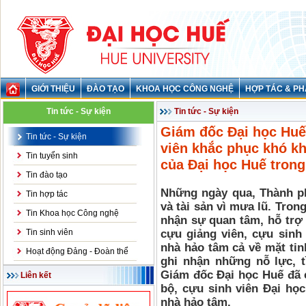
GIỚI THIỆU
ĐÀO TẠO
KHOA HỌC CÔNG NGHỆ
HỢP TÁC & PH
Tin tức - Sự kiện
Tin tức - Sự kiện
Giám đốc Đại học Huế 
Tin tức - Sự kiện
viên khắc phục khó k
Tin tuyển sinh
của Đại học Huế tro
Tin đào tạo
Những ngày qua, Thành ph
Tin hợp tác
và tài sản vì mưa lũ. Tron
Tin Khoa học Công nghệ
nhận sự quan tâm, hỗ trợ 
Tin sinh viên
cựu giảng viên, cựu sinh
nhà hảo tâm cả về mặt tin
Hoạt động Đảng - Đoàn thể
ghi nhận những nỗ lực, t
Giám đốc Đại học Huế đã c
Liên kết
bộ, cựu sinh viên Đại họ
nhà hảo tâm.