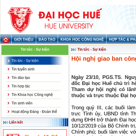
GIỚI THIỆU
ĐÀO TẠO
KHOA HỌC CÔNG NGHỆ
HỢP TÁC & PH
Tin tức - Sự kiện
Tin tức - Sự kiện
Hội nghị giao ban côn
Tin tức - Sự kiện
Tin tuyển sinh
Ngày 23/10, PGS.TS. Ngu
Tin đào tạo
đốc Đại học Huế chủ trì h
Tin hợp tác
Tham dự hội nghị có lãnh
Tin Khoa học Công nghệ
thuộc và trực thuộc Đại h
Tin sinh viên
Trong quý III, các buổi l
Hoạt động Đảng - Đoàn thể
trực Tỉnh ủy, UBND tỉnh T
dựng ĐHH trở thành Đại họ
Liên kết
10/12/2019 của Bộ Chính tr
Chính phủ; buổi làm việc