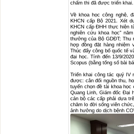
chấm thi đã được triển kha
Về khoa học công nghệ, đã
KHCN cấp Bộ 2021. Xét du
KHCN cấp ĐHH thực hiện từ 
nghiên cứu khoa học” năm 
thưởng của Bộ GDĐT; Thu n
hợp đồng đặt hàng nhiệm 
Thúc đẩy công bố quốc tế v
đại học. Tính đến 13/9/202
Scopus (bằng tổng số bài b
Triển khai công tác quý IV 
được: cân đối nguồn thu, hoà
tuyển chọn đề tài khoa họ
Quang Linh, Giám đốc Đại h
cán bộ các cấp phải dựa trê
chăm lo đời sống viên chức,
ảnh hưởng do dịch bệnh COV