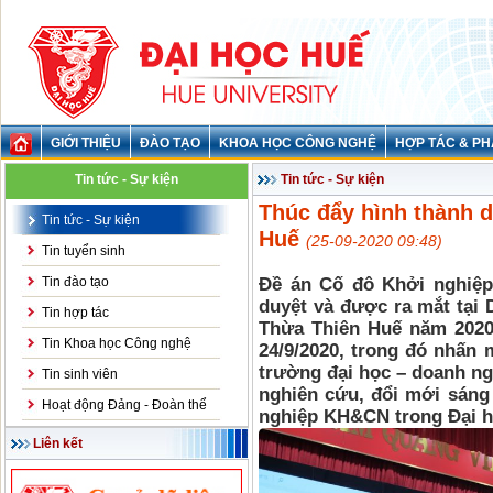
GIỚI THIỆU
ĐÀO TẠO
KHOA HỌC CÔNG NGHỆ
HỢP TÁC & PH
Tin tức - Sự kiện
Tin tức - Sự kiện
Thúc đẩy hình thành 
Tin tức - Sự kiện
Huế
(25-09-2020 09:48)
Tin tuyển sinh
Tin đào tạo
Đề án Cố đô Khởi nghiệ
duyệt và được ra mắt tại 
Tin hợp tác
Thừa Thiên Huế năm 2020
Tin Khoa học Công nghệ
24/9/2020, trong đó nhấn 
trường đại học – doanh ng
Tin sinh viên
nghiên cứu, đổi mới sáng 
Hoạt động Đảng - Đoàn thể
nghiệp KH&CN trong Đại h
Liên kết