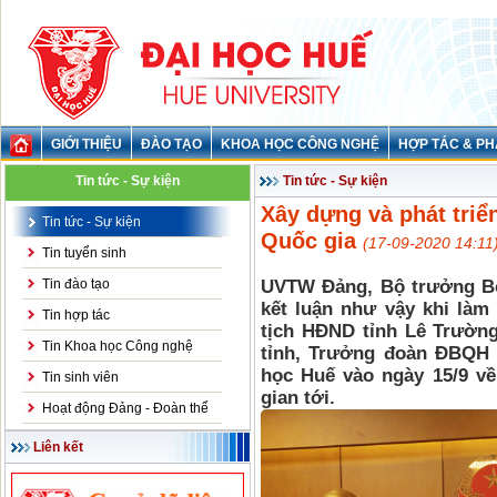
GIỚI THIỆU
ĐÀO TẠO
KHOA HỌC CÔNG NGHỆ
HỢP TÁC & PH
Tin tức - Sự kiện
Tin tức - Sự kiện
Xây dựng và phát triể
Tin tức - Sự kiện
Quốc gia
(17-09-2020 14:11
Tin tuyển sinh
Tin đào tạo
UVTW Đảng, Bộ trưởng Bộ
kết luận như vậy khi làm
Tin hợp tác
tịch HĐND tỉnh Lê Trường
Tin Khoa học Công nghệ
tỉnh, Trưởng đoàn ĐBQH 
học Huế vào ngày 15/9 về
Tin sinh viên
gian tới.
Hoạt động Đảng - Đoàn thể
Liên kết