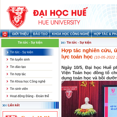
GIỚI THIỆU
ĐÀO TẠO
KHOA HỌC CÔNG NGHỆ
HỢP TÁC & PH
Tin tức - Sự kiện
Tin tức - Sự kiện
Hợp tác nghiên cứu, 
Tin tức - Sự kiện
lực toán học
(10-05-2022 
Tin tuyển sinh
Tin đào tạo
Ngày 10/5, Đại học Huế p
Viện Toán học đồng tổ ch
Tin hợp tác
dụng toán học và bồi dưỡn
Tin Khoa học Công nghệ
Tin sinh viên
Hoạt động Đảng - Đoàn thể
Liên kết