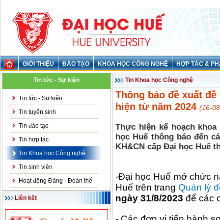
GIỚI THIỆU
ĐÀO TẠO
KHOA HỌC CÔNG NGHỆ
HỢP TÁC & PH
Tin tức - Sự kiện
Tin Khoa học Công nghệ
Thông báo đề xuất đề
Tin tức - Sự kiện
hiện từ năm 2024
(16-08
Tin tuyển sinh
Tin đào tạo
Thực hiện kế hoạch khoa
học Huế thông báo đến cá
Tin hợp tác
KH&CN cấp Đại học Huế th
Tin Khoa học Công nghệ
Tin sinh viên
-Đại học Huế mở chức n
Hoạt động Đảng - Đoàn thể
Huế trên trang
Quản lý đ
ngày 31/8/2023
để các c
Liên kết
- Các đơn vị tiến hành s