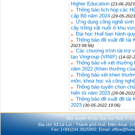
Higher Education
(23-06-2023
Thông báo lịch họp các H
cấp Bộ năm 2024
(29-05-2023
Ứng dụng công nghệ sinh h
cây trồng vật nuôi ở khu v
Đại học Huế ban hành quy
Thông báo đề xuất đề tài
2023 09:56)
Các chương trình tài trợ
tạo Vingroup (VINIF)
(14-02-
Thông báo về xét thưởng b
năm 2022 (Khen thưởng của
Thông báo xét khen thưởn
môn, khoa học và công ngh
Thông báo tuyển chọn ch
hiên từ năm 2023
(29-08-2022
Thông báo đề xuất đề tài
2023
(30-05-2022 19:06)
Bản quyền thuộc Đại học Huế © 20
Địa chỉ: 03 Lê Lợi - Thành phố Huế; Điện thoại: (
Fax: (+84)234.3825902; Email:
office@hueu