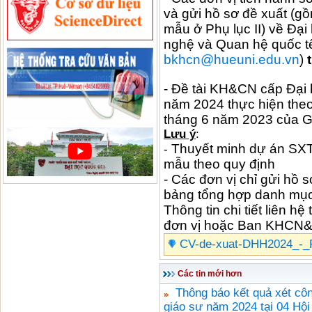
và gửi hồ sơ đề xuất (g
mẫu ở Phụ lục II) về Đạ
nghệ và Quan hệ quốc t
bkhcn@hueuni.edu.vn
)
- Đề tài KH&CN cấp Đại
năm 2024 thực hiện the
tháng 6 năm 2023 của G
Lưu ý
:
Thuyết minh dự án SXTN 
-
mẫu theo quy định
- Các đơn vị chỉ gửi hồ s
bảng tổng hợp danh mục 
Thông tin chi tiết liên 
đơn vị hoặc Ban KHCN
CV-de-xuat-DHH2024_-_F
Các tin mới hơn
Thông báo kết quả xét côn
giáo sư năm 2024 tại 04 Hộ