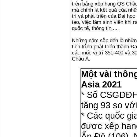
trên bảng xếp hạng QS Châu
mà chính là kết quả của nhữ
trị và phát triển của Đại họ
tạo, việc làm sinh viên khi 
quốc tế, thông tin,....
Những năm sắp đến là những
tiến trình phát triển thành Đ
các mốc vị trí 351-400 và 3
Châu Á.
Một vài thôn
Asia 2021
* Số CSGDĐH 
tăng 93 so vớ
* Các quốc g
được xếp hạng
Ấn Độ (106), 