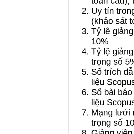
toàn cầu),
Uy tín trong
(khảo sát 
Tỷ lệ giản
10%
Tỷ lệ giản
trọng số 5
Số trích dâ
liệu Scopus
Số bài bá
liệu Scopus
Mạng lưới 
trọng số 1
Giảng viên