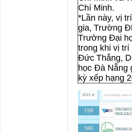
Chí Minh.
*Lần này, vị t
gia, Trường 
Trường Đại h
trong khi vị t
Đức Thắng, Du
học Đà Nẵng g
kỳ xếp hạng 2