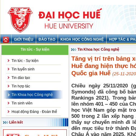
GIỚI THIỆU
ĐÀO TẠO
KHOA HỌC CÔNG NGHỆ
HỢP TÁC & PH
Tin tức - Sự kiện
Tin Khoa học Công nghệ
Tăng vị trí trên bảng
Tin tức - Sự kiện
Huế đang hiện thực hó
Tin tuyển sinh
Quốc gia Huế
(25-11-2020
Tin đào tạo
Chiều ngày 25/11/2020 (
Tin hợp tác
Symonds) đã công bố bản
Tin Khoa học Công nghệ
Rankings 2021). Trong bả
Tin sinh viên
lên nhóm 401 – 450 của Ch
học Việt Nam góp mặt tron
Hoạt động Đảng - Đoàn thể
500 trong 2 lần xếp hạng
thấy sự chuyển mình đi l
Liên kết
đến mục tiêu trở thành Đạ
Châu Á vào năm 2025. Khô