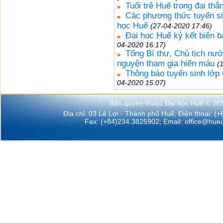
Tuổi trẻ Huế trong đại th
Các phương thức tuyển si
học Huế
(27-04-2020 17:46)
Đại học Huế ký kết biên 
04-2020 16:17)
Tổng Bí thư, Chủ tịch nướ
nguyện tham gia hiến máu
(
Thông báo tuyển sinh lớ
04-2020 15:07)
Bản quyền thuộc Đại học Huế © 20
Địa chỉ: 03 Lê Lợi - Thành phố Huế; Điện thoại: (
Fax: (+84)234.3825902; Email:
office@hueu