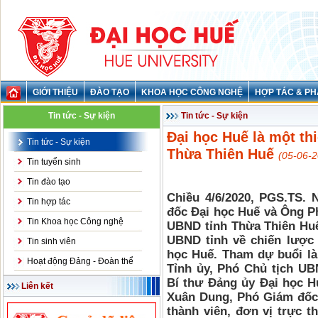
GIỚI THIỆU
ĐÀO TẠO
KHOA HỌC CÔNG NGHỆ
HỢP TÁC & PH
Tin tức - Sự kiện
Tin tức - Sự kiện
Đại học Huế là một thi
Tin tức - Sự kiện
Thừa Thiên Huế
(05-06-2
Tin tuyển sinh
Tin đào tạo
Chiều 4/6/2020, PGS.TS. 
Tin hợp tác
đốc Đại học Huế và Ông Ph
Tin Khoa học Công nghệ
UBND tỉnh Thừa Thiên Huế 
UBND tỉnh về chiến lược 
Tin sinh viên
học Huế. Tham dự buổi l
Hoạt động Đảng - Đoàn thể
Tỉnh ủy, Phó Chủ tịch U
Bí thư Đảng ủy Đại học H
Liên kết
Xuân Dung, Phó Giám đốc 
thành viên, đơn vị trực t