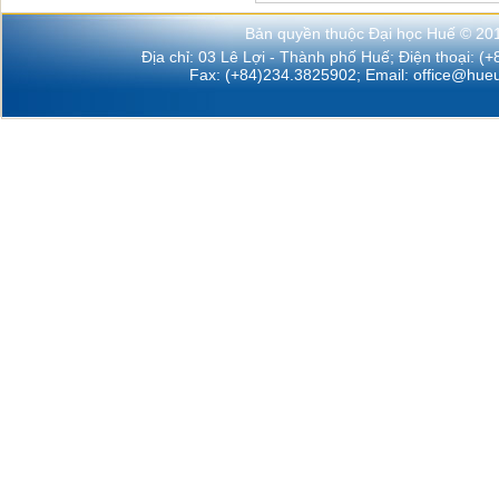
Bản quyền thuộc Đại học Huế © 20
Địa chỉ: 03 Lê Lợi - Thành phố Huế; Điện thoại: (
Fax: (+84)234.3825902; Email:
office@hueu