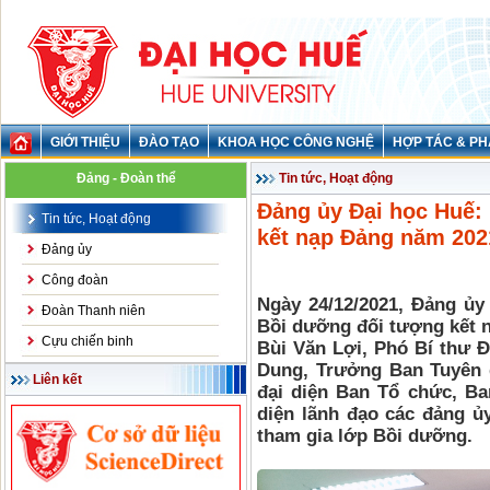
GIỚI THIỆU
ĐÀO TẠO
KHOA HỌC CÔNG NGHỆ
HỢP TÁC & PH
Đảng - Đoàn thể
Tin tức, Hoạt động
Đảng ủy Đại học Huế:
Tin tức, Hoạt động
kết nạp Đảng năm 20
Đảng ủy
Công đoàn
Ngày 24/12/2021, Đảng ủy
Đoàn Thanh niên
Bồi dưỡng đối tượng kết 
Cựu chiến binh
Bùi Văn Lợi, Phó Bí thư 
Dung, Trưởng Ban Tuyên 
Liên kết
đại diện Ban Tổ chức, Ba
diện lãnh đạo các đảng ủy
tham gia lớp Bồi dưỡng.