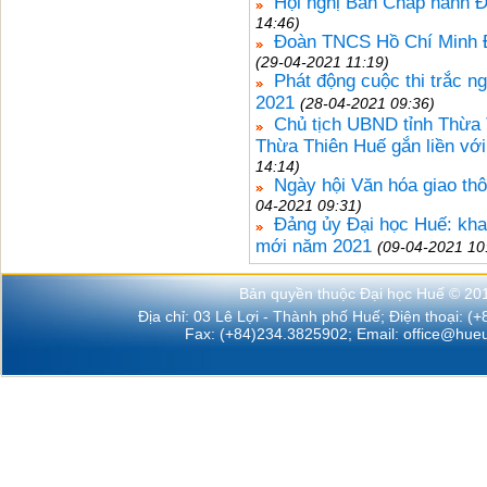
Hội nghị Ban Chấp hành Đ
14:46)
Đoàn TNCS Hồ Chí Minh Đ
(29-04-2021 11:19)
Phát động cuộc thi trắc n
2021
(28-04-2021 09:36)
Chủ tịch UBND tỉnh Thừa 
Thừa Thiên Huế gắn liền với
14:14)
Ngày hội Văn hóa giao th
04-2021 09:31)
Đảng ủy Đại học Huế: khai 
mới năm 2021
(09-04-2021 10
Bản quyền thuộc Đại học Huế © 20
Địa chỉ: 03 Lê Lợi - Thành phố Huế; Điện thoại: (
Fax: (+84)234.3825902; Email:
office@hueu