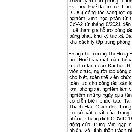
Trước yêu cầu phòng, chốn
Đại học Huế đã hỗ trợ Trun
(CDC) công tác sàng lọc dịc
nghiệm Sinh học phân tử 
CoV-2 từ tháng 8/2021 đến
Huế tham gia hỗ trợ công tá
bùng phát, khu ký túc xá Đạ
khu cách ly tập trung phòng
Đồng chí Trương Thị Hồng H
học Huế thay mặt toàn thể v
ơn đến lãnh đạo Đại học Hu
viên chức, người lao động c
cho biết, toàn thể viên chứ
toàn lực cho công tác sàn l
lớn; phòng xét nghiệm làm v
nghiệm những ngày qua tăng 
có diễn biến phức tạp. Tạ
Thanh Hải, Giám đốc Trung t
cơ sở vật chất của Trung 
phòng, chống dịch COVID-19,
động của Trung tâm gặp nh
nhiên, với tinh thần trách