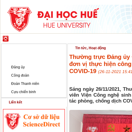
GIỚI THIỆU
ĐÀO TẠO
KHOA HỌC CÔNG NGHỆ
HỢP TÁC & PH
Đảng - Đoàn thể
Tin tức, Hoạt động
Thường trực Đảng ủy 
Tin tức, Hoạt động
đơn vị thực hiện công
Đảng ủy
COVID-19
(26-11-2021 15:4
Công đoàn
Đoàn Thanh niên
Sáng ngày 26/11/2021, Th
Cựu chiến binh
viên Viện Công nghệ sinh
tác phòng, chống dịch CO
Liên kết