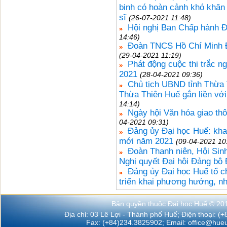
binh có hoàn cảnh khó khăn
sĩ
(26-07-2021 11:48)
Hội nghị Ban Chấp hành Đ
14:46)
Đoàn TNCS Hồ Chí Minh Đ
(29-04-2021 11:19)
Phát động cuộc thi trắc n
2021
(28-04-2021 09:36)
Chủ tịch UBND tỉnh Thừa 
Thừa Thiên Huế gắn liền với
14:14)
Ngày hội Văn hóa giao th
04-2021 09:31)
Đảng ủy Đại học Huế: khai 
mới năm 2021
(09-04-2021 10
Đoàn Thanh niên, Hội Sinh
Nghị quyết Đại hội Đảng bộ 
Đảng ủy Đại học Huế tổ c
triển khai phương hướng, n
Bản quyền thuộc Đại học Huế © 20
Địa chỉ: 03 Lê Lợi - Thành phố Huế; Điện thoại: (
Fax: (+84)234.3825902; Email:
office@hueu