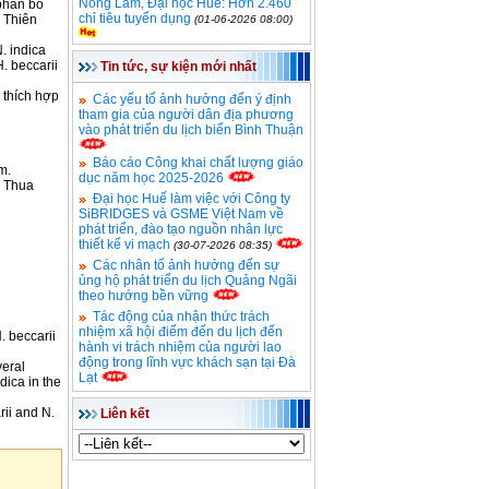
Nông Lâm, Đại học Huế: Hơn 2.460
 phân bố
chỉ tiêu tuyển dụng
a Thiên
(01-06-2026 08:00)
. indica
. beccarii
Tin tức, sự kiện mới nhất
 thích hợp
Các yếu tố ảnh hưởng đến ý định
tham gia của người dân địa phương
vào phát triển du lịch biển Bình Thuận
Báo cáo Công khai chất lượng giáo
m.
dục năm học 2025-2026
, Thua
Đại học Huế làm việc với Công ty
SiBRIDGES và GSME Việt Nam về
phát triển, đào tạo nguồn nhân lực
thiết kế vi mạch
(30-07-2026 08:35)
Các nhân tố ảnh hưởng đến sự
ủng hộ phát triển du lịch Quảng Ngãi
theo hướng bền vững
Tác động của nhận thức trách
nhiệm xã hội điểm đến du lịch đến
. beccarii
hành vi trách nhiệm của người lao
động trong lĩnh vực khách sạn tại Đà
veral
Lạt
dica in the
rii and N.
Liên kết