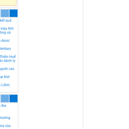
 kết quả
 máy tính
ường và
) được
tertiary
a Thiên Huế
do bệnh lý
người cao
ại tỉnh
o Lãnh,
 the
h hướng
hóa của