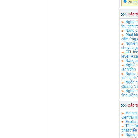
2023
Các t
Nghiên 
thụ tinh 
Nâng ca
Phát tr
cảm ứng đ
Nghiên 
chuyển g
EFL teac
level: A c
Năng su
Nghiên 
lành tính
Nghiên
tuổi tại 
Ngôn ng
Quảng Na
Nghiên 
tỉnh Đồng
Các t
Maintai
Central H
Explici
Tố chức
phát triể
Nghiên 