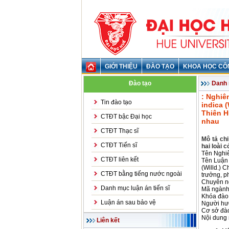
GIỚI THIỆU
ĐÀO TẠO
KHOA HỌC CÔ
Đào tạo
Danh 
: Nghiê
Tin đào tạo
indica 
Thiên H
CTĐT bậc Đại học
nhau
CTĐT Thạc sĩ
Mô tả chi
CTĐT Tiến sĩ
hai loài 
Tên Nghi
CTĐT liên kết
Tên Luận 
(Willd.) 
CTĐT bằng tiếng nước ngoài
trưởng, p
Chuyên n
Danh mục luận án tiến sĩ
Mã ngành
Khóa đào 
Luận án sau bảo vệ
Người hư
Cơ sở đào
Nội dung 
Liên kết