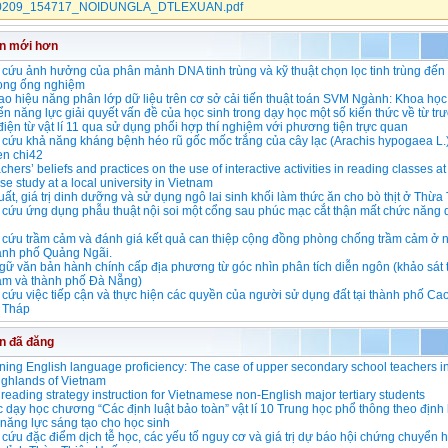
0209_154717_NOIDUNGLA_DTLEXUAN.pdf
in mới hơn
cứu ảnh hưởng của phân mảnh DNA tinh trùng và kỹ thuật chọn lọc tinh trùng đến
trong ống nghiệm
o hiệu năng phân lớp dữ liệu trên cơ sở cải tiến thuật toán SVM Ngành: Khoa học
iển năng lực giải quyết vấn đề của học sinh trong dạy học một số kiến thức về từ tr
iện từ vật lí 11 qua sử dụng phối hợp thí nghiệm với phương tiện trực quan
cứu khả năng kháng bệnh héo rũ gốc mốc trắng của cây lạc (Arachis hypogaea L.
en chi42
hers’ beliefs and practices on the use of interactive activities in reading classes at 
ase study at a local university in Vietnam
ất, giá trị dinh dưỡng và sử dụng ngô lai sinh khối làm thức ăn cho bò thịt ở Thừ
cứu ứng dụng phẫu thuật nội soi một cổng sau phúc mạc cắt thận mất chức năng 
 cứu trầm cảm và đánh giá kết quả can thiệp cộng đồng phòng chống trầm cảm ở 
thành phố Quảng Ngãi.
ữ văn bản hành chính cấp địa phương từ góc nhìn phân tích diễn ngôn (khảo sát t
m và thành phố Đà Nẵng)
cứu việc tiếp cận và thực hiện các quyền của người sử dụng đất tại thành phố Ca
 Tháp
in đã đăng
ning English language proficiency: The case of upper secondary school teachers in
ighlands of Vietnam
t reading strategy instruction for Vietnamese non-English major tertiary students
 dạy học chương “Các định luật bảo toàn” vật lí 10 Trung học phổ thông theo địn
n năng lực sáng tạo cho học sinh
cứu đặc điểm dịch tễ học, các yếu tố nguy cơ và giá trị dự báo hội chứng chuyển 