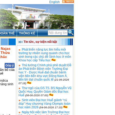
English
ĐOÀN THỂ
THỐNG KÊ
Tin tức, sự kiện nổi bật
 Najas
Phát triển năng lực tìm hiểu môi
h Thừa
trường tự nhiên xung quanh cho học
khác
sinh trong các chủ đề Sinh học ở môn
Khoa học cấp Tiểu học
Thủ tướng Chính phủ phê duyệt Đề
Góp ý
án Phát triển Bệnh viện Trường Đại
hân bố của
học Y - Dược Huế đạt chuẩn bệnh
Huế
viện tiên tiến khu vực Đông Nam Á,
tiến tới đạt chuẩn quốc tế
(21-06-2026
indica
07:18)
 năng sinh
Thư ngỏ của GS.TS. BS Nguyễn Vũ
Quốc Huy, Quyền Giám đốc Đại học
Huế
(08-06-2026 07:00)
Sinh viên Đại học Huế giành “cú
đúp” Huy chương Vàng Olympic toán
học năm 2026
(04-06-2026 17:10)
Ngày hội việc làm Trường Đại học