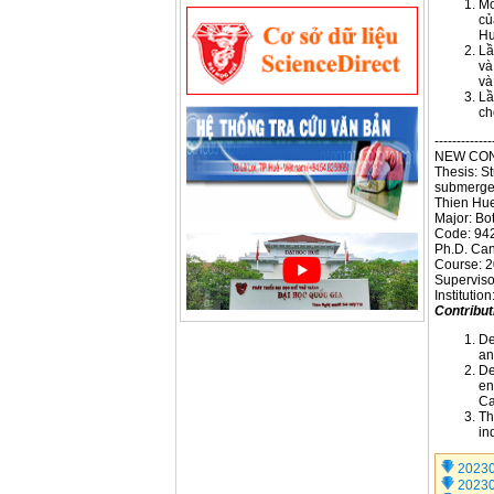
Mô
củ
Hu
Lầ
và
và
Lầ
ch
-------------
NEW CON
Thesis: St
submerged
Thien Hue 
Major: Bo
Code: 94
Ph.D. Ca
Course: 
Superviso
Institutio
Contribut
De
an
De
en
Ca
Th
in
2023
2023