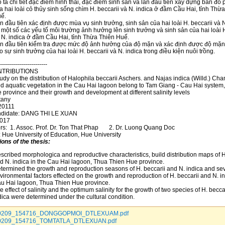
 tả chi tiết đặc điểm hình thái, đặc điểm sinh sản và lần đầu tiên xây dựng bản đồ
a hai loài cỏ thủy sinh sống chìm H. beccarii và N. indica ở đầm Cầu Hai, tỉnh Thừ
ế.
n đầu tiên xác định được mùa vụ sinh trưởng, sinh sản của hai loài H. beccarii và N
 một số các yếu tố môi trường ảnh hưởng lên sinh trưởng và sinh sản của hai loài H
 N. indica ở đầm Cầu Hai, tỉnh Thừa Thiên Huế.
n đầu tiên kiểm tra được mức độ ảnh hưởng của độ mặn và xác định được độ mặn
o sự sinh trưởng của hai loài H. beccarii và N. indica trong điều kiện nuôi trồng.
------------------------
TRIBUTIONS
udy on the distribution of Halophila beccarii Aschers. and Najas indica (Willd.) Cha
 aquatic vegetation in the Cau Hai lagoon belong to Tam Giang - Cau Hai system
province and their growth and development at different salinity levels
tany
20111
ndidate: DANG THI LE XUAN
2017
rs: 1. Assoc. Prof. Dr. Ton That Phap 2. Dr. Luong Quang Doc
n: Hue University of Education, Hue University
ions of the thesis:
scribed morphologica and reproductive characteristics, build distribution maps of H
d N. indica in the Cau Hai lagoon, Thua Thien Hue province.
termined the growth and reproduction seasons of H. beccarii and N. indica and se
vironmental factors effected on the growth and reproduction of H. beccarii and N. in
u Hai lagoon, Thua Thien Hue province.
e effect of salinity and the optimum salinity for the growth of two species of H. becca
dica were determined under the cultural condition.
0209_154716_DONGGOPMOI_DTLEXUAM.pdf
0209_154716_TOMTATLA_DTLEXUAN.pdf