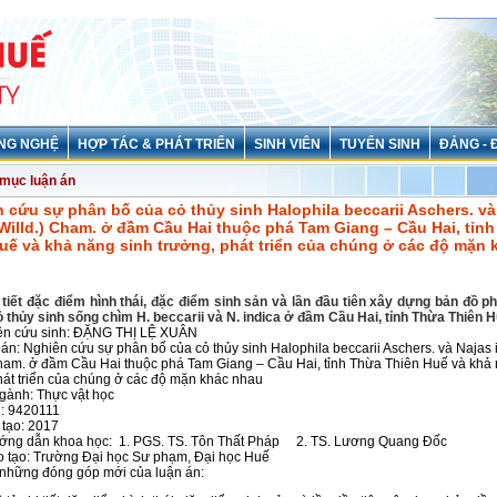
NG NGHỆ
HỢP TÁC & PHÁT TRIỂN
SINH VIÊN
TUYỂN SINH
ĐẢNG - 
mục luận án
n cứu sự phân bố của cỏ thủy sinh Halophila beccarii Aschers. và
(Willd.) Cham. ở đầm Cầu Hai thuộc phá Tam Giang – Cầu Hai, tỉn
uế và khả năng sinh trưởng, phát triển của chúng ở các độ mặn 
 tiết đặc điểm hình thái, đặc điểm sinh sản và lần đầu tiên xây dựng bản đồ p
cỏ thủy sinh sống chìm H. beccarii và N. indica ở đầm Cầu Hai, tỉnh Thừa Thiên 
ên cứu sinh: ĐẶNG THỊ LỆ XUÂN
án: Nghiên cứu sự phân bố của cỏ thủy sinh Halophila beccarii Aschers. và Najas 
Cham. ở đầm Cầu Hai thuộc phá Tam Giang – Cầu Hai, tỉnh Thừa Thiên Huế và khả
hát triển của chúng ở các độ mặn khác nhau
gành: Thực vật học
: 9420111
tạo: 2017
ớng dẫn khoa học: 1. PGS. TS. Tôn Thất Pháp 2. TS. Lương Quang Đốc
 tạo: Trường Đại học Sư phạm, Đại học Huế
những đóng góp mới của luận án: