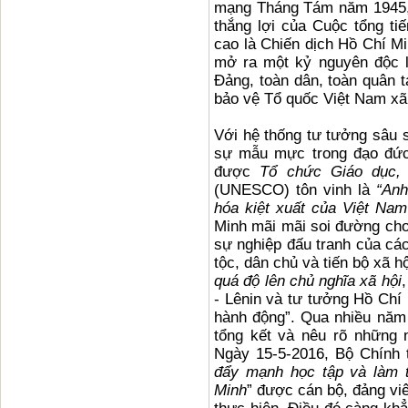
mạng Tháng Tám năm 1945, 
thắng lợi của Cuộc tổng t
cao là Chiến dịch Hồ Chí Mi
mở ra một kỷ nguyên độc l
Đảng, toàn dân, toàn quân 
bảo vệ Tổ quốc Việt Nam xã 
Với hệ thống tư tưởng sâu 
sự mẫu mực trong đạo đức
được
Tổ chức Giáo dục,
(UNESCO) tôn vinh là
“Anh
hóa kiệt xuất của Việt Nam
Minh mãi mãi soi đường cho
sự nghiệp đấu tranh của các 
tộc, dân chủ và tiến bộ xã h
quá độ lên chủ nghĩa xã hội
- Lênin và tư tưởng Hồ Chí
hành động”. Qua nhiều năm 
tổng kết và nêu rõ những 
Ngày 15-5-2016, Bộ Chính t
đẩy mạnh học tập và làm 
Minh
” được cán bộ, đảng vi