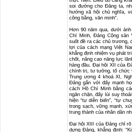
thực hiện. Điều đó càng kh
soi đường cho Đảng ta, nh
hướng xã hội chủ nghĩa, v
công bằng, văn minh”.
Hơn 90 năm qua, dưới ánh 
Chí Minh, Đảng Cộng sản V
suốt đề ra các chủ trương, 
lợi của cách mạng Việt Na
khẳng định nhiệm vụ phát tri
chốt, nâng cao năng lực lã
hàng đầu. Đại hội XII của 
chính trị, tư tưởng, tổ chứ
Trung ương 4 khoá XI, Ngh
Đảng gắn với đẩy mạnh học
cách Hồ Chí Minh bằng các
ngăn chặn, đẩy lùi suy thoái
hiện “tự diễn biến”, “tự ch
trong sạch, vững mạnh, xứn
trung thành của nhân dân 
Đại hội XIII của Đảng chỉ r
dựng Đảng, khẳng định: “Ki