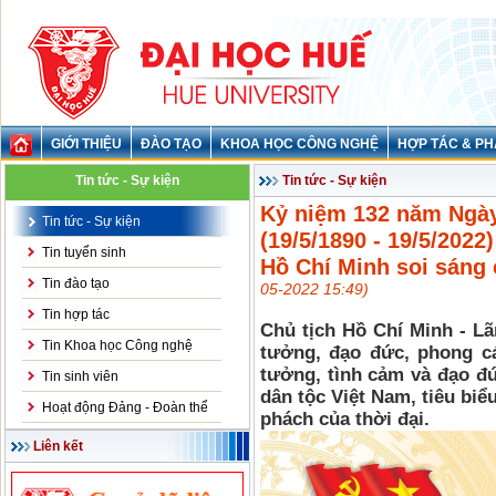
GIỚI THIỆU
ĐÀO TẠO
KHOA HỌC CÔNG NGHỆ
HỢP TÁC & PH
Tin tức - Sự kiện
Tin tức - Sự kiện
Kỷ niệm 132 năm Ngày
Tin tức - Sự kiện
(19/5/1890 - 19/5/202
Tin tuyển sinh
Hồ Chí Minh soi sán
Tin đào tạo
05-2022 15:49)
Tin hợp tác
Chủ tịch Hồ Chí Minh - Lã
Tin Khoa học Công nghệ
tưởng, đạo đức, phong cá
tưởng, tình cảm và đạo đứ
Tin sinh viên
dân tộc Việt Nam, tiêu biể
Hoạt động Đảng - Đoàn thể
phách của thời đại.
Liên kết