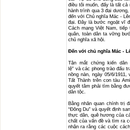
điều tôi muốn, đấy là tất cả
hành trình qua 3 đại dương, 
đến với Chủ nghĩa Mác - Lên
đại. Đây là bước ngoặt vĩ đ
Cách mạng Việt Nam, tiếp 
quân, toàn dân ta vững bướ
chủ nghĩa xã hội.
Đến với chủ nghĩa Mác - L
Tận mắt chứng kiến dân 
lệ”
và
các phong trào đấu t
nồng nàn, ngày 05/6/1911, 
Tất Thành trên con tàu Ami
quyết tâm phải tìm bằng đượ
dân tộc.
Bằng nhãn quan chính trị 
“Đông Du” và quyết định sa
thực dân, quê hương của cá
chất của vấn đề và tìm ra
nhận ra rằng các cuộc cách