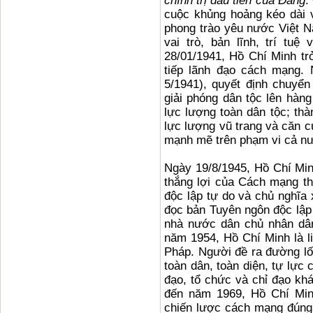
chính trị đầu tiên của Đảng
.
cuộc khủng hoảng kéo dài v
phong trào yêu nước Việt N
vai trò, bản lĩnh, trí tu
28/01/1941, Hồ Chí Minh t
tiếp lãnh đạo cách mạng. 
5/1941), quyết định chuyể
giải phóng dân tộc lên hàn
lực lượng toàn dân tộc; thà
lực lượng vũ trang và căn c
mạnh mẽ trên phạm vi cả n
Ngày 19/8/1945, Hồ Chí Min
thắng lợi của Cách mạng t
độc lập tự do và chủ nghĩa 
đọc bản Tuyên ngôn độc lập
nhà nước dân chủ nhân dâ
năm 1954, Hồ Chí Minh là l
Pháp. Người đề ra đường lối
toàn dân, toàn diện, tự lực 
đạo, tổ chức và chỉ đạo k
đến năm 1969, Hồ Chí Minh
chiến lược cách mạng đúng 