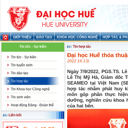
GIỚI THIỆU
ĐÀO TẠO
KHOA HỌC CÔNG NGHỆ
HỢP TÁC & PH
Tin tức - Sự kiện
Tin hợp tác
Đại học Huế thỏa th
Tin tức - Sự kiện
2022 16:13)
Tin tuyển sinh
Ngày 7/9/2022, PGS.TS. L
Tin đào tạo
Lê Thị Mỹ Hà, Giám đốc T
Tin hợp tác
SEAMEO tại Việt Nam (S
hợp tác nhằm phát huy k
Tin Khoa học Công nghệ
môn góp phần thực hiện 
Tin sinh viên
dưỡng, nghiên cứu khoa h
Hoạt động Đảng - Đoàn thể
của hai bên.
Liên kết