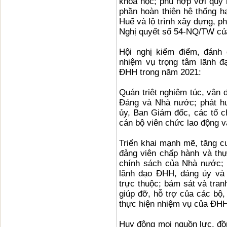
khoa học; phù hợp với quy h
phần hoàn thiện hệ thống hạ
Huế và lộ trình xây dựng, p
Nghị quyết số 54-NQ/TW củ
Hội nghị kiểm điểm, đánh
nhiệm vụ trọng tâm lãnh đạ
ĐHH trong năm 2021:
Quán triệt nghiêm túc, vận 
Đảng và Nhà nước; phát huy
ủy, Ban Giám đốc, các tổ c
cán bộ viên chức lao động v
Triển khai mạnh mẽ, tăng c
đảng viên chấp hành và thự
chính sách của Nhà nước; 
lãnh đạo ĐHH, đảng ủy và 
trực thuộc; bám sát và tra
giúp đỡ, hỗ trợ của các bộ
thực hiện nhiệm vụ của ĐHH
Huy động mọi nguồn lực, đồn