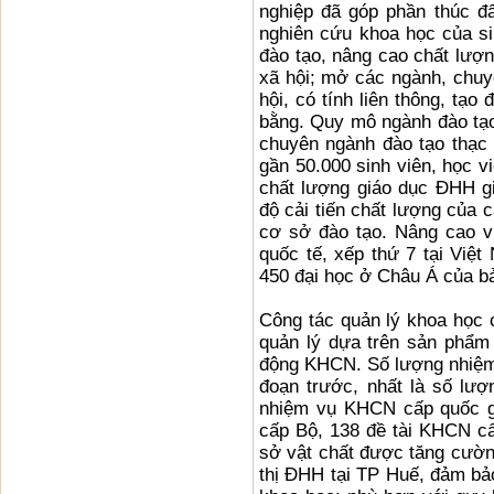
nghiệp đã góp phần thúc đẩ
nghiên cứu khoa học của sin
đào tạo, nâng cao chất lượn
xã hội; mở các ngành, chuy
hội, có tính liên thông, tạo
bằng. Quy mô ngành đào tạo
chuyên ngành đào tạo thạc 
gần 50.000 sinh viên, học 
chất lượng giáo dục ĐHH gi
độ cải tiến chất lượng của 
cơ sở đào tạo. Nâng cao v
quốc tế, xếp thứ 7 tại Việ
450 đại học ở Châu Á của b
Công tác quản lý khoa học 
quản lý dựa trên sản phẩm
động KHCN. Số lượng nhiệm 
đoạn trước, nhất là số lư
nhiệm vụ KHCN cấp quốc gi
cấp Bộ, 138 đề tài KHCN c
sở vật chất được tăng cường
thị ĐHH tại TP Huế, đảm bả