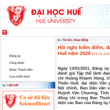
GIỚI THIỆU
ĐÀO TẠO
KHOA HỌC CÔNG NGHỆ
HỢP TÁC & PH
Đảng - Đoàn thể
Tin tức, Hoạt động
Hội nghị kiểm điểm, đ
Tin tức, Hoạt động
Huế năm 2020
(13-01-202
Đảng ủy
Công đoàn
Ngày 13/01/2021, Đảng ủy
Đoàn Thanh niên
đánh giá Tập thể lãnh đạ
Cựu chiến binh
chí Hoàng Khánh Hùng, U
Thiên Huế; đại diện Văn 
Liên kết
Nội chính, Ban Dân vận 
Huỳnh Văn Chương, Tỉnh ủ
đồng chí trong Ban Thườ
diện các Ban của Đảng ủy 