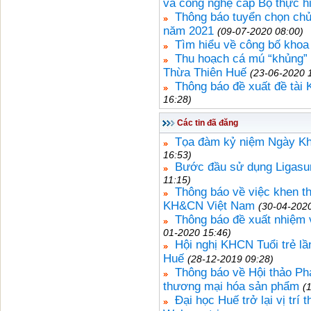
và công nghệ cấp Bộ thực h
Thông báo tuyển chọn chủ
năm 2021
(09-07-2020 08:00)
Tìm hiểu về công bố khoa
Thu hoạch cá mú “khủng” n
Thừa Thiên Huế
(23-06-2020 
Thông báo đề xuất đề tà
16:28)
Các tin đã đăng
Tọa đàm kỷ niệm Ngày Kh
16:53)
Bước đầu sử dụng Ligasur
11:15)
Thông báo về việc khen 
KH&CN Việt Nam
(30-04-2020
Thông báo đề xuất nhiệm
01-2020 15:46)
Hội nghị KHCN Tuổi trẻ l
Huế
(28-12-2019 09:28)
Thông báo về Hội thảo Phát
thương mại hóa sản phẩm
(
Đại học Huế trở lại vị trí