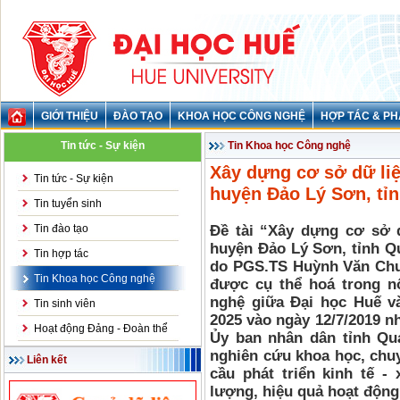
GIỚI THIỆU
ĐÀO TẠO
KHOA HỌC CÔNG NGHỆ
HỢP TÁC & PH
Tin tức - Sự kiện
Tin Khoa học Công nghệ
Xây dựng cơ sở dữ liệ
Tin tức - Sự kiện
huyện Đảo Lý Sơn, tỉ
Tin tuyển sinh
Tin đào tạo
Đề tài “Xây dựng cơ sở d
huyện Đảo Lý Sơn, tỉnh Qu
Tin hợp tác
do PGS.TS Huỳnh Văn Chươ
Tin Khoa học Công nghệ
được cụ thể hoá trong n
nghệ giữa Đại học Huế v
Tin sinh viên
2025 vào ngày 12/7/2019 
Hoạt động Đảng - Đoàn thể
Ủy ban nhân dân tỉnh Qu
nghiên cứu khoa học, chu
Liên kết
cầu phát triển kinh tế -
lượng, hiệu quả hoạt động