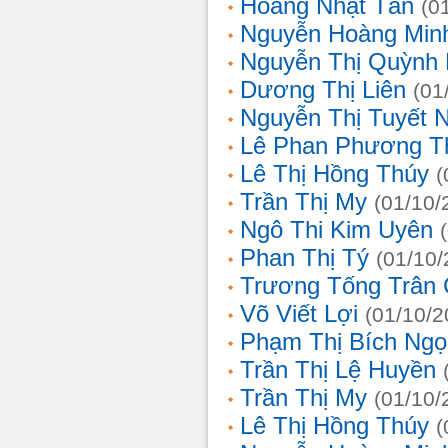
Hoàng Nhật Tân
(0
Nguyễn Hoàng Min
Nguyễn Thị Quỳnh 
Dương Thị Liên
(01
Nguyễn Thị Tuyết 
Lê Phan Phương T
Lê Thị Hồng Thúy
(
Trần Thị My
(01/10/
Ngô Thi Kim Uyên
Phan Thị Tý
(01/10/
Trương Tống Trân
Võ Viết Lợi
(01/10/2
Phạm Thị Bích Ngọ
Trần Thị Lệ Huyền
Trần Thị My
(01/10/
Lê Thị Hồng Thúy
(