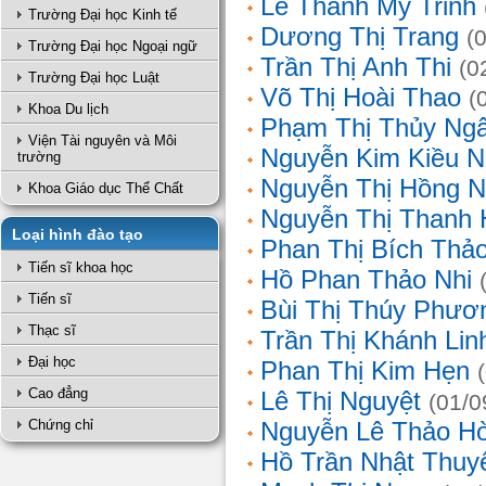
Lê Thanh Mỹ Trinh
Trường Đại học Kinh tế
Dương Thị Trang
(
Trường Đại học Ngoại ngữ
Trần Thị Anh Thi
(0
Trường Đại học Luật
Võ Thị Hoài Thao
(
Khoa Du lịch
Phạm Thị Thủy Ng
Viện Tài nguyên và Môi
Nguyễn Kim Kiều N
trường
Nguyễn Thị Hồng 
Khoa Giáo dục Thể Chất
Nguyễn Thị Thanh 
Loại hình đào tạo
Phan Thị Bích Thả
Tiến sĩ khoa học
Hồ Phan Thảo Nhi
Tiến sĩ
Bùi Thị Thúy Phươ
Thạc sĩ
Trần Thị Khánh Lin
Đại học
Phan Thị Kim Hẹn
Cao đẳng
Lê Thị Nguyệt
(01/0
Chứng chỉ
Nguyễn Lê Thảo H
Hồ Trần Nhật Thuy