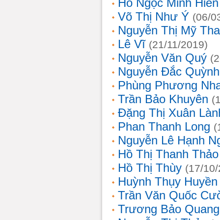
Hồ Ngọc Minh Hiền
Võ Thị Như Ý
(06/0
Nguyễn Thị Mỹ Th
Lê Vĩ
(21/11/2019)
Nguyễn Văn Quý
(
Nguyễn Đắc Quỳnh
Phùng Phương Nh
Trần Bảo Khuyên
(
Đặng Thị Xuân Làn
Phan Thanh Long
(
Nguyễn Lê Hạnh N
Hồ Thị Thanh Thảo
Hồ Thị Thùy
(17/10
Huỳnh Thụy Huyền
Trần Văn Quốc Cư
Trương Bảo Quang