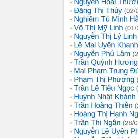
Nguyễn Hoài Thươ
Đặng Thị Thúy
(02/
Nghiêm Tú Minh H
Võ Thị Mỹ Linh
(01/
Nguyễn Thị Lý Linh
Lê Mai Uyên Khanh
Nguyễn Phú Lâm
(
Trần Quỳnh Hương
Mai Phạm Trung Đ
Phạm Thị Phượng
Trần Lê Tiểu Ngọc
Huỳnh Nhật Khánh
Trần Hoàng Thiên
(
Hoàng Thị Hạnh N
Trần Thị Ngân
(28/
Nguyễn Lê Uyên P