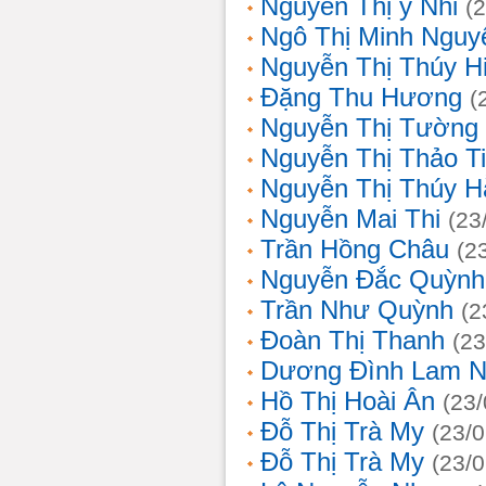
Nguyễn Thị ý Nhi
(
Ngô Thị Minh Nguy
Nguyễn Thị Thúy H
Đặng Thu Hương
(
Nguyễn Thị Tường
Nguyễn Thị Thảo T
Nguyễn Thị Thúy H
Nguyễn Mai Thi
(23
Trần Hồng Châu
(2
Nguyễn Đắc Quỳnh
Trần Như Quỳnh
(2
Đoàn Thị Thanh
(23
Dương Đình Lam N
Hồ Thị Hoài Ân
(23
Đỗ Thị Trà My
(23/
Đỗ Thị Trà My
(23/