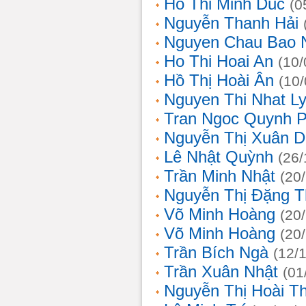
Ho Thi Minh Duc
(0
Nguyễn Thanh Hải
Nguyen Chau Bao 
Ho Thi Hoai An
(10/
Hồ Thị Hoài Ân
(10
Nguyen Thi Nhat L
Tran Ngoc Quynh 
Nguyễn Thị Xuân 
Lê Nhật Quỳnh
(26/
Trần Minh Nhật
(20
Nguyễn Thị Đặng 
Võ Minh Hoàng
(20
Võ Minh Hoàng
(20
Trần Bích Ngà
(12/
Trần Xuân Nhật
(01
Nguyễn Thị Hoài T