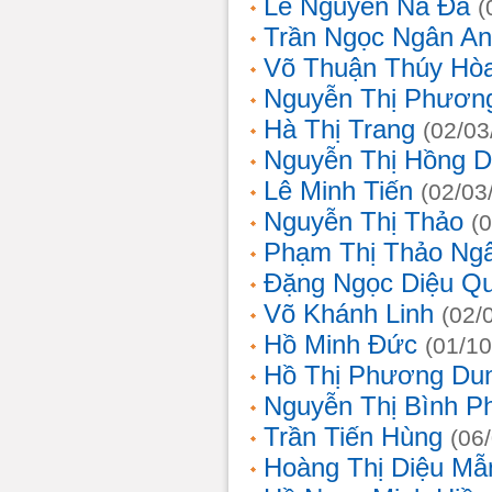
Lê Nguyễn Na Đa
(
Trần Ngọc Ngân A
Võ Thuận Thúy Hò
Nguyễn Thị Phươn
Hà Thị Trang
(02/03
Nguyễn Thị Hồng D
Lê Minh Tiến
(02/03
Nguyễn Thị Thảo
(
Phạm Thị Thảo Ng
Đặng Ngọc Diệu Q
Võ Khánh Linh
(02/
Hồ Minh Đức
(01/10
Hồ Thị Phương Du
Nguyễn Thị Bình 
Trần Tiến Hùng
(06
Hoàng Thị Diệu Mẫ