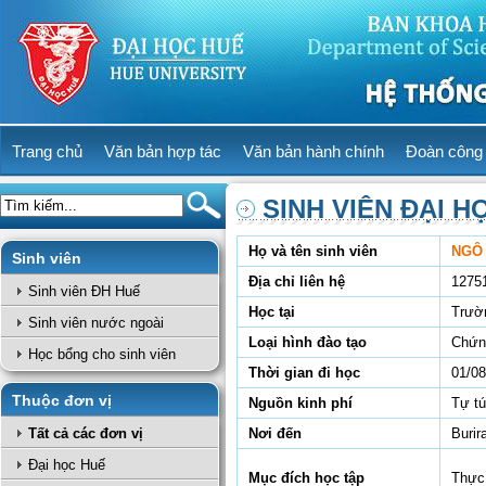
Trang chủ
Văn bản hợp tác
Văn bản hành chính
Đoàn công 
SINH VIÊN ĐẠI H
Họ và tên sinh viên
NGÔ 
Sinh viên
Địa chỉ liên hệ
1275
Sinh viên ĐH Huế
Học tại
Trườ
Sinh viên nước ngoài
Loại hình đào tạo
Chứn
Học bổng cho sinh viên
Thời gian đi học
01/08
Thuộc đơn vị
Nguồn kinh phí
Tự t
Tất cả các đơn vị
Nơi đến
Burir
Đại học Huế
Mục đích học tập
Thực 