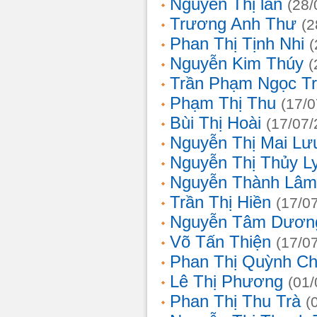
Nguyễn Thị lan
(28/
Trương Anh Thư
(2
Phan Thị Tịnh Nhi
(
Nguyễn Kim Thúy
(
Trần Phạm Ngọc T
Phạm Thị Thu
(17/0
Bùi Thị Hoài
(17/07/
Nguyễn Thị Mai Lư
Nguyễn Thị Thủy L
Nguyễn Thành Lâm
Trần Thị Hiền
(17/0
Nguyễn Tâm Dươn
Võ Tấn Thiện
(17/0
Phan Thị Quỳnh Ch
Lê Thị Phương
(01/
Phan Thị Thu Trà
(