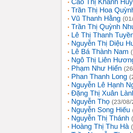
Cao Thị Khánh Hu
Trần Thị Hoa Quỳn
Vũ Thanh Hằng
(01
Trần Thị Quỳnh Nh
Lê Thị Thanh Tuyề
Nguyễn Thị Diệu H
Lê Bá Thành Nam
Ngô Thị Liên Hươn
Phạm Như Hiển
(26
Phan Thanh Long
(
Nguyễn Lê Hạnh N
Đặng Thị Xuân Làn
Nguyễn Thọ
(23/08/
Nguyễn Song Hiếu
Nguyễn Thị Thánh
Hoàng Thị Thu Hà