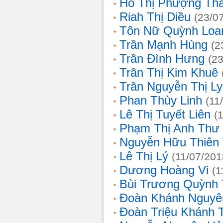
Hồ Thị Phượng Th
Riah Thị Diều
(23/0
Tôn Nữ Quỳnh Loa
Trần Mạnh Hùng
(2
Trần Đình Hưng
(2
Trần Thị Kim Khuê
Trần Nguyễn Thị L
Phan Thùy Linh
(11
Lê Thị Tuyết Liên
(
Phạm Thị Anh Thư
Nguyễn Hữu Thiên
Lê Thị Lý
(11/07/201
Dương Hoàng Vi
(1
Bùi Trương Quỳnh 
Đoàn Khánh Nguyê
Đoàn Triệu Khánh 