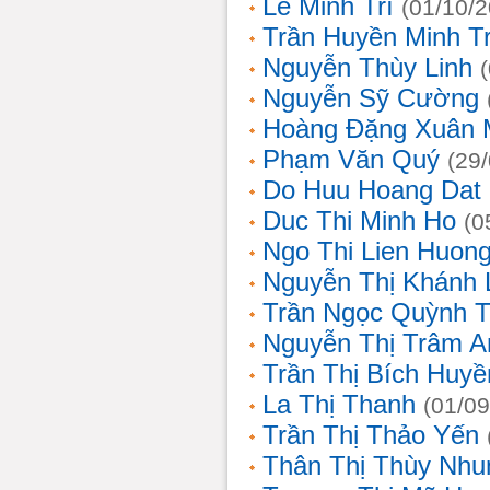
Lê Minh Trí
(01/10/
Trần Huyền Minh T
Nguyễn Thùy Linh
Nguyễn Sỹ Cường
Hoàng Đặng Xuân 
Phạm Văn Quý
(29
Do Huu Hoang Dat
Duc Thi Minh Ho
(0
Ngo Thi Lien Huon
Nguyễn Thị Khánh 
Trần Ngọc Quỳnh T
Nguyễn Thị Trâm A
Trần Thị Bích Huyề
La Thị Thanh
(01/09
Trần Thị Thảo Yến
Thân Thị Thùy Nhu