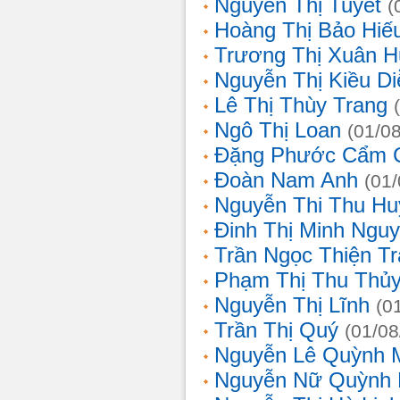
Nguyễn Thị Tuyết
(
Hoàng Thị Bảo Hiế
Trương Thị Xuân 
Nguyễn Thị Kiều D
Lê Thị Thùy Trang
Ngô Thị Loan
(01/0
Đặng Phước Cẩm 
Đoàn Nam Anh
(01
Nguyễn Thi Thu Hu
Đinh Thị Minh Nguy
Trần Ngọc Thiện T
Phạm Thị Thu Thủ
Nguyễn Thị Lĩnh
(0
Trần Thị Quý
(01/08
Nguyễn Lê Quỳnh 
Nguyễn Nữ Quỳnh