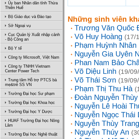
Ủy ban Nhân dân tỉnh Thừa
Thiên Huế
Bộ Giáo dục và Đào tạo
Những sinh viên kh
Sở Ngoại vụ
Trương Văn Quốc 
Cục Quản lý Xuất nhập cảnh
Võ Huy Hoàng
(17/
- Bộ Công an
Phạm Huỳnh Nhân
Bộ Y tế
Nguyễn Gia Uyên N
Công ty Microsoft, Việt Nam
Phan Nam Bảo Ch
Công ty TNHH Vietnam
Võ Diệu Linh
(19/09
Center Power Tech
Võ Thái Sơn
(19/09
Trung tâm Hỗ trợ PTCS bà
mẹ&trẻ SS VN
Phạm Thị Thu Hà
(
Trường Đại học Sư phạm
Đoàn Nguyễn Thùy
Trường Đại học Khoa học
Nguyễn Lê Hoài Th
Trường Đại học Y Dược
Nguyễn Ngọc Thái
HUAF Trường Đại học Nông
Nguyễn Thùy Tran
Lâm
Nguyễn Thúy An
(3
Trường Đại học Nghệ thuật