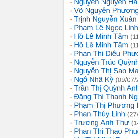
Nguyễn Nguyên Hả
Võ Nguyên Phươn
Trịnh Nguyễn Xuâ
Phạm Lê Ngọc Linh
Hồ Lê Minh Tâm
(1
Hồ Lê Minh Tâm
(1
Phan Thị Diệu Phư
Nguyễn Trúc Quỳn
Nguyễn Thị Sao Ma
Ngô Nhã Kỳ
(09/07/
Trần Thị Quỳnh An
Đặng Thị Thanh Ng
Phạm Thị Phương 
Phan Thùy Linh
(27
Trương Anh Thư
(1
Phan Thi Thao Phu