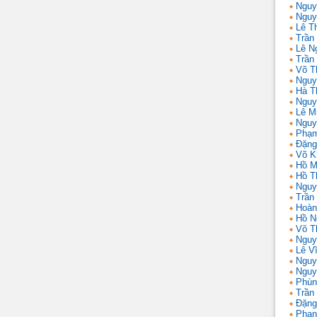
Nguy
Nguy
Lê T
Trần 
Lê N
Trần
Võ T
Nguy
Hà T
Nguy
Lê M
Nguy
Phạm
Đặng
Võ K
Hồ M
Hồ T
Nguy
Trần
Hoàn
Hồ N
Võ T
Nguy
Lê V
Nguy
Nguy
Phùn
Trần
Đặng
Phan