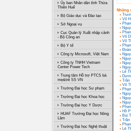
Ủy ban Nhân dân tỉnh Thừa
Thiên Huế
Những s
Trươ
Bộ Giáo dục và Đào tạo
Võ H
Phạm
Sở Ngoại vụ
Nguy
Phan
Cục Quản lý Xuất nhập cảnh
Võ D
- Bộ Công an
Võ T
Phạm
Bộ Y tế
Đoàn
Công ty Microsoft, Việt Nam
Nguy
Nguy
Công ty TNHH Vietnam
Nguy
Center Power Tech
Nguy
Lê T
Trung tâm Hỗ trợ PTCS bà
Dươn
mẹ&trẻ SS VN
Trần 
Võ T
Trường Đại học Sư phạm
Phạm
Nguy
Trường Đại học Khoa học
Nguy
Nguy
Trường Đại học Y Dược
Phan
Hồ P
HUAF Trường Đại học Nông
Bùi 
Lâm
Trần
Phan
Trường Đại học Nghệ thuật
Lê T