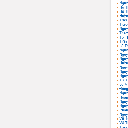
Nguy
Hồ T
Hồ T
Huỳn
Trần
Trươ
Nguy
Trươ
Tô T
Trần
Lê T
Nguy
Nguy
Nguy
Huỳn
Nguy
Nguy
Nguy
Từ T
Lê M
Đặng
Nguy
Hoàn
Nguy
Nguy
Phan
Nguy
Võ T
Võ T
Trần 