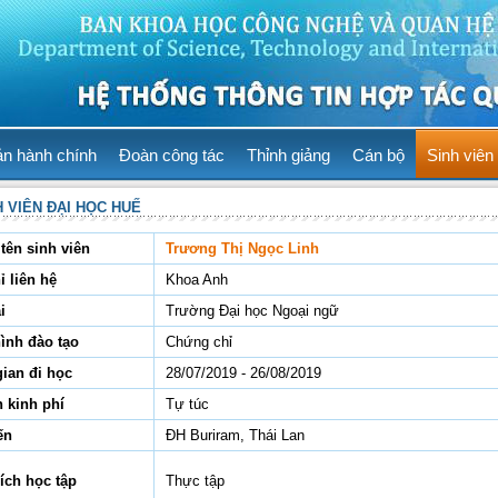
ản hành chính
Đoàn công tác
Thỉnh giảng
Cán bộ
Sinh viên
H VIÊN ĐẠI HỌC HUẾ
tên sinh viên
Trương Thị Ngọc Linh
ỉ liên hệ
Khoa Anh
i
Trường Đại học Ngoại ngữ
hình đào tạo
Chứng chỉ
gian đi học
28/07/2019 - 26/08/2019
 kinh phí
Tự túc
ến
ĐH Buriram, Thái Lan
ích học tập
Thực tập