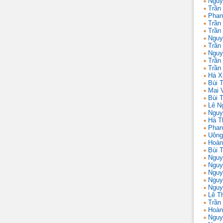
Nguy
Trần
Phan
Trần
Trần
Nguy
Trần
Nguy
Trần 
Trần
Hà X
Bùi T
Mai 
Bùi T
Lê N
Nguy
Hà T
Phan
Uông
Hoàn
Bùi 
Nguy
Nguy
Nguy
Nguy
Nguy
Lê T
Trần
Hoàn
Nguy