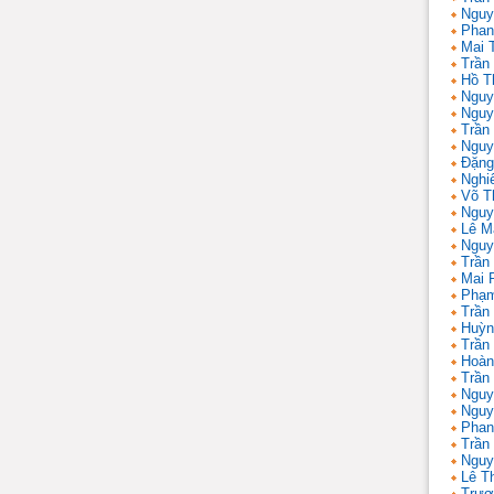
Nguy
Phan
Mai 
Trần
Hồ T
Nguy
Nguy
Trần
Nguy
Đặng
Nghi
Võ T
Nguy
Lê M
Nguy
Trần
Mai 
Phạm
Trần
Huỳn
Trần
Hoàn
Trần
Nguy
Nguy
Phan
Trần
Nguy
Lê T
Trươ