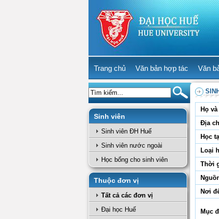
Trang chủ
Văn bản hợp tác
Văn b
SIN
Họ và 
Sinh viên
Địa ch
Sinh viên ĐH Huế
Học tạ
Sinh viên nước ngoài
Loại 
Học bổng cho sinh viên
Thời 
Nguồn
Thuộc đơn vị
Nơi đ
Tất cả các đơn vị
Đại học Huế
Mục đ