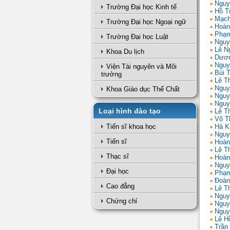
Nguy
Trường Đại học Kinh tế
Hồ T
Mạch
Trường Đại học Ngoại ngữ
Hoàn
Phạm
Trường Đại học Luật
Nguy
Lê N
Khoa Du lịch
Dươn
Nguy
Viện Tài nguyên và Môi
Bùi 
trường
Lê T
Nguy
Khoa Giáo dục Thể Chất
Nguy
Nguy
Loại hình đào tạo
Lê Th
Võ T
Tiến sĩ khoa học
Hà K
Nguy
Tiến sĩ
Hoàn
Lê T
Thạc sĩ
Hoàn
Nguy
Đại học
Phạm
Đoàn
Cao đẳng
Lê Th
Nguy
Chứng chỉ
Nguy
Nguy
Lê H
Trần