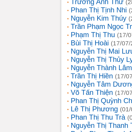
Trương Anh Thư
(2
Phan Thị Tịnh Nhi
(
Nguyễn Kim Thúy
(
Trần Phạm Ngọc T
Phạm Thị Thu
(17/0
Bùi Thị Hoài
(17/07/
Nguyễn Thị Mai Lư
Nguyễn Thị Thủy L
Nguyễn Thành Lâm
Trần Thị Hiền
(17/0
Nguyễn Tâm Dươn
Võ Tấn Thiện
(17/0
Phan Thị Quỳnh Ch
Lê Thị Phương
(01/
Phan Thị Thu Trà
(
Nguyễn Thị Thanh 