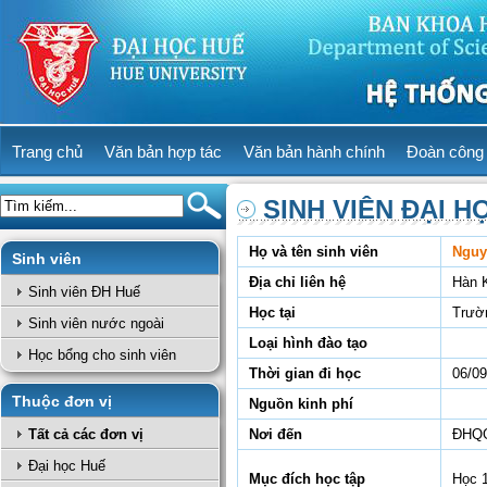
Trang chủ
Văn bản hợp tác
Văn bản hành chính
Đoàn công 
SINH VIÊN ĐẠI H
Họ và tên sinh viên
Nguy
Sinh viên
Địa chỉ liên hệ
Hàn 
Sinh viên ĐH Huế
Học tại
Trườ
Sinh viên nước ngoài
Loại hình đào tạo
Học bổng cho sinh viên
Thời gian đi học
06/09
Thuộc đơn vị
Nguồn kinh phí
Tất cả các đơn vị
Nơi đến
ĐHQG
Đại học Huế
Mục đích học tập
Học 