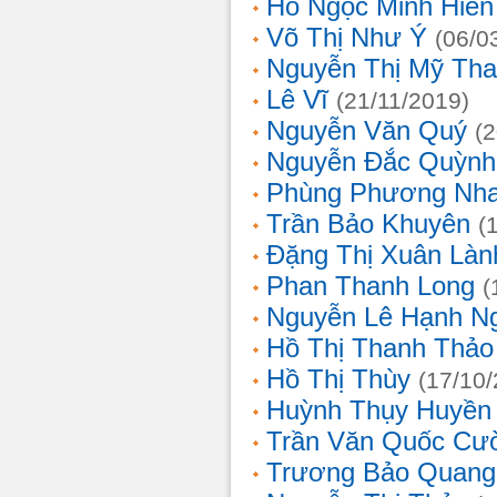
Hồ Ngọc Minh Hiền
Võ Thị Như Ý
(06/0
Nguyễn Thị Mỹ Th
Lê Vĩ
(21/11/2019)
Nguyễn Văn Quý
(
Nguyễn Đắc Quỳnh
Phùng Phương Nh
Trần Bảo Khuyên
(
Đặng Thị Xuân Làn
Phan Thanh Long
(
Nguyễn Lê Hạnh N
Hồ Thị Thanh Thảo
Hồ Thị Thùy
(17/10
Huỳnh Thụy Huyền
Trần Văn Quốc Cư
Trương Bảo Quang