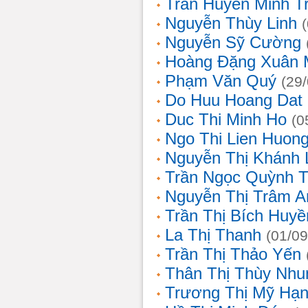
Trần Huyền Minh T
Nguyễn Thùy Linh
Nguyễn Sỹ Cường
Hoàng Đặng Xuân 
Phạm Văn Quý
(29
Do Huu Hoang Dat
Duc Thi Minh Ho
(0
Ngo Thi Lien Huon
Nguyễn Thị Khánh 
Trần Ngọc Quỳnh T
Nguyễn Thị Trâm A
Trần Thị Bích Huyề
La Thị Thanh
(01/09
Trần Thị Thảo Yến
Thân Thị Thùy Nhu
Trương Thị Mỹ Hạ