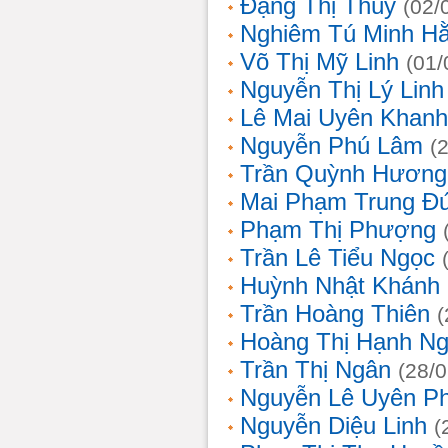
Đặng Thị Thúy
(02/
Nghiêm Tú Minh H
Võ Thị Mỹ Linh
(01/
Nguyễn Thị Lý Linh
Lê Mai Uyên Khanh
Nguyễn Phú Lâm
(
Trần Quỳnh Hương
Mai Phạm Trung Đ
Phạm Thị Phượng
Trần Lê Tiểu Ngọc
Huỳnh Nhật Khánh
Trần Hoàng Thiên
(
Hoàng Thị Hạnh N
Trần Thị Ngân
(28/
Nguyễn Lê Uyên P
Nguyễn Diệu Linh
(