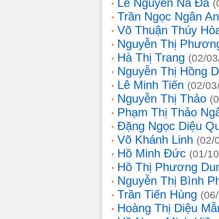
Lê Nguyễn Na Đa
(
Trần Ngọc Ngân A
Võ Thuận Thúy Hò
Nguyễn Thị Phươn
Hà Thị Trang
(02/03
Nguyễn Thị Hồng D
Lê Minh Tiến
(02/03
Nguyễn Thị Thảo
(
Phạm Thị Thảo Ng
Đặng Ngọc Diệu Q
Võ Khánh Linh
(02/
Hồ Minh Đức
(01/10
Hồ Thị Phương Du
Nguyễn Thị Bình 
Trần Tiến Hùng
(06
Hoàng Thị Diệu Mẫ