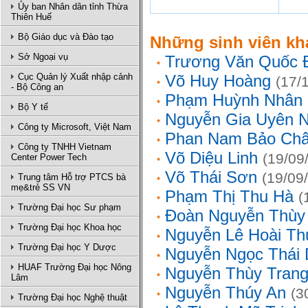
Ủy ban Nhân dân tỉnh Thừa
Thiên Huế
Bộ Giáo dục và Đào tạo
Những sinh viên kh
Sở Ngoại vụ
Trương Văn Quốc 
Cục Quản lý Xuất nhập cảnh
Võ Huy Hoàng
(17/
- Bộ Công an
Phạm Huỳnh Nhân
Bộ Y tế
Nguyễn Gia Uyên N
Công ty Microsoft, Việt Nam
Phan Nam Bảo Ch
Công ty TNHH Vietnam
Võ Diệu Linh
(19/09
Center Power Tech
Võ Thái Sơn
(19/09
Trung tâm Hỗ trợ PTCS bà
mẹ&trẻ SS VN
Phạm Thị Thu Hà
(
Trường Đại học Sư phạm
Đoàn Nguyễn Thùy
Trường Đại học Khoa học
Nguyễn Lê Hoài Th
Trường Đại học Y Dược
Nguyễn Ngọc Thái
HUAF Trường Đại học Nông
Nguyễn Thùy Tran
Lâm
Nguyễn Thúy An
(3
Trường Đại học Nghệ thuật