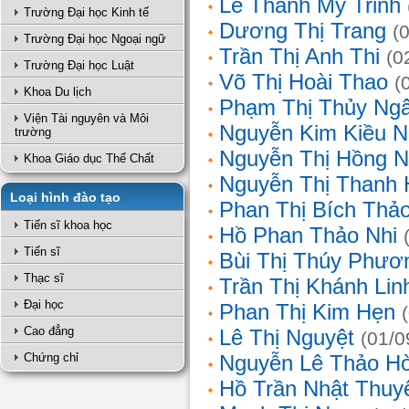
Lê Thanh Mỹ Trinh
Trường Đại học Kinh tế
Dương Thị Trang
(
Trường Đại học Ngoại ngữ
Trần Thị Anh Thi
(0
Trường Đại học Luật
Võ Thị Hoài Thao
(
Khoa Du lịch
Phạm Thị Thủy Ng
Viện Tài nguyên và Môi
Nguyễn Kim Kiều N
trường
Nguyễn Thị Hồng 
Khoa Giáo dục Thể Chất
Nguyễn Thị Thanh 
Loại hình đào tạo
Phan Thị Bích Thả
Tiến sĩ khoa học
Hồ Phan Thảo Nhi
Tiến sĩ
Bùi Thị Thúy Phươ
Thạc sĩ
Trần Thị Khánh Lin
Đại học
Phan Thị Kim Hẹn
Cao đẳng
Lê Thị Nguyệt
(01/0
Chứng chỉ
Nguyễn Lê Thảo H
Hồ Trần Nhật Thuy