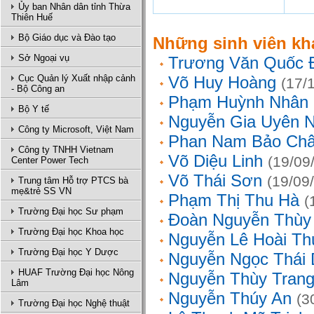
Ủy ban Nhân dân tỉnh Thừa
Thiên Huế
Bộ Giáo dục và Đào tạo
Những sinh viên kh
Sở Ngoại vụ
Trương Văn Quốc 
Cục Quản lý Xuất nhập cảnh
Võ Huy Hoàng
(17/
- Bộ Công an
Phạm Huỳnh Nhân
Bộ Y tế
Nguyễn Gia Uyên N
Công ty Microsoft, Việt Nam
Phan Nam Bảo Ch
Công ty TNHH Vietnam
Võ Diệu Linh
(19/09
Center Power Tech
Võ Thái Sơn
(19/09
Trung tâm Hỗ trợ PTCS bà
mẹ&trẻ SS VN
Phạm Thị Thu Hà
(
Trường Đại học Sư phạm
Đoàn Nguyễn Thùy
Trường Đại học Khoa học
Nguyễn Lê Hoài Th
Trường Đại học Y Dược
Nguyễn Ngọc Thái
HUAF Trường Đại học Nông
Nguyễn Thùy Tran
Lâm
Nguyễn Thúy An
(3
Trường Đại học Nghệ thuật