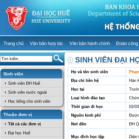
Trang chủ
Văn bản hợp tác
Văn bản hành chính
Đoàn công 
SINH VIÊN ĐẠI H
Họ và tên sinh viên
Phạm
Sinh viên
Địa chỉ liên hệ
Hàn 
Sinh viên ĐH Huế
Học tại
Trườ
Sinh viên nước ngoài
Loại hình đào tạo
Chứn
Học bổng cho sinh viên
Thời gian đi học
02/03
Thuộc đơn vị
Nguồn kinh phí
Được 
Tất cả các đơn vị
Nơi đến
ĐH Q
Đại học Huế
Mục đích học tập
Diện 