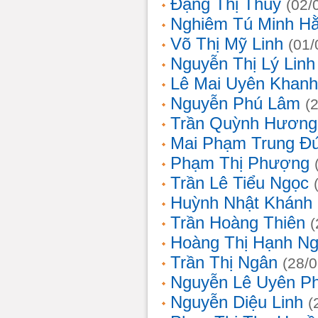
Đặng Thị Thúy
(02/
Nghiêm Tú Minh H
Võ Thị Mỹ Linh
(01/
Nguyễn Thị Lý Linh
Lê Mai Uyên Khanh
Nguyễn Phú Lâm
(
Trần Quỳnh Hương
Mai Phạm Trung Đ
Phạm Thị Phượng
Trần Lê Tiểu Ngọc
Huỳnh Nhật Khánh
Trần Hoàng Thiên
(
Hoàng Thị Hạnh N
Trần Thị Ngân
(28/
Nguyễn Lê Uyên P
Nguyễn Diệu Linh
(