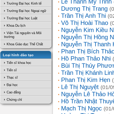
Lê Thanh Mỹ Trinh
Trường Đại học Kinh tế
Dương Thị Trang
(
Trường Đại học Ngoại ngữ
Trần Thị Anh Thi
(0
Trường Đại học Luật
Võ Thị Hoài Thao
(
Khoa Du lịch
Nguyễn Kim Kiều N
Viện Tài nguyên và Môi
Nguyễn Thị Hồng 
trường
Nguyễn Thị Thanh 
Khoa Giáo dục Thể Chất
Phan Thị Bích Thả
Loại hình đào tạo
Hồ Phan Thảo Nhi
Tiến sĩ khoa học
Bùi Thị Thúy Phươ
Tiến sĩ
Trần Thị Khánh Lin
Thạc sĩ
Phan Thị Kim Hẹn
Đại học
Lê Thị Nguyệt
(01/0
Cao đẳng
Nguyễn Lê Thảo H
Chứng chỉ
Hồ Trần Nhật Thuy
Mạch Thị Ngọc
(01/