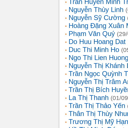
Trần Huyền Minh T
Nguyễn Thùy Linh
Nguyễn Sỹ Cường
Hoàng Đặng Xuân 
Phạm Văn Quý
(29
Do Huu Hoang Dat
Duc Thi Minh Ho
(0
Ngo Thi Lien Huon
Nguyễn Thị Khánh 
Trần Ngọc Quỳnh T
Nguyễn Thị Trâm A
Trần Thị Bích Huyề
La Thị Thanh
(01/09
Trần Thị Thảo Yến
Thân Thị Thùy Nhu
Trương Thị Mỹ Hạ