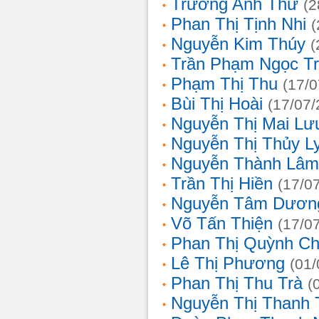
Trương Anh Thư
(2
Phan Thị Tịnh Nhi
(
Nguyễn Kim Thúy
(
Trần Phạm Ngọc T
Phạm Thị Thu
(17/0
Bùi Thị Hoài
(17/07/
Nguyễn Thị Mai Lư
Nguyễn Thị Thủy L
Nguyễn Thành Lâm
Trần Thị Hiền
(17/0
Nguyễn Tâm Dươn
Võ Tấn Thiện
(17/0
Phan Thị Quỳnh Ch
Lê Thị Phương
(01/
Phan Thị Thu Trà
(
Nguyễn Thị Thanh 