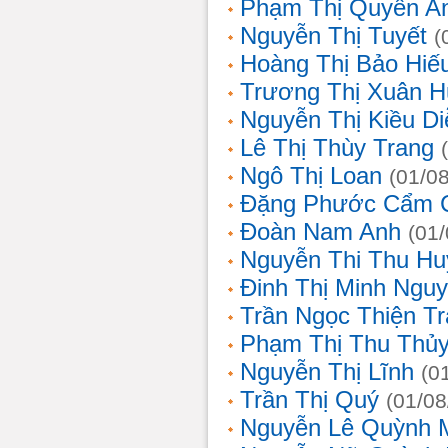
Phạm Thị Quyên A
Nguyễn Thị Tuyết
(
Hoàng Thị Bảo Hiế
Trương Thị Xuân 
Nguyễn Thị Kiều D
Lê Thị Thùy Trang
Ngô Thị Loan
(01/0
Đặng Phước Cẩm 
Đoàn Nam Anh
(01
Nguyễn Thi Thu Hu
Đinh Thị Minh Nguy
Trần Ngọc Thiện T
Phạm Thị Thu Thủ
Nguyễn Thị Lĩnh
(0
Trần Thị Quý
(01/08
Nguyễn Lê Quỳnh 