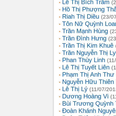
Lê Thị Bích Trâm
(
Hồ Thị Phượng Th
Riah Thị Diều
(23/0
Tôn Nữ Quỳnh Loa
Trần Mạnh Hùng
(2
Trần Đình Hưng
(2
Trần Thị Kim Khuê
Trần Nguyễn Thị L
Phan Thùy Linh
(11
Lê Thị Tuyết Liên
(
Phạm Thị Anh Thư
Nguyễn Hữu Thiên
Lê Thị Lý
(11/07/201
Dương Hoàng Vi
(1
Bùi Trương Quỳnh 
Đoàn Khánh Nguyê