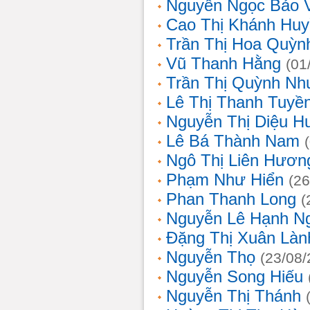
Nguyễn Ngọc Bảo 
Cao Thị Khánh Hu
Trần Thị Hoa Quỳn
Vũ Thanh Hằng
(01
Trần Thị Quỳnh Nh
Lê Thị Thanh Tuyề
Nguyễn Thị Diệu H
Lê Bá Thành Nam
Ngô Thị Liên Hươn
Phạm Như Hiển
(26
Phan Thanh Long
(
Nguyễn Lê Hạnh N
Đặng Thị Xuân Làn
Nguyễn Thọ
(23/08/
Nguyễn Song Hiếu
Nguyễn Thị Thánh