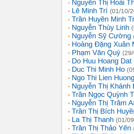
Nguyễn Thị Hoài T
Lê Minh Trí
(01/10/
Trần Huyền Minh T
Nguyễn Thùy Linh
Nguyễn Sỹ Cường
Hoàng Đặng Xuân 
Phạm Văn Quý
(29
Do Huu Hoang Dat
Duc Thi Minh Ho
(0
Ngo Thi Lien Huon
Nguyễn Thị Khánh 
Trần Ngọc Quỳnh T
Nguyễn Thị Trâm A
Trần Thị Bích Huyề
La Thị Thanh
(01/09
Trần Thị Thảo Yến