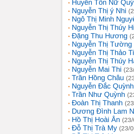
Huyền Tôn Nữ Quý
Nguyễn Thị ý Nhi
(
Ngô Thị Minh Nguy
Nguyễn Thị Thúy H
Đặng Thu Hương
(
Nguyễn Thị Tường
Nguyễn Thị Thảo T
Nguyễn Thị Thúy H
Nguyễn Mai Thi
(23
Trần Hồng Châu
(2
Nguyễn Đắc Quỳnh
Trần Như Quỳnh
(2
Đoàn Thị Thanh
(23
Dương Đình Lam N
Hồ Thị Hoài Ân
(23
Đỗ Thị Trà My
(23/