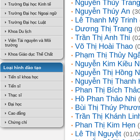
Nguyễn Thùy Tran
Trường Đại học Kinh tế
Nguyễn Thúy An
(3
Trường Đại học Ngoại ngữ
Lê Thanh Mỹ Trinh
Trường Đại học Luật
Dương Thị Trang
(
Khoa Du lịch
Trần Thị Anh Thi
(0
Viện Tài nguyên và Môi
Võ Thị Hoài Thao
trường
(
Phạm Thị Thủy Ng
Khoa Giáo dục Thể Chất
Nguyễn Kim Kiều N
Loại hình đào tạo
Nguyễn Thị Hồng 
Tiến sĩ khoa học
Nguyễn Thị Thanh 
Tiến sĩ
Phan Thị Bích Thả
Thạc sĩ
Hồ Phan Thảo Nhi
Đại học
Bùi Thị Thúy Phươ
Cao đẳng
Trần Thị Khánh Lin
Chứng chỉ
Phan Thị Kim Hẹn
Lê Thị Nguyệt
(01/0