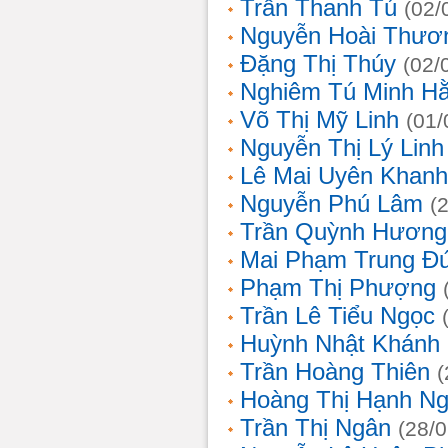
Trần Thanh Tú
(02/
Nguyễn Hoài Thươ
Đặng Thị Thúy
(02/
Nghiêm Tú Minh H
Võ Thị Mỹ Linh
(01/
Nguyễn Thị Lý Linh
Lê Mai Uyên Khanh
Nguyễn Phú Lâm
(
Trần Quỳnh Hương
Mai Phạm Trung Đ
Phạm Thị Phượng
Trần Lê Tiểu Ngọc
Huỳnh Nhật Khánh
Trần Hoàng Thiên
(
Hoàng Thị Hạnh N
Trần Thị Ngân
(28/