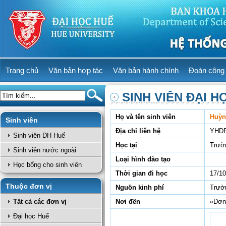
Trang chủ
Văn bản hợp tác
Văn bản hành chính
Đoàn công 
SINH VIÊN ĐẠI H
Họ và tên sinh viên
Huỳn
Sinh viên
Địa chỉ liên hệ
YHD
Sinh viên ĐH Huế
Học tại
Trườ
Sinh viên nước ngoài
Loại hình đào tạo
Học bổng cho sinh viên
Thời gian đi học
17/10
Thuộc đơn vị
Nguồn kinh phí
Trườn
Tất cả các đơn vị
Nơi đến
«Đơn 
Đại học Huế