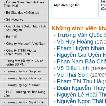
Hội
Ủy ban Nhân dân tỉnh Thừa
Mục đích học tập
khỏ
Thiên Huế
tiể
Bộ Giáo dục và Đào tạo
Sở Ngoại vụ
Cục Quản lý Xuất nhập cảnh
Những sinh viên kh
- Bộ Công an
Trương Văn Quốc 
Bộ Y tế
Võ Huy Hoàng
(17/
Công ty Microsoft, Việt Nam
Phạm Huỳnh Nhân
Công ty TNHH Vietnam
Nguyễn Gia Uyên N
Center Power Tech
Phan Nam Bảo Ch
Trung tâm Hỗ trợ PTCS bà
mẹ&trẻ SS VN
Võ Diệu Linh
(19/09
Trường Đại học Sư phạm
Võ Thái Sơn
(19/09
Trường Đại học Khoa học
Phạm Thị Thu Hà
(
Trường Đại học Y Dược
Đoàn Nguyễn Thùy
HUAF Trường Đại học Nông
Nguyễn Lê Hoài Th
Lâm
Nguyễn Ngọc Thái
Trường Đại học Nghệ thuật