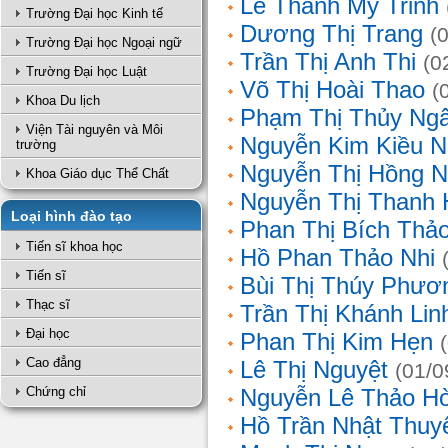
Lê Thanh Mỹ Trinh
Trường Đại học Kinh tế
Dương Thị Trang
(
Trường Đại học Ngoại ngữ
Trần Thị Anh Thi
(0
Trường Đại học Luật
Võ Thị Hoài Thao
(
Khoa Du lịch
Phạm Thị Thủy Ng
Viện Tài nguyên và Môi
Nguyễn Kim Kiều N
trường
Nguyễn Thị Hồng 
Khoa Giáo dục Thể Chất
Nguyễn Thị Thanh 
Loại hình đào tạo
Phan Thị Bích Thả
Tiến sĩ khoa học
Hồ Phan Thảo Nhi
Tiến sĩ
Bùi Thị Thúy Phươ
Thạc sĩ
Trần Thị Khánh Lin
Đại học
Phan Thị Kim Hẹn
Cao đẳng
Lê Thị Nguyệt
(01/0
Chứng chỉ
Nguyễn Lê Thảo H
Hồ Trần Nhật Thuy