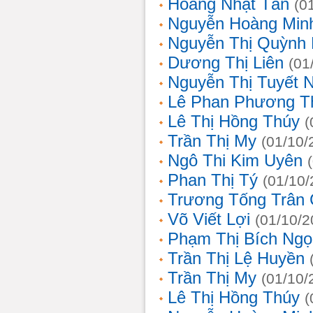
Hoàng Nhật Tân
(0
Nguyễn Hoàng Min
Nguyễn Thị Quỳnh 
Dương Thị Liên
(01
Nguyễn Thị Tuyết 
Lê Phan Phương T
Lê Thị Hồng Thúy
(
Trần Thị My
(01/10/
Ngô Thi Kim Uyên
Phan Thị Tý
(01/10/
Trương Tống Trân
Võ Viết Lợi
(01/10/2
Phạm Thị Bích Ngọ
Trần Thị Lệ Huyền
Trần Thị My
(01/10/
Lê Thị Hồng Thúy
(