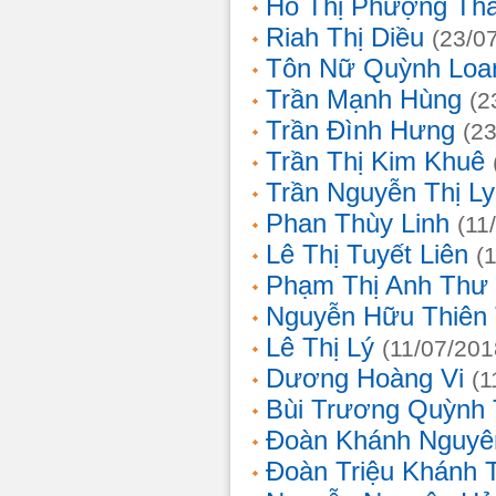
Hồ Thị Phượng Th
Riah Thị Diều
(23/0
Tôn Nữ Quỳnh Loa
Trần Mạnh Hùng
(2
Trần Đình Hưng
(2
Trần Thị Kim Khuê
Trần Nguyễn Thị L
Phan Thùy Linh
(11
Lê Thị Tuyết Liên
(
Phạm Thị Anh Thư
Nguyễn Hữu Thiên
Lê Thị Lý
(11/07/201
Dương Hoàng Vi
(1
Bùi Trương Quỳnh 
Đoàn Khánh Nguyê
Đoàn Triệu Khánh 