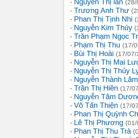
Nguyễn Thị lan
(28/
Trương Anh Thư
(2
Phan Thị Tịnh Nhi
(
Nguyễn Kim Thúy
(
Trần Phạm Ngọc T
Phạm Thị Thu
(17/0
Bùi Thị Hoài
(17/07/
Nguyễn Thị Mai Lư
Nguyễn Thị Thủy L
Nguyễn Thành Lâm
Trần Thị Hiền
(17/0
Nguyễn Tâm Dươn
Võ Tấn Thiện
(17/0
Phan Thị Quỳnh Ch
Lê Thị Phương
(01/
Phan Thị Thu Trà
(