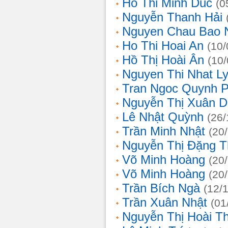
Ho Thi Minh Duc
(0
Nguyễn Thanh Hải
Nguyen Chau Bao 
Ho Thi Hoai An
(10/
Hồ Thị Hoài Ân
(10
Nguyen Thi Nhat L
Tran Ngoc Quynh 
Nguyễn Thị Xuân 
Lê Nhật Quỳnh
(26/
Trần Minh Nhật
(20
Nguyễn Thị Đặng 
Võ Minh Hoàng
(20
Võ Minh Hoàng
(20
Trần Bích Ngà
(12/
Trần Xuân Nhật
(01
Nguyễn Thị Hoài T