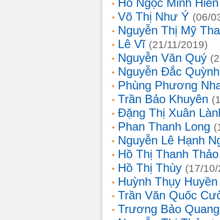
Hồ Ngọc Minh Hiền
Võ Thị Như Ý
(06/0
Nguyễn Thị Mỹ Th
Lê Vĩ
(21/11/2019)
Nguyễn Văn Quý
(
Nguyễn Đắc Quỳnh
Phùng Phương Nh
Trần Bảo Khuyên
(
Đặng Thị Xuân Làn
Phan Thanh Long
(
Nguyễn Lê Hạnh N
Hồ Thị Thanh Thảo
Hồ Thị Thùy
(17/10
Huỳnh Thụy Huyền
Trần Văn Quốc Cư
Trương Bảo Quang