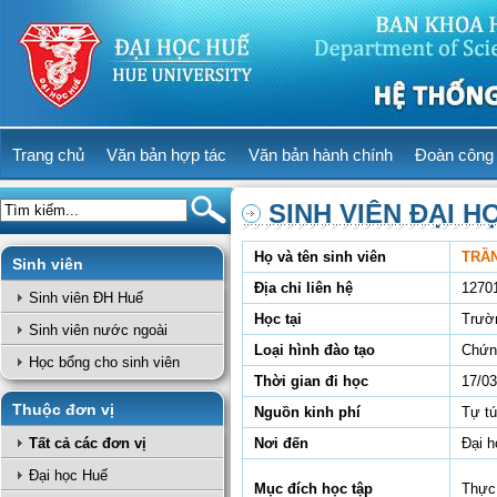
Trang chủ
Văn bản hợp tác
Văn bản hành chính
Đoàn công 
SINH VIÊN ĐẠI H
Họ và tên sinh viên
TRẦN
Sinh viên
Địa chỉ liên hệ
1270
Sinh viên ĐH Huế
Học tại
Trườ
Sinh viên nước ngoài
Loại hình đào tạo
Chứn
Học bổng cho sinh viên
Thời gian đi học
17/03
Thuộc đơn vị
Nguồn kinh phí
Tự t
Tất cả các đơn vị
Nơi đến
Đại h
Đại học Huế
Mục đích học tập
Thực 