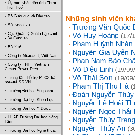
Ủy ban Nhân dân tỉnh Thừa
Thiên Huế
Bộ Giáo dục và Đào tạo
Những sinh viên kh
Sở Ngoại vụ
Trương Văn Quốc 
Cục Quản lý Xuất nhập cảnh
Võ Huy Hoàng
(17/
- Bộ Công an
Phạm Huỳnh Nhân
Bộ Y tế
Nguyễn Gia Uyên N
Công ty Microsoft, Việt Nam
Phan Nam Bảo Ch
Công ty TNHH Vietnam
Võ Diệu Linh
(19/09
Center Power Tech
Võ Thái Sơn
(19/09
Trung tâm Hỗ trợ PTCS bà
mẹ&trẻ SS VN
Phạm Thị Thu Hà
(
Trường Đại học Sư phạm
Đoàn Nguyễn Thùy
Trường Đại học Khoa học
Nguyễn Lê Hoài Th
Trường Đại học Y Dược
Nguyễn Ngọc Thái
HUAF Trường Đại học Nông
Nguyễn Thùy Tran
Lâm
Nguyễn Thúy An
(3
Trường Đại học Nghệ thuật