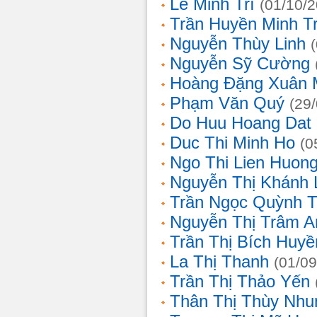
Lê Minh Trí
(01/10/
Trần Huyền Minh T
Nguyễn Thùy Linh
Nguyễn Sỹ Cường
Hoàng Đặng Xuân 
Phạm Văn Quý
(29
Do Huu Hoang Dat
Duc Thi Minh Ho
(0
Ngo Thi Lien Huon
Nguyễn Thị Khánh 
Trần Ngọc Quỳnh T
Nguyễn Thị Trâm A
Trần Thị Bích Huyề
La Thị Thanh
(01/09
Trần Thị Thảo Yến
Thân Thị Thùy Nhu