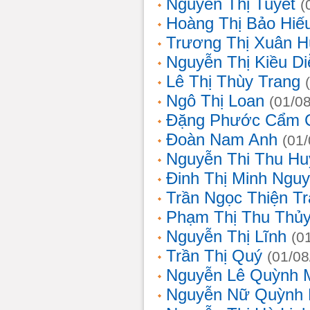
Nguyễn Thị Tuyết
(
Hoàng Thị Bảo Hiế
Trương Thị Xuân 
Nguyễn Thị Kiều D
Lê Thị Thùy Trang
Ngô Thị Loan
(01/0
Đặng Phước Cẩm 
Đoàn Nam Anh
(01
Nguyễn Thi Thu Hu
Đinh Thị Minh Nguy
Trần Ngọc Thiện T
Phạm Thị Thu Thủ
Nguyễn Thị Lĩnh
(0
Trần Thị Quý
(01/08
Nguyễn Lê Quỳnh 
Nguyễn Nữ Quỳnh