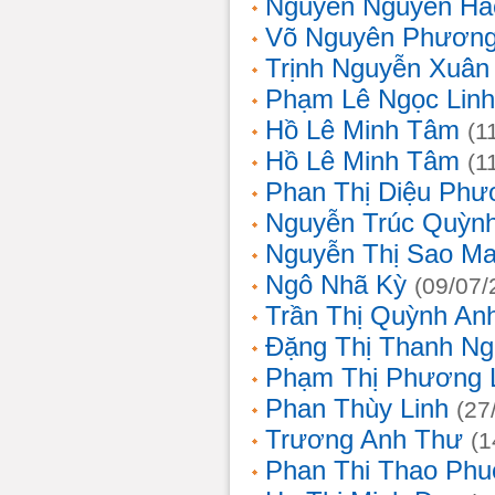
Nguyễn Nguyên Hả
Võ Nguyên Phươn
Trịnh Nguyễn Xuâ
Phạm Lê Ngọc Linh
Hồ Lê Minh Tâm
(1
Hồ Lê Minh Tâm
(1
Phan Thị Diệu Phư
Nguyễn Trúc Quỳn
Nguyễn Thị Sao Ma
Ngô Nhã Kỳ
(09/07/
Trần Thị Quỳnh An
Đặng Thị Thanh Ng
Phạm Thị Phương 
Phan Thùy Linh
(27
Trương Anh Thư
(1
Phan Thi Thao Phu