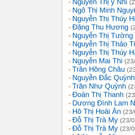
Nguyễn Thị ý Nhi
(
Ngô Thị Minh Nguy
Nguyễn Thị Thúy H
Đặng Thu Hương
(
Nguyễn Thị Tường
Nguyễn Thị Thảo T
Nguyễn Thị Thúy H
Nguyễn Mai Thi
(23
Trần Hồng Châu
(2
Nguyễn Đắc Quỳnh
Trần Như Quỳnh
(2
Đoàn Thị Thanh
(23
Dương Đình Lam N
Hồ Thị Hoài Ân
(23
Đỗ Thị Trà My
(23/
Đỗ Thị Trà My
(23/