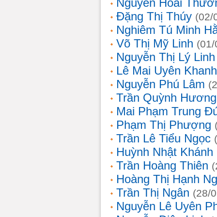
Nguyễn Hoài Thươ
Đặng Thị Thúy
(02/
Nghiêm Tú Minh H
Võ Thị Mỹ Linh
(01/
Nguyễn Thị Lý Linh
Lê Mai Uyên Khanh
Nguyễn Phú Lâm
(
Trần Quỳnh Hương
Mai Phạm Trung Đ
Phạm Thị Phượng
Trần Lê Tiểu Ngọc
Huỳnh Nhật Khánh
Trần Hoàng Thiên
(
Hoàng Thị Hạnh N
Trần Thị Ngân
(28/
Nguyễn Lê Uyên P