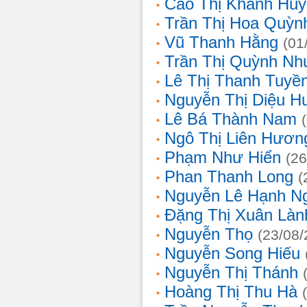
Cao Thị Khánh Hu
Trần Thị Hoa Quỳn
Vũ Thanh Hằng
(01
Trần Thị Quỳnh Nh
Lê Thị Thanh Tuyề
Nguyễn Thị Diệu H
Lê Bá Thành Nam
Ngô Thị Liên Hươn
Phạm Như Hiển
(26
Phan Thanh Long
(
Nguyễn Lê Hạnh N
Đặng Thị Xuân Làn
Nguyễn Thọ
(23/08/
Nguyễn Song Hiếu
Nguyễn Thị Thánh
Hoàng Thị Thu Hà