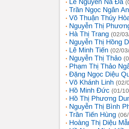
Lê Nguyễn Na Đa
(
Trần Ngọc Ngân A
Võ Thuận Thúy Hò
Nguyễn Thị Phươn
Hà Thị Trang
(02/03
Nguyễn Thị Hồng D
Lê Minh Tiến
(02/03
Nguyễn Thị Thảo
(
Phạm Thị Thảo Ng
Đặng Ngọc Diệu Q
Võ Khánh Linh
(02/
Hồ Minh Đức
(01/10
Hồ Thị Phương Du
Nguyễn Thị Bình 
Trần Tiến Hùng
(06
Hoàng Thị Diệu Mẫ