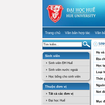
Trang chủ
Văn bản hợp tác
Văn b
SIN
Họ và 
Sinh viên
Địa ch
Sinh viên ĐH Huế
Học tạ
Sinh viên nước ngoài
Loại 
Học bổng cho sinh viên
Thời 
Nguồn
Thuộc đơn vị
Nơi đ
Tất cả các đơn vị
Đại học Huế
Mục đ