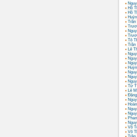
Nguy
Hồ T
Hồ T
Huỳn
Trần
Trươ
Nguy
Trươ
Tô T
Trần
Lê T
Nguy
Nguy
Nguy
Huỳn
Nguy
Nguy
Nguy
Từ T
Lê M
Đặng
Nguy
Hoàn
Nguy
Nguy
Phan
Nguy
Võ T
Võ T
Trần 