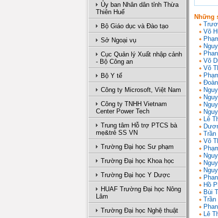
Ủy ban Nhân dân tỉnh Thừa
Thiên Huế
Những s
Trươ
Bộ Giáo dục và Đào tạo
Võ H
Phạm
Sở Ngoại vụ
Nguy
Phan
Cục Quản lý Xuất nhập cảnh
Võ D
- Bộ Công an
Võ T
Phạm
Bộ Y tế
Đoàn
Công ty Microsoft, Việt Nam
Nguy
Nguy
Công ty TNHH Vietnam
Nguy
Center Power Tech
Nguy
Lê T
Trung tâm Hỗ trợ PTCS bà
Dươn
mẹ&trẻ SS VN
Trần 
Võ T
Trường Đại học Sư phạm
Phạm
Nguy
Trường Đại học Khoa học
Nguy
Nguy
Trường Đại học Y Dược
Phan
Hồ P
HUAF Trường Đại học Nông
Bùi 
Lâm
Trần
Phan
Trường Đại học Nghệ thuật
Lê T