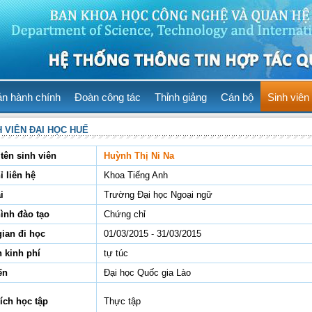
ản hành chính
Đoàn công tác
Thỉnh giảng
Cán bộ
Sinh viên
H VIÊN ĐẠI HỌC HUẾ
tên sinh viên
Huỳnh Thị Ni Na
ỉ liên hệ
Khoa Tiếng Anh
i
Trường Đại học Ngoại ngữ
hình đào tạo
Chứng chỉ
gian đi học
01/03/2015 - 31/03/2015
 kinh phí
tự túc
ến
Đại học Quốc gia Lào
ích học tập
Thực tập