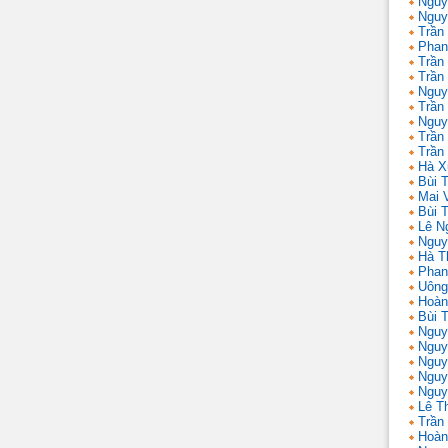
Nguy
Nguy
Trần
Phan
Trần
Trần
Nguy
Trần
Nguy
Trần 
Trần
Hà X
Bùi T
Mai 
Bùi T
Lê N
Nguy
Hà T
Phan
Uông
Hoàn
Bùi 
Nguy
Nguy
Nguy
Nguy
Nguy
Lê T
Trần
Hoàn