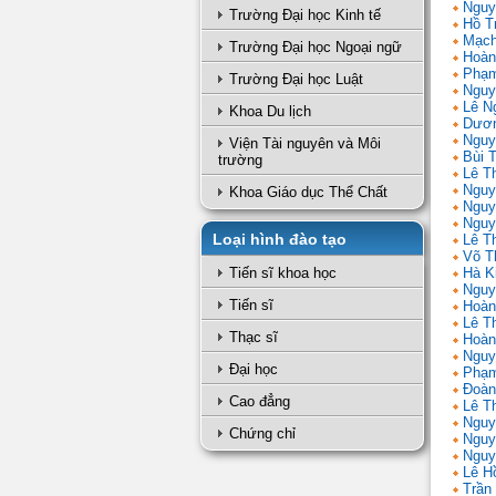
Nguy
Trường Đại học Kinh tế
Hồ T
Mạch
Trường Đại học Ngoại ngữ
Hoàn
Phạm
Trường Đại học Luật
Nguy
Lê N
Khoa Du lịch
Dươn
Nguy
Viện Tài nguyên và Môi
Bùi 
trường
Lê T
Nguy
Khoa Giáo dục Thể Chất
Nguy
Nguy
Loại hình đào tạo
Lê Th
Võ T
Tiến sĩ khoa học
Hà K
Nguy
Tiến sĩ
Hoàn
Lê T
Thạc sĩ
Hoàn
Nguy
Đại học
Phạm
Đoàn
Cao đẳng
Lê Th
Nguy
Chứng chỉ
Nguy
Nguy
Lê H
Trần