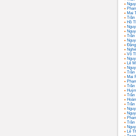
Nguy
Phan
Mai 
Trần
Hồ T
Nguy
Nguy
Trần
Nguy
Đặng
Nghi
Võ T
Nguy
Lê M
Nguy
Trần
Mai 
Phạm
Trần
Huỳn
Trần
Hoàn
Trần
Nguy
Nguy
Phan
Trần
Nguy
Lê T
Trươ