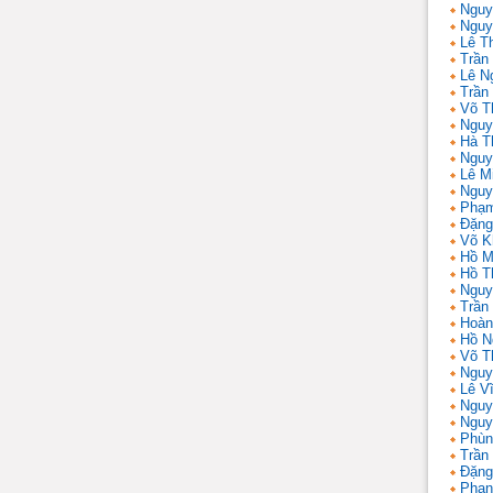
Nguy
Nguy
Lê T
Trần 
Lê N
Trần
Võ T
Nguy
Hà T
Nguy
Lê M
Nguy
Phạm
Đặng
Võ K
Hồ M
Hồ T
Nguy
Trần
Hoàn
Hồ N
Võ T
Nguy
Lê V
Nguy
Nguy
Phùn
Trần
Đặng
Phan