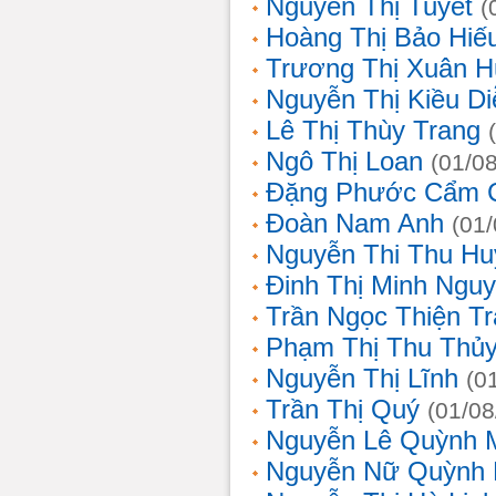
Nguyễn Thị Tuyết
(
Hoàng Thị Bảo Hiế
Trương Thị Xuân 
Nguyễn Thị Kiều D
Lê Thị Thùy Trang
Ngô Thị Loan
(01/0
Đặng Phước Cẩm 
Đoàn Nam Anh
(01
Nguyễn Thi Thu Hu
Đinh Thị Minh Nguy
Trần Ngọc Thiện T
Phạm Thị Thu Thủ
Nguyễn Thị Lĩnh
(0
Trần Thị Quý
(01/08
Nguyễn Lê Quỳnh 
Nguyễn Nữ Quỳnh