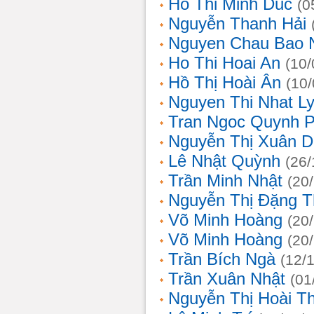
Ho Thi Minh Duc
(0
Nguyễn Thanh Hải
Nguyen Chau Bao 
Ho Thi Hoai An
(10/
Hồ Thị Hoài Ân
(10
Nguyen Thi Nhat L
Tran Ngoc Quynh 
Nguyễn Thị Xuân 
Lê Nhật Quỳnh
(26/
Trần Minh Nhật
(20
Nguyễn Thị Đặng 
Võ Minh Hoàng
(20
Võ Minh Hoàng
(20
Trần Bích Ngà
(12/
Trần Xuân Nhật
(01
Nguyễn Thị Hoài T