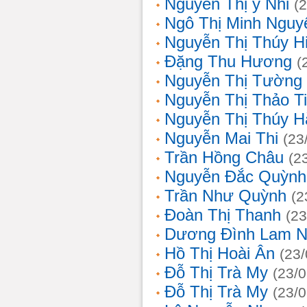
Nguyễn Thị ý Nhi
(
Ngô Thị Minh Nguy
Nguyễn Thị Thúy H
Đặng Thu Hương
(
Nguyễn Thị Tường
Nguyễn Thị Thảo T
Nguyễn Thị Thúy H
Nguyễn Mai Thi
(23
Trần Hồng Châu
(2
Nguyễn Đắc Quỳnh
Trần Như Quỳnh
(2
Đoàn Thị Thanh
(23
Dương Đình Lam N
Hồ Thị Hoài Ân
(23
Đỗ Thị Trà My
(23/
Đỗ Thị Trà My
(23/