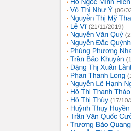
Hồ Ngọc Minh Hiền
Võ Thị Như Ý
(06/0
Nguyễn Thị Mỹ Th
Lê Vĩ
(21/11/2019)
Nguyễn Văn Quý
(
Nguyễn Đắc Quỳnh
Phùng Phương Nh
Trần Bảo Khuyên
(
Đặng Thị Xuân Làn
Phan Thanh Long
(
Nguyễn Lê Hạnh N
Hồ Thị Thanh Thảo
Hồ Thị Thùy
(17/10
Huỳnh Thụy Huyền
Trần Văn Quốc Cư
Trương Bảo Quang