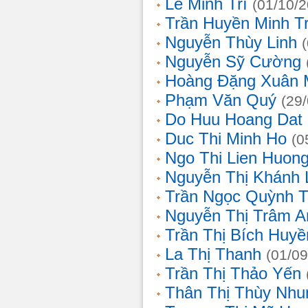
Lê Minh Trí
(01/10/
Trần Huyền Minh T
Nguyễn Thùy Linh
Nguyễn Sỹ Cường
Hoàng Đặng Xuân 
Phạm Văn Quý
(29
Do Huu Hoang Dat
Duc Thi Minh Ho
(0
Ngo Thi Lien Huon
Nguyễn Thị Khánh 
Trần Ngọc Quỳnh T
Nguyễn Thị Trâm A
Trần Thị Bích Huyề
La Thị Thanh
(01/09
Trần Thị Thảo Yến
Thân Thị Thùy Nhu