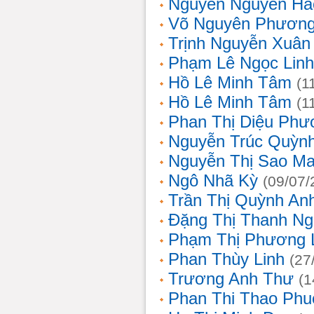
Nguyễn Nguyên Hả
Võ Nguyên Phươn
Trịnh Nguyễn Xuâ
Phạm Lê Ngọc Linh
Hồ Lê Minh Tâm
(1
Hồ Lê Minh Tâm
(1
Phan Thị Diệu Phư
Nguyễn Trúc Quỳn
Nguyễn Thị Sao Ma
Ngô Nhã Kỳ
(09/07/
Trần Thị Quỳnh An
Đặng Thị Thanh Ng
Phạm Thị Phương 
Phan Thùy Linh
(27
Trương Anh Thư
(1
Phan Thi Thao Phu