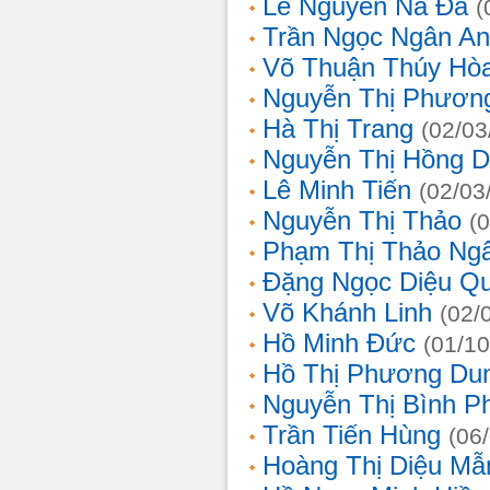
Lê Nguyễn Na Đa
(
Trần Ngọc Ngân A
Võ Thuận Thúy Hò
Nguyễn Thị Phươn
Hà Thị Trang
(02/03
Nguyễn Thị Hồng D
Lê Minh Tiến
(02/03
Nguyễn Thị Thảo
(
Phạm Thị Thảo Ng
Đặng Ngọc Diệu Q
Võ Khánh Linh
(02/
Hồ Minh Đức
(01/10
Hồ Thị Phương Du
Nguyễn Thị Bình 
Trần Tiến Hùng
(06
Hoàng Thị Diệu Mẫ