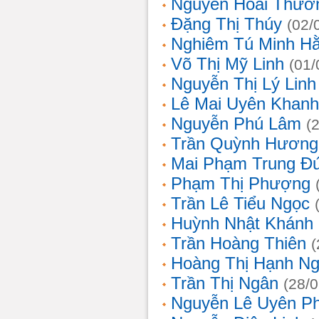
Nguyễn Hoài Thươ
Đặng Thị Thúy
(02/
Nghiêm Tú Minh H
Võ Thị Mỹ Linh
(01/
Nguyễn Thị Lý Linh
Lê Mai Uyên Khanh
Nguyễn Phú Lâm
(
Trần Quỳnh Hương
Mai Phạm Trung Đ
Phạm Thị Phượng
Trần Lê Tiểu Ngọc
Huỳnh Nhật Khánh
Trần Hoàng Thiên
(
Hoàng Thị Hạnh N
Trần Thị Ngân
(28/
Nguyễn Lê Uyên P