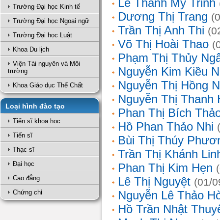
Lê Thanh Mỹ Trinh
Trường Đại học Kinh tế
Dương Thị Trang
(
Trường Đại học Ngoại ngữ
Trần Thị Anh Thi
(0
Trường Đại học Luật
Võ Thị Hoài Thao
(
Khoa Du lịch
Phạm Thị Thủy Ng
Viện Tài nguyên và Môi
Nguyễn Kim Kiều N
trường
Nguyễn Thị Hồng 
Khoa Giáo dục Thể Chất
Nguyễn Thị Thanh 
Loại hình đào tạo
Phan Thị Bích Thả
Tiến sĩ khoa học
Hồ Phan Thảo Nhi
Tiến sĩ
Bùi Thị Thúy Phươ
Thạc sĩ
Trần Thị Khánh Lin
Đại học
Phan Thị Kim Hẹn
Cao đẳng
Lê Thị Nguyệt
(01/0
Chứng chỉ
Nguyễn Lê Thảo H
Hồ Trần Nhật Thuy