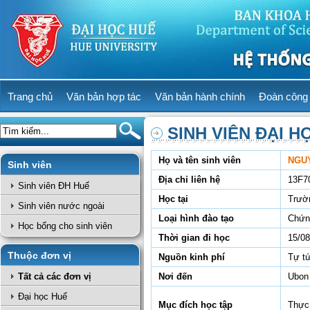
Trang chủ
Văn bản hợp tác
Văn bản hành chính
Đoàn công 
SINH VIÊN ĐẠI H
Họ và tên sinh viên
NGU
Sinh viên
Địa chỉ liên hệ
13F7
Sinh viên ĐH Huế
Học tại
Trườ
Sinh viên nước ngoài
Loại hình đào tạo
Chứn
Học bổng cho sinh viên
Thời gian đi học
15/08
Thuộc đơn vị
Nguồn kinh phí
Tự t
Tất cả các đơn vị
Nơi đến
Ubon 
Đại học Huế
Mục đích học tập
Thực 