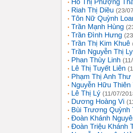
Hồ Thị Phượng Th
Riah Thị Diều
(23/0
Tôn Nữ Quỳnh Loa
Trần Mạnh Hùng
(2
Trần Đình Hưng
(2
Trần Thị Kim Khuê
Trần Nguyễn Thị L
Phan Thùy Linh
(11
Lê Thị Tuyết Liên
(
Phạm Thị Anh Thư
Nguyễn Hữu Thiên
Lê Thị Lý
(11/07/201
Dương Hoàng Vi
(1
Bùi Trương Quỳnh 
Đoàn Khánh Nguyê
Đoàn Triệu Khánh 