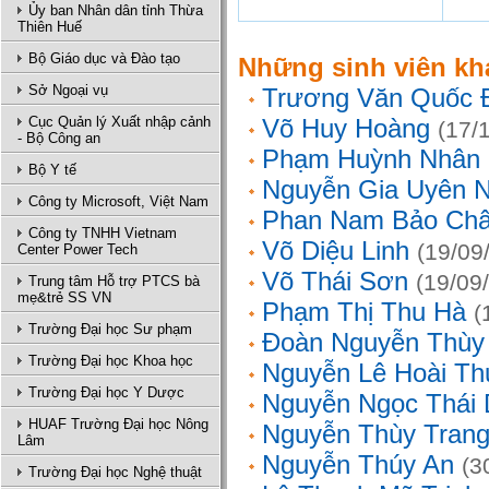
Ủy ban Nhân dân tỉnh Thừa
Thiên Huế
Bộ Giáo dục và Đào tạo
Những sinh viên kh
Sở Ngoại vụ
Trương Văn Quốc 
Cục Quản lý Xuất nhập cảnh
Võ Huy Hoàng
(17/
- Bộ Công an
Phạm Huỳnh Nhân
Bộ Y tế
Nguyễn Gia Uyên N
Công ty Microsoft, Việt Nam
Phan Nam Bảo Ch
Công ty TNHH Vietnam
Võ Diệu Linh
(19/09
Center Power Tech
Võ Thái Sơn
(19/09
Trung tâm Hỗ trợ PTCS bà
mẹ&trẻ SS VN
Phạm Thị Thu Hà
(
Trường Đại học Sư phạm
Đoàn Nguyễn Thùy
Trường Đại học Khoa học
Nguyễn Lê Hoài Th
Trường Đại học Y Dược
Nguyễn Ngọc Thái
HUAF Trường Đại học Nông
Nguyễn Thùy Tran
Lâm
Nguyễn Thúy An
(3
Trường Đại học Nghệ thuật