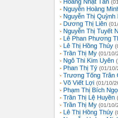
Hoàng Nhật Tân
(0
Nguyễn Hoàng Min
Nguyễn Thị Quỳnh 
Dương Thị Liên
(01
Nguyễn Thị Tuyết 
Lê Phan Phương T
Lê Thị Hồng Thúy
(
Trần Thị My
(01/10/
Ngô Thi Kim Uyên
Phan Thị Tý
(01/10/
Trương Tống Trân
Võ Viết Lợi
(01/10/2
Phạm Thị Bích Ngọ
Trần Thị Lệ Huyền
Trần Thị My
(01/10/
Lê Thị Hồng Thúy
(