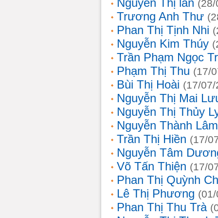
Nguyễn Thị lan
(28/
Trương Anh Thư
(2
Phan Thị Tịnh Nhi
(
Nguyễn Kim Thúy
(
Trần Phạm Ngọc T
Phạm Thị Thu
(17/0
Bùi Thị Hoài
(17/07/
Nguyễn Thị Mai Lư
Nguyễn Thị Thủy L
Nguyễn Thành Lâm
Trần Thị Hiền
(17/0
Nguyễn Tâm Dươn
Võ Tấn Thiện
(17/0
Phan Thị Quỳnh Ch
Lê Thị Phương
(01/
Phan Thị Thu Trà
(