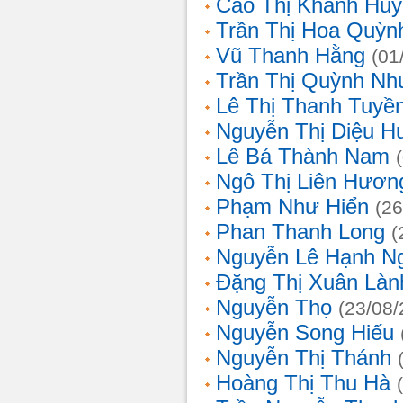
Cao Thị Khánh Hu
Trần Thị Hoa Quỳn
Vũ Thanh Hằng
(01
Trần Thị Quỳnh Nh
Lê Thị Thanh Tuyề
Nguyễn Thị Diệu H
Lê Bá Thành Nam
Ngô Thị Liên Hươn
Phạm Như Hiển
(26
Phan Thanh Long
(
Nguyễn Lê Hạnh N
Đặng Thị Xuân Làn
Nguyễn Thọ
(23/08/
Nguyễn Song Hiếu
Nguyễn Thị Thánh
Hoàng Thị Thu Hà