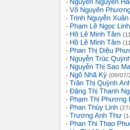
Nguyễn Nguyên Hả
Võ Nguyên Phươn
Trịnh Nguyễn Xuâ
Phạm Lê Ngọc Linh
Hồ Lê Minh Tâm
(1
Hồ Lê Minh Tâm
(1
Phan Thị Diệu Phư
Nguyễn Trúc Quỳn
Nguyễn Thị Sao Ma
Ngô Nhã Kỳ
(09/07/
Trần Thị Quỳnh An
Đặng Thị Thanh Ng
Phạm Thị Phương 
Phan Thùy Linh
(27
Trương Anh Thư
(1
Phan Thi Thao Phu