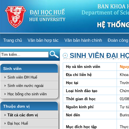
Trang chủ
Văn bản hợp tác
Văn bản hành chính
Đoàn công 
SINH VIÊN ĐẠI H
Họ và tên sinh viên
Nguy
Sinh viên
Địa chỉ liên hệ
Khoa 
Sinh viên ĐH Huế
Học tại
Trườ
Sinh viên nước ngoài
Loại hình đào tạo
Chứn
Học bổng cho sinh viên
Thời gian đi học
01/08
Thuộc đơn vị
Nguồn kinh phí
Tự t
Tất cả các đơn vị
Nơi đến
Burir
Đại học Huế
Mục đích học tập
Thực 