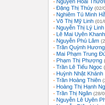
Nguyễn Hoài Thươ
Đặng Thị Thúy
(02/
Nghiêm Tú Minh H
Võ Thị Mỹ Linh
(01/
Nguyễn Thị Lý Linh
Lê Mai Uyên Khanh
Nguyễn Phú Lâm
(
Trần Quỳnh Hương
Mai Phạm Trung Đ
Phạm Thị Phượng
Trần Lê Tiểu Ngọc
Huỳnh Nhật Khánh
Trần Hoàng Thiên
(
Hoàng Thị Hạnh N
Trần Thị Ngân
(28/
Nguyễn Lê Uyên P