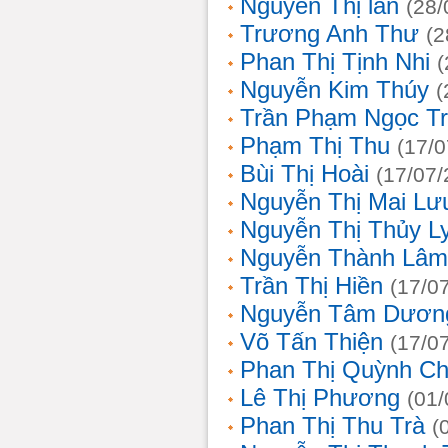
Nguyễn Thị lan
(28/
Trương Anh Thư
(2
Phan Thị Tịnh Nhi
(
Nguyễn Kim Thúy
(
Trần Phạm Ngọc T
Phạm Thị Thu
(17/0
Bùi Thị Hoài
(17/07/
Nguyễn Thị Mai Lư
Nguyễn Thị Thủy L
Nguyễn Thành Lâm
Trần Thị Hiền
(17/0
Nguyễn Tâm Dươn
Võ Tấn Thiện
(17/0
Phan Thị Quỳnh Ch
Lê Thị Phương
(01/
Phan Thị Thu Trà
(