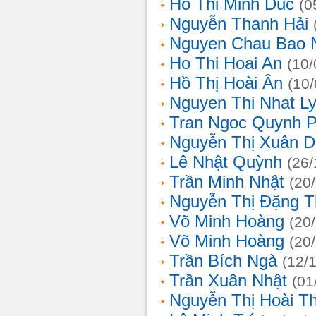
Ho Thi Minh Duc
(0
Nguyễn Thanh Hải
Nguyen Chau Bao 
Ho Thi Hoai An
(10/
Hồ Thị Hoài Ân
(10
Nguyen Thi Nhat L
Tran Ngoc Quynh 
Nguyễn Thị Xuân 
Lê Nhật Quỳnh
(26/
Trần Minh Nhật
(20
Nguyễn Thị Đặng 
Võ Minh Hoàng
(20
Võ Minh Hoàng
(20
Trần Bích Ngà
(12/
Trần Xuân Nhật
(01
Nguyễn Thị Hoài T