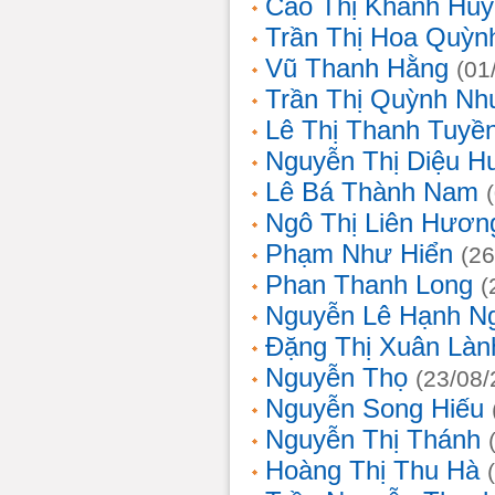
Cao Thị Khánh Hu
Trần Thị Hoa Quỳn
Vũ Thanh Hằng
(01
Trần Thị Quỳnh Nh
Lê Thị Thanh Tuyề
Nguyễn Thị Diệu H
Lê Bá Thành Nam
Ngô Thị Liên Hươn
Phạm Như Hiển
(26
Phan Thanh Long
(
Nguyễn Lê Hạnh N
Đặng Thị Xuân Làn
Nguyễn Thọ
(23/08/
Nguyễn Song Hiếu
Nguyễn Thị Thánh
Hoàng Thị Thu Hà