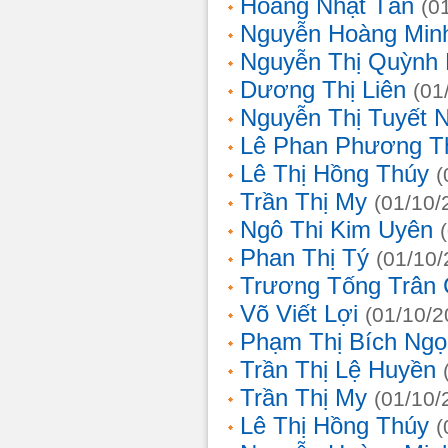
Hoàng Nhật Tân
(0
Nguyễn Hoàng Min
Nguyễn Thị Quỳnh 
Dương Thị Liên
(01
Nguyễn Thị Tuyết 
Lê Phan Phương T
Lê Thị Hồng Thúy
(
Trần Thị My
(01/10/
Ngô Thi Kim Uyên
Phan Thị Tý
(01/10/
Trương Tống Trân
Võ Viết Lợi
(01/10/2
Phạm Thị Bích Ngọ
Trần Thị Lệ Huyền
Trần Thị My
(01/10/
Lê Thị Hồng Thúy
(