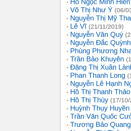
Hồ Ngọc Minh Hiền
Võ Thị Như Ý
(06/0
Nguyễn Thị Mỹ Th
Lê Vĩ
(21/11/2019)
Nguyễn Văn Quý
(
Nguyễn Đắc Quỳnh
Phùng Phương Nh
Trần Bảo Khuyên
(
Đặng Thị Xuân Làn
Phan Thanh Long
(
Nguyễn Lê Hạnh N
Hồ Thị Thanh Thảo
Hồ Thị Thùy
(17/10
Huỳnh Thụy Huyền
Trần Văn Quốc Cư
Trương Bảo Quang