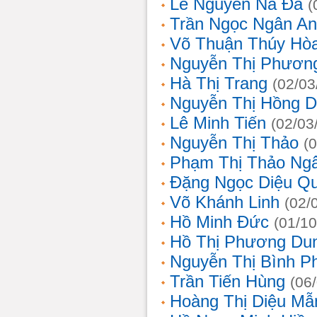
Lê Nguyễn Na Đa
(
Trần Ngọc Ngân A
Võ Thuận Thúy Hò
Nguyễn Thị Phươn
Hà Thị Trang
(02/03
Nguyễn Thị Hồng D
Lê Minh Tiến
(02/03
Nguyễn Thị Thảo
(
Phạm Thị Thảo Ng
Đặng Ngọc Diệu Q
Võ Khánh Linh
(02/
Hồ Minh Đức
(01/10
Hồ Thị Phương Du
Nguyễn Thị Bình 
Trần Tiến Hùng
(06
Hoàng Thị Diệu Mẫ