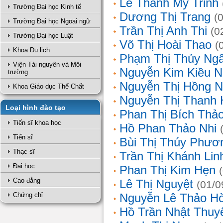
Lê Thanh Mỹ Trinh
Trường Đại học Kinh tế
Dương Thị Trang
(
Trường Đại học Ngoại ngữ
Trần Thị Anh Thi
(0
Trường Đại học Luật
Võ Thị Hoài Thao
(
Khoa Du lịch
Phạm Thị Thủy Ng
Viện Tài nguyên và Môi
Nguyễn Kim Kiều N
trường
Nguyễn Thị Hồng 
Khoa Giáo dục Thể Chất
Nguyễn Thị Thanh 
Loại hình đào tạo
Phan Thị Bích Thả
Tiến sĩ khoa học
Hồ Phan Thảo Nhi
Tiến sĩ
Bùi Thị Thúy Phươ
Thạc sĩ
Trần Thị Khánh Lin
Đại học
Phan Thị Kim Hẹn
Cao đẳng
Lê Thị Nguyệt
(01/0
Chứng chỉ
Nguyễn Lê Thảo H
Hồ Trần Nhật Thuy