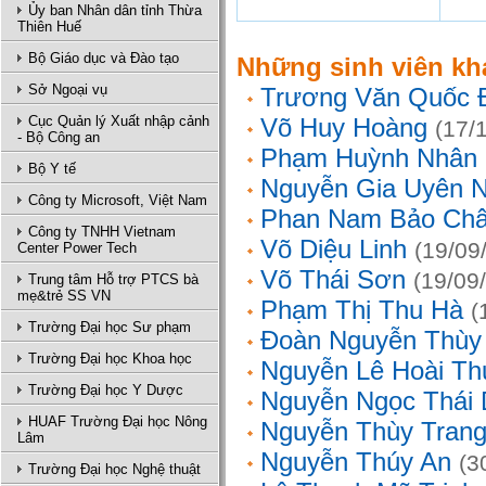
Ủy ban Nhân dân tỉnh Thừa
Thiên Huế
Bộ Giáo dục và Đào tạo
Những sinh viên kh
Sở Ngoại vụ
Trương Văn Quốc 
Cục Quản lý Xuất nhập cảnh
Võ Huy Hoàng
(17/
- Bộ Công an
Phạm Huỳnh Nhân
Bộ Y tế
Nguyễn Gia Uyên N
Công ty Microsoft, Việt Nam
Phan Nam Bảo Ch
Công ty TNHH Vietnam
Võ Diệu Linh
(19/09
Center Power Tech
Võ Thái Sơn
(19/09
Trung tâm Hỗ trợ PTCS bà
mẹ&trẻ SS VN
Phạm Thị Thu Hà
(
Trường Đại học Sư phạm
Đoàn Nguyễn Thùy
Trường Đại học Khoa học
Nguyễn Lê Hoài Th
Trường Đại học Y Dược
Nguyễn Ngọc Thái
HUAF Trường Đại học Nông
Nguyễn Thùy Tran
Lâm
Nguyễn Thúy An
(3
Trường Đại học Nghệ thuật