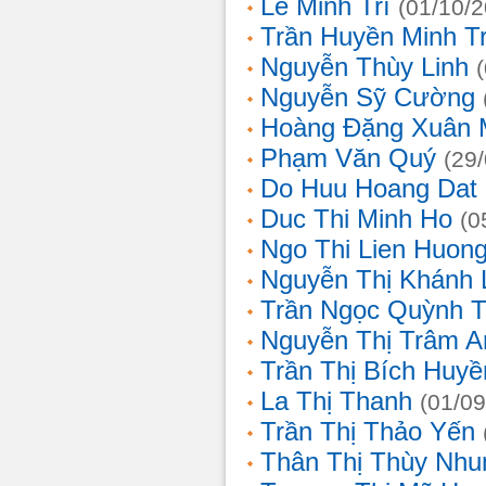
Lê Minh Trí
(01/10/
Trần Huyền Minh T
Nguyễn Thùy Linh
Nguyễn Sỹ Cường
Hoàng Đặng Xuân 
Phạm Văn Quý
(29
Do Huu Hoang Dat
Duc Thi Minh Ho
(0
Ngo Thi Lien Huon
Nguyễn Thị Khánh 
Trần Ngọc Quỳnh T
Nguyễn Thị Trâm A
Trần Thị Bích Huyề
La Thị Thanh
(01/09
Trần Thị Thảo Yến
Thân Thị Thùy Nhu