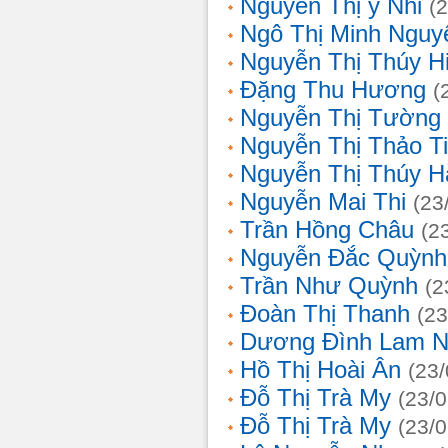
Nguyễn Thị ý Nhi
(
Ngô Thị Minh Nguy
Nguyễn Thị Thúy H
Đặng Thu Hương
(
Nguyễn Thị Tường
Nguyễn Thị Thảo T
Nguyễn Thị Thúy H
Nguyễn Mai Thi
(23
Trần Hồng Châu
(2
Nguyễn Đắc Quỳnh
Trần Như Quỳnh
(2
Đoàn Thị Thanh
(23
Dương Đình Lam N
Hồ Thị Hoài Ân
(23
Đỗ Thị Trà My
(23/
Đỗ Thị Trà My
(23/