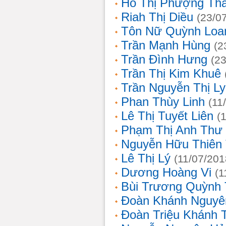
Hồ Thị Phượng Th
Riah Thị Diều
(23/0
Tôn Nữ Quỳnh Loa
Trần Mạnh Hùng
(2
Trần Đình Hưng
(2
Trần Thị Kim Khuê
Trần Nguyễn Thị L
Phan Thùy Linh
(11
Lê Thị Tuyết Liên
(
Phạm Thị Anh Thư
Nguyễn Hữu Thiên
Lê Thị Lý
(11/07/201
Dương Hoàng Vi
(1
Bùi Trương Quỳnh 
Đoàn Khánh Nguyê
Đoàn Triệu Khánh 