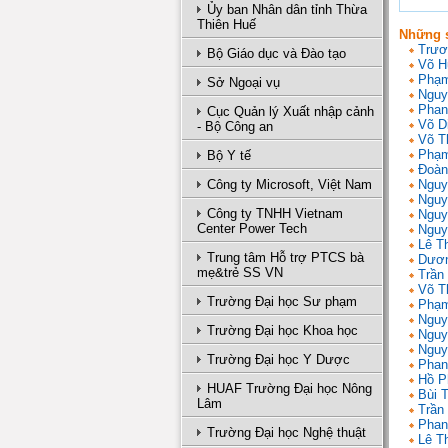
Ủy ban Nhân dân tỉnh Thừa
Thiên Huế
Những s
Trươ
Bộ Giáo dục và Đào tạo
Võ H
Phạm
Sở Ngoại vụ
Nguy
Phan
Cục Quản lý Xuất nhập cảnh
Võ D
- Bộ Công an
Võ T
Phạm
Bộ Y tế
Đoàn
Công ty Microsoft, Việt Nam
Nguy
Nguy
Công ty TNHH Vietnam
Nguy
Center Power Tech
Nguy
Lê T
Trung tâm Hỗ trợ PTCS bà
Dươn
mẹ&trẻ SS VN
Trần 
Võ T
Trường Đại học Sư phạm
Phạm
Nguy
Trường Đại học Khoa học
Nguy
Nguy
Trường Đại học Y Dược
Phan
Hồ P
HUAF Trường Đại học Nông
Bùi 
Lâm
Trần
Phan
Trường Đại học Nghệ thuật
Lê T