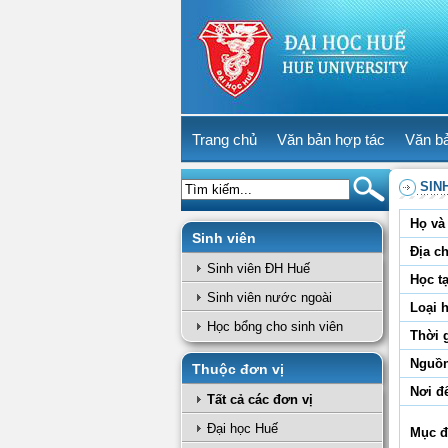
Trang chủ
Văn bản hợp tác
Văn b
SIN
Họ và 
Sinh viên
Địa ch
Sinh viên ĐH Huế
Học tạ
Sinh viên nước ngoài
Loại 
Học bổng cho sinh viên
Thời 
Nguồn
Thuộc đơn vị
Nơi đ
Tất cả các đơn vị
Đại học Huế
Mục đ