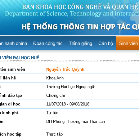
ản hành chính
Đoàn công tác
Thỉnh giảng
Cán bộ
Sinh viên
H VIÊN ĐẠI HỌC HUẾ
tên sinh viên
Nguyễn Trúc Quỳnh
ỉ liên hệ
Khoa Anh
i
Trường Đại học Ngoại ngữ
hình đào tạo
Chứng chỉ
gian đi học
11/07/2018 - 09/08/2018
 kinh phí
Tự túc
ến
ĐH Phòng Thương mại Thái Lan
ích học tập
Thực tập