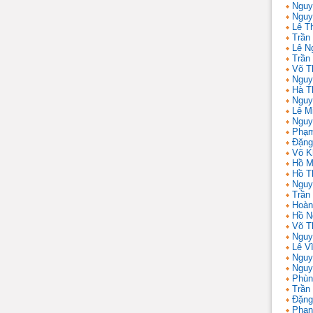
Nguy
Nguy
Lê T
Trần 
Lê N
Trần
Võ T
Nguy
Hà T
Nguy
Lê M
Nguy
Phạm
Đặng
Võ K
Hồ M
Hồ T
Nguy
Trần
Hoàn
Hồ N
Võ T
Nguy
Lê V
Nguy
Nguy
Phùn
Trần
Đặng
Phan