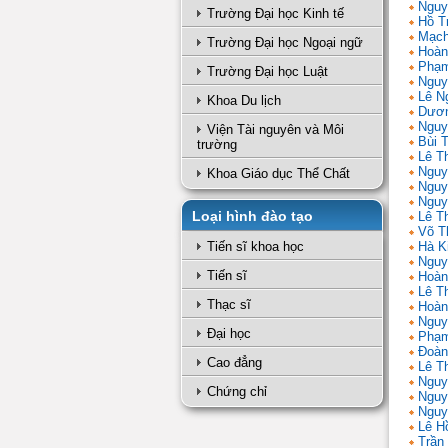
Nguy
Trường Đại học Kinh tế
Hồ T
Mạch
Trường Đại học Ngoại ngữ
Hoàn
Phạm
Trường Đại học Luật
Nguy
Lê N
Khoa Du lịch
Dươn
Nguy
Viện Tài nguyên và Môi
Bùi 
trường
Lê T
Nguy
Khoa Giáo dục Thể Chất
Nguy
Nguy
Loại hình đào tạo
Lê Th
Võ T
Tiến sĩ khoa học
Hà K
Nguy
Tiến sĩ
Hoàn
Lê T
Thạc sĩ
Hoàn
Nguy
Đại học
Phạm
Đoàn
Cao đẳng
Lê Th
Nguy
Chứng chỉ
Nguy
Nguy
Lê H
Trần