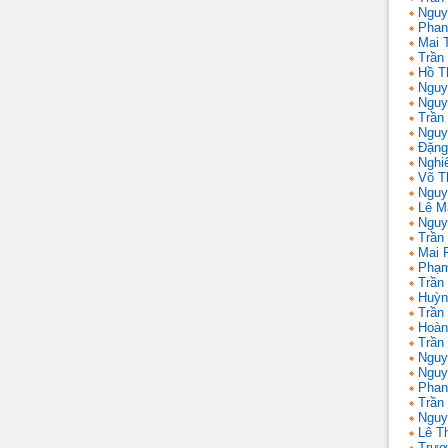
Nguy
Phan
Mai 
Trần
Hồ T
Nguy
Nguy
Trần
Nguy
Đặng
Nghi
Võ T
Nguy
Lê M
Nguy
Trần
Mai 
Phạm
Trần
Huỳn
Trần
Hoàn
Trần
Nguy
Nguy
Phan
Trần
Nguy
Lê T
Trươ