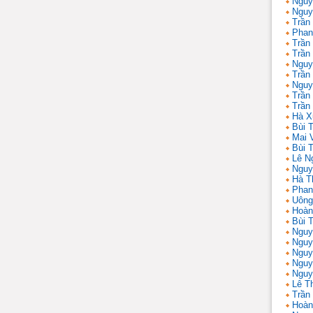
Nguy
Nguy
Trần
Phan
Trần
Trần
Nguy
Trần
Nguy
Trần 
Trần
Hà X
Bùi T
Mai 
Bùi T
Lê N
Nguy
Hà T
Phan
Uông
Hoàn
Bùi 
Nguy
Nguy
Nguy
Nguy
Nguy
Lê T
Trần
Hoàn