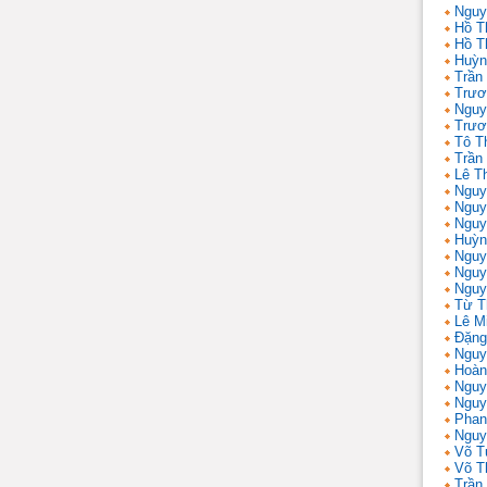
Nguy
Hồ T
Hồ T
Huỳn
Trần
Trươ
Nguy
Trươ
Tô T
Trần
Lê T
Nguy
Nguy
Nguy
Huỳn
Nguy
Nguy
Nguy
Từ T
Lê M
Đặng
Nguy
Hoàn
Nguy
Nguy
Phan
Nguy
Võ T
Võ T
Trần 