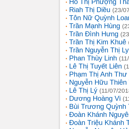
Hồ Thị Phượng Th
Riah Thị Diều
(23/0
Tôn Nữ Quỳnh Loa
Trần Mạnh Hùng
(2
Trần Đình Hưng
(2
Trần Thị Kim Khuê
Trần Nguyễn Thị L
Phan Thùy Linh
(11
Lê Thị Tuyết Liên
(
Phạm Thị Anh Thư
Nguyễn Hữu Thiên
Lê Thị Lý
(11/07/201
Dương Hoàng Vi
(1
Bùi Trương Quỳnh 
Đoàn Khánh Nguyê
Đoàn Triệu Khánh 