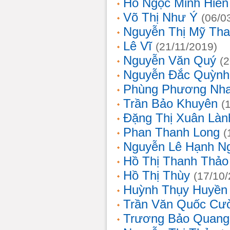
Hồ Ngọc Minh Hiền
Võ Thị Như Ý
(06/0
Nguyễn Thị Mỹ Th
Lê Vĩ
(21/11/2019)
Nguyễn Văn Quý
(
Nguyễn Đắc Quỳnh
Phùng Phương Nh
Trần Bảo Khuyên
(
Đặng Thị Xuân Làn
Phan Thanh Long
(
Nguyễn Lê Hạnh N
Hồ Thị Thanh Thảo
Hồ Thị Thùy
(17/10
Huỳnh Thụy Huyền
Trần Văn Quốc Cư
Trương Bảo Quang