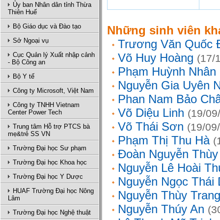
Ủy ban Nhân dân tỉnh Thừa
Thiên Huế
Bộ Giáo dục và Đào tạo
Những sinh viên kh
Sở Ngoại vụ
Trương Văn Quốc 
Cục Quản lý Xuất nhập cảnh
Võ Huy Hoàng
(17/
- Bộ Công an
Phạm Huỳnh Nhân
Bộ Y tế
Nguyễn Gia Uyên N
Công ty Microsoft, Việt Nam
Phan Nam Bảo Ch
Công ty TNHH Vietnam
Võ Diệu Linh
(19/09
Center Power Tech
Võ Thái Sơn
(19/09
Trung tâm Hỗ trợ PTCS bà
mẹ&trẻ SS VN
Phạm Thị Thu Hà
(
Trường Đại học Sư phạm
Đoàn Nguyễn Thùy
Trường Đại học Khoa học
Nguyễn Lê Hoài Th
Trường Đại học Y Dược
Nguyễn Ngọc Thái
HUAF Trường Đại học Nông
Nguyễn Thùy Tran
Lâm
Nguyễn Thúy An
(3
Trường Đại học Nghệ thuật