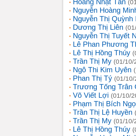
Hoàng Nhật Tân
(0
Nguyễn Hoàng Min
Nguyễn Thị Quỳnh 
Dương Thị Liên
(01
Nguyễn Thị Tuyết 
Lê Phan Phương T
Lê Thị Hồng Thúy
(
Trần Thị My
(01/10/
Ngô Thi Kim Uyên
Phan Thị Tý
(01/10/
Trương Tống Trân
Võ Viết Lợi
(01/10/2
Phạm Thị Bích Ngọ
Trần Thị Lệ Huyền
Trần Thị My
(01/10/
Lê Thị Hồng Thúy
(