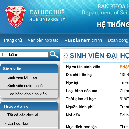
Trang chủ
Văn bản hợp tác
Văn bản hành chính
Đoàn công 
SINH VIÊN ĐẠI H
Họ và tên sinh viên
PHẠM
Sinh viên
Địa chỉ liên hệ
13F7
Sinh viên ĐH Huế
Học tại
Trườ
Sinh viên nước ngoài
Loại hình đào tạo
Chứn
Học bổng cho sinh viên
Thời gian đi học
31/07
Thuộc đơn vị
Nguồn kinh phí
Tự t
Tất cả các đơn vị
Nơi đến
Đại 
Đại học Huế
Mục đích học tập
Thực 