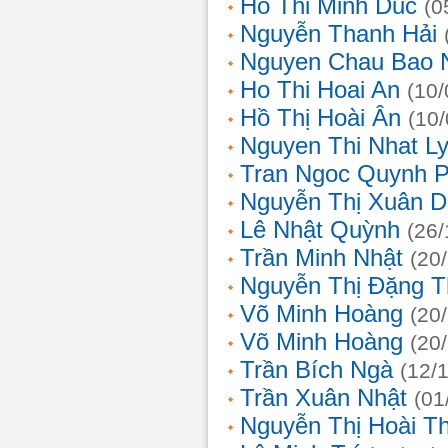
Ho Thi Minh Duc
(0
Nguyễn Thanh Hải
Nguyen Chau Bao 
Ho Thi Hoai An
(10/
Hồ Thị Hoài Ân
(10
Nguyen Thi Nhat L
Tran Ngoc Quynh 
Nguyễn Thị Xuân 
Lê Nhật Quỳnh
(26/
Trần Minh Nhật
(20
Nguyễn Thị Đặng 
Võ Minh Hoàng
(20
Võ Minh Hoàng
(20
Trần Bích Ngà
(12/
Trần Xuân Nhật
(01
Nguyễn Thị Hoài T