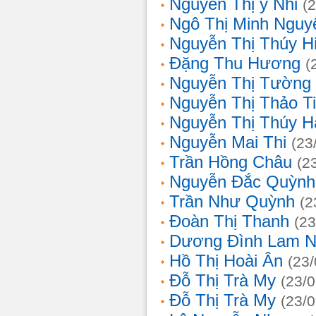
Nguyễn Thị ý Nhi
(
Ngô Thị Minh Nguy
Nguyễn Thị Thúy H
Đặng Thu Hương
(
Nguyễn Thị Tường
Nguyễn Thị Thảo T
Nguyễn Thị Thúy H
Nguyễn Mai Thi
(23
Trần Hồng Châu
(2
Nguyễn Đắc Quỳnh
Trần Như Quỳnh
(2
Đoàn Thị Thanh
(23
Dương Đình Lam N
Hồ Thị Hoài Ân
(23
Đỗ Thị Trà My
(23/
Đỗ Thị Trà My
(23/