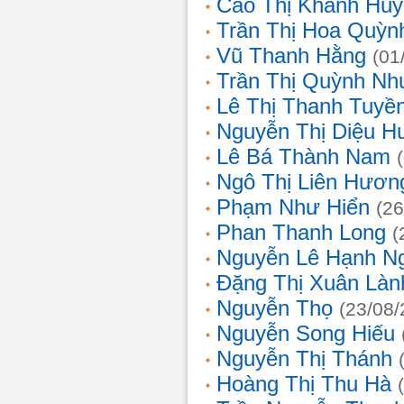
Cao Thị Khánh Hu
Trần Thị Hoa Quỳn
Vũ Thanh Hằng
(01
Trần Thị Quỳnh Nh
Lê Thị Thanh Tuyề
Nguyễn Thị Diệu H
Lê Bá Thành Nam
Ngô Thị Liên Hươn
Phạm Như Hiển
(26
Phan Thanh Long
(
Nguyễn Lê Hạnh N
Đặng Thị Xuân Làn
Nguyễn Thọ
(23/08/
Nguyễn Song Hiếu
Nguyễn Thị Thánh
Hoàng Thị Thu Hà