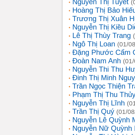
Nguyễn Thị Tuyết
(
Hoàng Thị Bảo Hiế
Trương Thị Xuân 
Nguyễn Thị Kiều D
Lê Thị Thùy Trang
Ngô Thị Loan
(01/0
Đặng Phước Cẩm 
Đoàn Nam Anh
(01
Nguyễn Thi Thu Hu
Đinh Thị Minh Nguy
Trần Ngọc Thiện T
Phạm Thị Thu Thủ
Nguyễn Thị Lĩnh
(0
Trần Thị Quý
(01/08
Nguyễn Lê Quỳnh 
Nguyễn Nữ Quỳnh