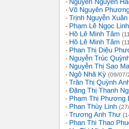
Nguyễn Nguyên Hả
Võ Nguyên Phươn
Trịnh Nguyễn Xuâ
Phạm Lê Ngọc Linh
Hồ Lê Minh Tâm
(1
Hồ Lê Minh Tâm
(1
Phan Thị Diệu Phư
Nguyễn Trúc Quỳn
Nguyễn Thị Sao Ma
Ngô Nhã Kỳ
(09/07/
Trần Thị Quỳnh An
Đặng Thị Thanh Ng
Phạm Thị Phương 
Phan Thùy Linh
(27
Trương Anh Thư
(1
Phan Thi Thao Phu