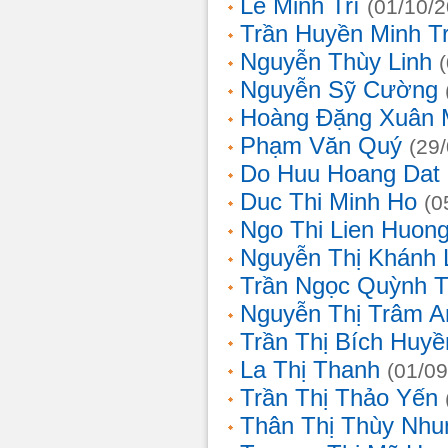
Lê Minh Trí
(01/10/
Trần Huyền Minh T
Nguyễn Thùy Linh
Nguyễn Sỹ Cường
Hoàng Đặng Xuân 
Phạm Văn Quý
(29
Do Huu Hoang Dat
Duc Thi Minh Ho
(0
Ngo Thi Lien Huon
Nguyễn Thị Khánh 
Trần Ngọc Quỳnh T
Nguyễn Thị Trâm A
Trần Thị Bích Huyề
La Thị Thanh
(01/09
Trần Thị Thảo Yến
Thân Thị Thùy Nhu