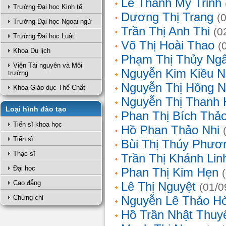
Lê Thanh Mỹ Trinh
Trường Đại học Kinh tế
Dương Thị Trang
(
Trường Đại học Ngoại ngữ
Trần Thị Anh Thi
(0
Trường Đại học Luật
Võ Thị Hoài Thao
(
Khoa Du lịch
Phạm Thị Thủy Ng
Viện Tài nguyên và Môi
Nguyễn Kim Kiều N
trường
Nguyễn Thị Hồng 
Khoa Giáo dục Thể Chất
Nguyễn Thị Thanh 
Loại hình đào tạo
Phan Thị Bích Thả
Tiến sĩ khoa học
Hồ Phan Thảo Nhi
Tiến sĩ
Bùi Thị Thúy Phươ
Thạc sĩ
Trần Thị Khánh Lin
Đại học
Phan Thị Kim Hẹn
Cao đẳng
Lê Thị Nguyệt
(01/0
Chứng chỉ
Nguyễn Lê Thảo H
Hồ Trần Nhật Thuy