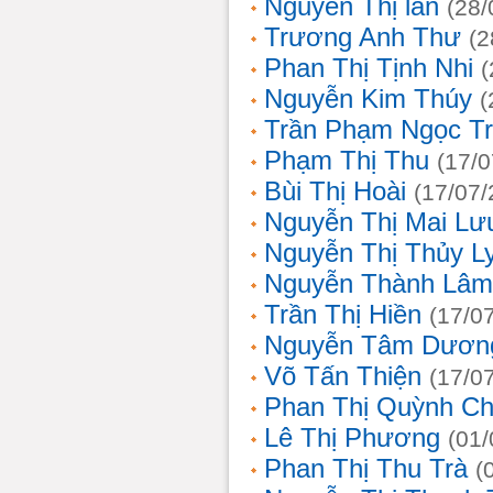
Nguyễn Thị lan
(28/
Trương Anh Thư
(2
Phan Thị Tịnh Nhi
(
Nguyễn Kim Thúy
(
Trần Phạm Ngọc T
Phạm Thị Thu
(17/0
Bùi Thị Hoài
(17/07/
Nguyễn Thị Mai Lư
Nguyễn Thị Thủy L
Nguyễn Thành Lâm
Trần Thị Hiền
(17/0
Nguyễn Tâm Dươn
Võ Tấn Thiện
(17/0
Phan Thị Quỳnh Ch
Lê Thị Phương
(01/
Phan Thị Thu Trà
(