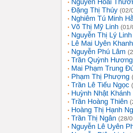
Nguyễn Hoài Thươ
Đặng Thị Thúy
(02/
Nghiêm Tú Minh H
Võ Thị Mỹ Linh
(01/
Nguyễn Thị Lý Linh
Lê Mai Uyên Khanh
Nguyễn Phú Lâm
(
Trần Quỳnh Hương
Mai Phạm Trung Đ
Phạm Thị Phượng
Trần Lê Tiểu Ngọc
Huỳnh Nhật Khánh
Trần Hoàng Thiên
(
Hoàng Thị Hạnh N
Trần Thị Ngân
(28/
Nguyễn Lê Uyên P