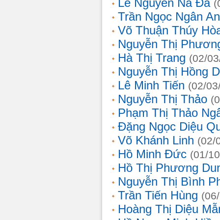
Lê Nguyễn Na Đa
(
Trần Ngọc Ngân A
Võ Thuận Thúy Hò
Nguyễn Thị Phươn
Hà Thị Trang
(02/03
Nguyễn Thị Hồng D
Lê Minh Tiến
(02/03
Nguyễn Thị Thảo
(
Phạm Thị Thảo Ng
Đặng Ngọc Diệu Q
Võ Khánh Linh
(02/
Hồ Minh Đức
(01/10
Hồ Thị Phương Du
Nguyễn Thị Bình 
Trần Tiến Hùng
(06
Hoàng Thị Diệu Mẫ