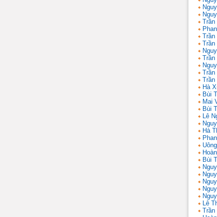
Nguy
Nguy
Trần
Phan
Trần
Trần
Nguy
Trần
Nguy
Trần 
Trần
Hà X
Bùi T
Mai 
Bùi T
Lê N
Nguy
Hà T
Phan
Uông
Hoàn
Bùi 
Nguy
Nguy
Nguy
Nguy
Nguy
Lê T
Trần