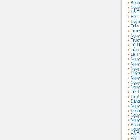
Phan
Nguy
Hồ T
Hồ T
Huỳn
Trần
Trươ
Nguy
Trươ
Tô T
Trần
Lê T
Nguy
Nguy
Nguy
Huỳn
Nguy
Nguy
Nguy
Từ T
Lê M
Đặng
Nguy
Hoàn
Nguy
Nguy
Phan
Nguy
Võ T
Võ T