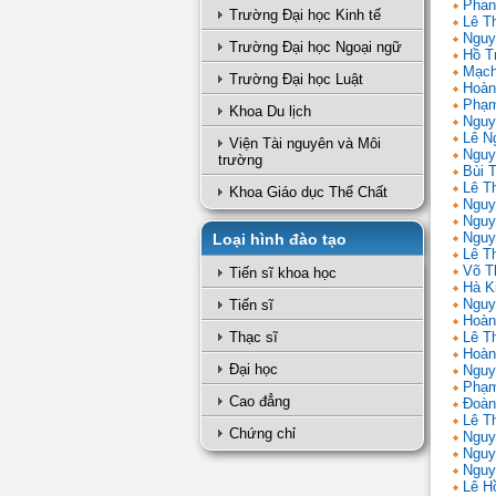
Phan
Trường Đại học Kinh tế
Lê T
Nguy
Trường Đại học Ngoại ngữ
Hồ T
Mạch
Trường Đại học Luật
Hoàn
Phạm
Khoa Du lịch
Nguy
Lê N
Viện Tài nguyên và Môi
Nguy
trường
Bùi 
Lê T
Khoa Giáo dục Thể Chất
Nguy
Nguy
Nguy
Loại hình đào tạo
Lê Th
Võ T
Tiến sĩ khoa học
Hà K
Nguy
Tiến sĩ
Hoàn
Thạc sĩ
Lê T
Hoàn
Đại học
Nguy
Phạm
Cao đẳng
Đoàn
Lê Th
Chứng chỉ
Nguy
Nguy
Nguy
Lê H