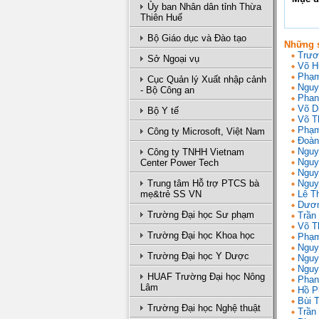
Ủy ban Nhân dân tỉnh Thừa
Thiên Huế
Bộ Giáo dục và Đào tạo
Những s
Trươ
Sở Ngoại vụ
Võ H
Phạm
Cục Quản lý Xuất nhập cảnh
Nguy
- Bộ Công an
Phan
Võ D
Bộ Y tế
Võ T
Phạm
Công ty Microsoft, Việt Nam
Đoàn
Nguy
Công ty TNHH Vietnam
Nguy
Center Power Tech
Nguy
Trung tâm Hỗ trợ PTCS bà
Nguy
mẹ&trẻ SS VN
Lê T
Dươn
Trường Đại học Sư phạm
Trần 
Võ T
Trường Đại học Khoa học
Phạm
Nguy
Trường Đại học Y Dược
Nguy
Nguy
HUAF Trường Đại học Nông
Phan
Lâm
Hồ P
Bùi 
Trường Đại học Nghệ thuật
Trần