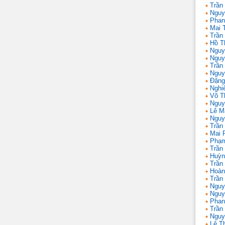
Trần 
Nguy
Phan
Mai 
Trần
Hồ T
Nguy
Nguy
Trần
Nguy
Đặng
Nghi
Võ T
Nguy
Lê M
Nguy
Trần
Mai 
Phạm
Trần
Huỳn
Trần
Hoàn
Trần
Nguy
Nguy
Phan
Trần
Nguy
Lê T