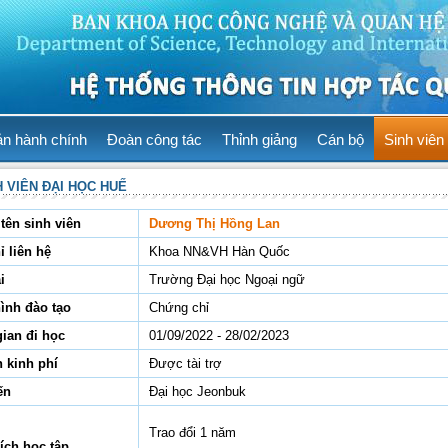
ản hành chính
Đoàn công tác
Thỉnh giảng
Cán bộ
Sinh viên
H VIÊN ĐẠI HỌC HUẾ
tên sinh viên
Dương Thị Hồng Lan
ỉ liên hệ
Khoa NN&VH Hàn Quốc
i
Trường Đại học Ngoại ngữ
hình đào tạo
Chứng chỉ
gian đi học
01/09/2022 - 28/02/2023
 kinh phí
Được tài trợ
ến
Đại học Jeonbuk
Trao đổi 1 năm
ích học tập