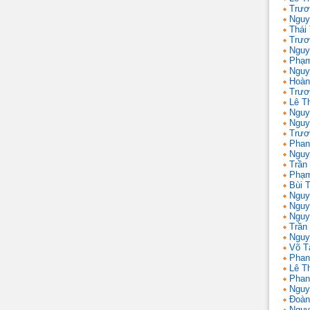
Trươ
Nguy
Thái
Trươ
Nguy
Phạm
Nguy
Hoàn
Trươ
Lê T
Nguy
Nguy
Trươ
Phan
Nguy
Trần
Phạm
Bùi T
Nguy
Nguy
Nguy
Trần 
Nguy
Võ T
Phan
Lê T
Phan
Nguy
Đoàn
Nguy