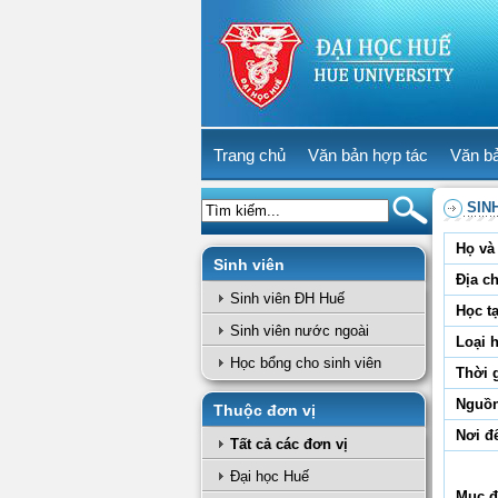
Trang chủ
Văn bản hợp tác
Văn b
SIN
Họ và 
Sinh viên
Địa ch
Sinh viên ĐH Huế
Học tạ
Sinh viên nước ngoài
Loại 
Học bổng cho sinh viên
Thời 
Nguồn
Thuộc đơn vị
Nơi đ
Tất cả các đơn vị
Đại học Huế
Mục đ