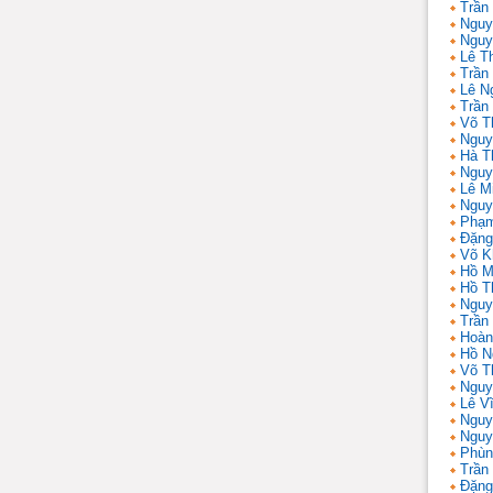
Trần
Nguy
Nguy
Lê T
Trần 
Lê N
Trần
Võ T
Nguy
Hà T
Nguy
Lê M
Nguy
Phạm
Đặng
Võ K
Hồ M
Hồ T
Nguy
Trần
Hoàn
Hồ N
Võ T
Nguy
Lê V
Nguy
Nguy
Phùn
Trần
Đặng