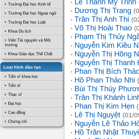
Lê Thanh Mỹ Trinh
Trường Đại học Kinh tế
Dương Thị Trang
(
Trường Đại học Ngoại ngữ
Trần Thị Anh Thi
(0
Trường Đại học Luật
Võ Thị Hoài Thao
(
Khoa Du lịch
Phạm Thị Thủy Ng
Viện Tài nguyên và Môi
Nguyễn Kim Kiều N
trường
Nguyễn Thị Hồng 
Khoa Giáo dục Thể Chất
Nguyễn Thị Thanh 
Loại hình đào tạo
Phan Thị Bích Thả
Tiến sĩ khoa học
Hồ Phan Thảo Nhi
Tiến sĩ
Bùi Thị Thúy Phươ
Thạc sĩ
Trần Thị Khánh Lin
Đại học
Phan Thị Kim Hẹn
Cao đẳng
Lê Thị Nguyệt
(01/0
Chứng chỉ
Nguyễn Lê Thảo H
Hồ Trần Nhật Thuy