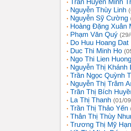
Trần Huyền Minh T
Nguyễn Thùy Linh
Nguyễn Sỹ Cường
Hoàng Đặng Xuân 
Phạm Văn Quý
(29
Do Huu Hoang Dat
Duc Thi Minh Ho
(0
Ngo Thi Lien Huon
Nguyễn Thị Khánh 
Trần Ngọc Quỳnh T
Nguyễn Thị Trâm A
Trần Thị Bích Huyề
La Thị Thanh
(01/09
Trần Thị Thảo Yến
Thân Thị Thùy Nhu
Trương Thị Mỹ Hạ