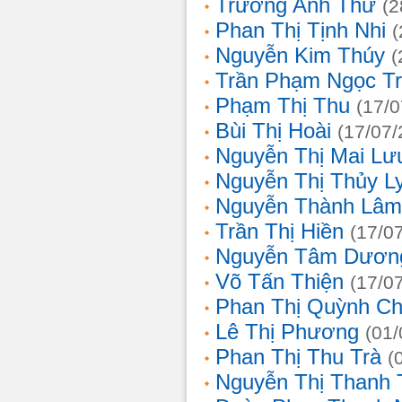
Trương Anh Thư
(2
Phan Thị Tịnh Nhi
(
Nguyễn Kim Thúy
(
Trần Phạm Ngọc T
Phạm Thị Thu
(17/0
Bùi Thị Hoài
(17/07/
Nguyễn Thị Mai Lư
Nguyễn Thị Thủy L
Nguyễn Thành Lâm
Trần Thị Hiền
(17/0
Nguyễn Tâm Dươn
Võ Tấn Thiện
(17/0
Phan Thị Quỳnh Ch
Lê Thị Phương
(01/
Phan Thị Thu Trà
(
Nguyễn Thị Thanh 