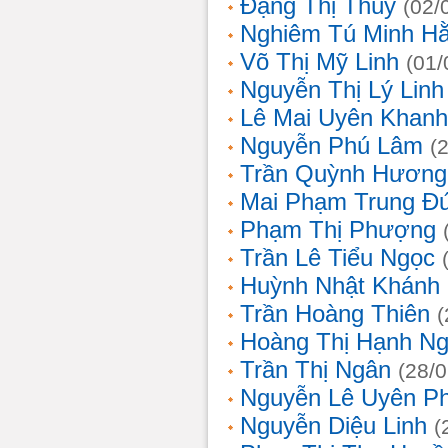
Đặng Thị Thúy
(02/
Nghiêm Tú Minh H
Võ Thị Mỹ Linh
(01/
Nguyễn Thị Lý Linh
Lê Mai Uyên Khanh
Nguyễn Phú Lâm
(
Trần Quỳnh Hương
Mai Phạm Trung Đ
Phạm Thị Phượng
Trần Lê Tiểu Ngọc
Huỳnh Nhật Khánh
Trần Hoàng Thiên
(
Hoàng Thị Hạnh N
Trần Thị Ngân
(28/
Nguyễn Lê Uyên P
Nguyễn Diệu Linh
(