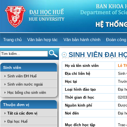
Trang chủ
Văn bản hợp tác
Văn bản hành chính
Đoàn công 
SINH VIÊN ĐẠI H
Họ và tên sinh viên
Lê Th
Sinh viên
Địa chỉ liên hệ
Sinh
Sinh viên ĐH Huế
Học tại
Trườ
Sinh viên nước ngoài
Loại hình đào tạo
Đại h
Học bổng cho sinh viên
Thời gian đi học
02/03
Thuộc đơn vị
Nguồn kinh phí
Được 
Tất cả các đơn vị
Nơi đến
Đại 
Đại học Huế
Mục đích học tập
Trao 