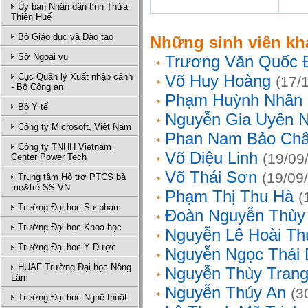
Ủy ban Nhân dân tỉnh Thừa
Thiên Huế
Bộ Giáo dục và Đào tạo
Những sinh viên kh
Sở Ngoại vụ
Trương Văn Quốc 
Cục Quản lý Xuất nhập cảnh
Võ Huy Hoàng
(17/
- Bộ Công an
Phạm Huỳnh Nhân
Bộ Y tế
Nguyễn Gia Uyên N
Công ty Microsoft, Việt Nam
Phan Nam Bảo Ch
Công ty TNHH Vietnam
Võ Diệu Linh
(19/09
Center Power Tech
Võ Thái Sơn
(19/09
Trung tâm Hỗ trợ PTCS bà
mẹ&trẻ SS VN
Phạm Thị Thu Hà
(
Trường Đại học Sư phạm
Đoàn Nguyễn Thùy
Trường Đại học Khoa học
Nguyễn Lê Hoài Th
Trường Đại học Y Dược
Nguyễn Ngọc Thái
HUAF Trường Đại học Nông
Nguyễn Thùy Tran
Lâm
Nguyễn Thúy An
(3
Trường Đại học Nghệ thuật