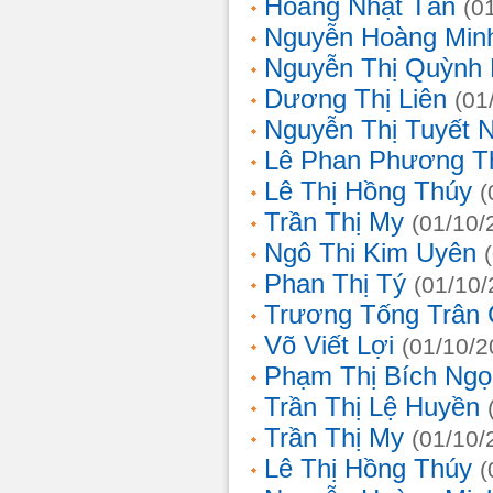
Hoàng Nhật Tân
(0
Nguyễn Hoàng Min
Nguyễn Thị Quỳnh 
Dương Thị Liên
(01
Nguyễn Thị Tuyết 
Lê Phan Phương T
Lê Thị Hồng Thúy
(
Trần Thị My
(01/10/
Ngô Thi Kim Uyên
Phan Thị Tý
(01/10/
Trương Tống Trân
Võ Viết Lợi
(01/10/2
Phạm Thị Bích Ngọ
Trần Thị Lệ Huyền
Trần Thị My
(01/10/
Lê Thị Hồng Thúy
(