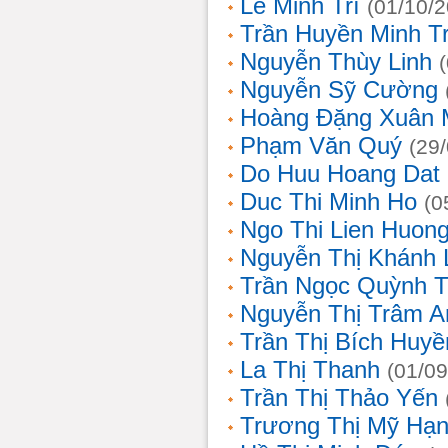
Lê Minh Trí
(01/10/
Trần Huyền Minh T
Nguyễn Thùy Linh
Nguyễn Sỹ Cường
Hoàng Đặng Xuân 
Phạm Văn Quý
(29
Do Huu Hoang Dat
Duc Thi Minh Ho
(0
Ngo Thi Lien Huon
Nguyễn Thị Khánh 
Trần Ngọc Quỳnh T
Nguyễn Thị Trâm A
Trần Thị Bích Huyề
La Thị Thanh
(01/09
Trần Thị Thảo Yến
Trương Thị Mỹ Hạ