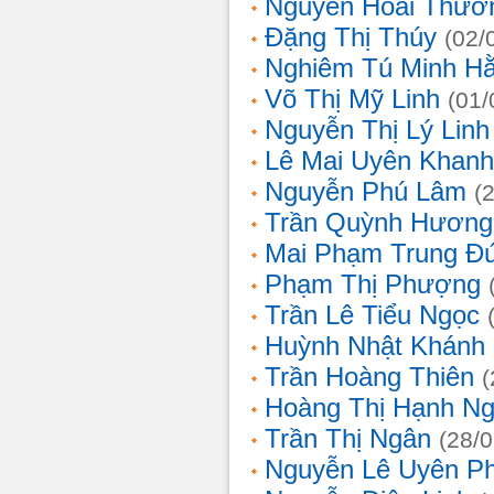
Nguyễn Hoài Thươ
Đặng Thị Thúy
(02/
Nghiêm Tú Minh H
Võ Thị Mỹ Linh
(01/
Nguyễn Thị Lý Linh
Lê Mai Uyên Khanh
Nguyễn Phú Lâm
(
Trần Quỳnh Hương
Mai Phạm Trung Đ
Phạm Thị Phượng
Trần Lê Tiểu Ngọc
Huỳnh Nhật Khánh
Trần Hoàng Thiên
(
Hoàng Thị Hạnh N
Trần Thị Ngân
(28/
Nguyễn Lê Uyên P