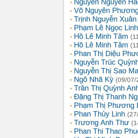
Nguyễn Nguyên Hả
Võ Nguyên Phươn
Trịnh Nguyễn Xuâ
Phạm Lê Ngọc Linh
Hồ Lê Minh Tâm
(1
Hồ Lê Minh Tâm
(1
Phan Thị Diệu Phư
Nguyễn Trúc Quỳn
Nguyễn Thị Sao Ma
Ngô Nhã Kỳ
(09/07/
Trần Thị Quỳnh An
Đặng Thị Thanh Ng
Phạm Thị Phương 
Phan Thùy Linh
(27
Trương Anh Thư
(1
Phan Thi Thao Phu