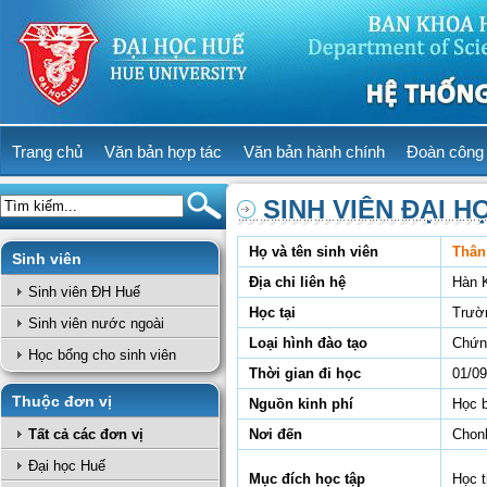
Trang chủ
Văn bản hợp tác
Văn bản hành chính
Đoàn công 
SINH VIÊN ĐẠI H
Họ và tên sinh viên
Thân
Sinh viên
Địa chỉ liên hệ
Hàn 
Sinh viên ĐH Huế
Học tại
Trườ
Sinh viên nước ngoài
Loại hình đào tạo
Chứn
Học bổng cho sinh viên
Thời gian đi học
01/09
Thuộc đơn vị
Nguồn kinh phí
Học 
Tất cả các đơn vị
Nơi đến
Chonb
Đại học Huế
Mục đích học tập
Học 