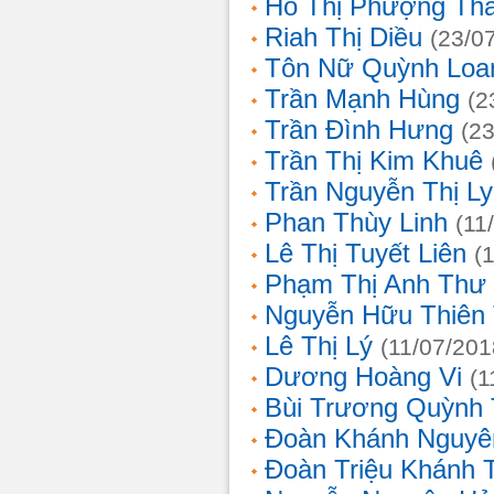
Hồ Thị Phượng Th
Riah Thị Diều
(23/0
Tôn Nữ Quỳnh Loa
Trần Mạnh Hùng
(2
Trần Đình Hưng
(2
Trần Thị Kim Khuê
Trần Nguyễn Thị L
Phan Thùy Linh
(11
Lê Thị Tuyết Liên
(
Phạm Thị Anh Thư
Nguyễn Hữu Thiên
Lê Thị Lý
(11/07/201
Dương Hoàng Vi
(1
Bùi Trương Quỳnh 
Đoàn Khánh Nguyê
Đoàn Triệu Khánh 