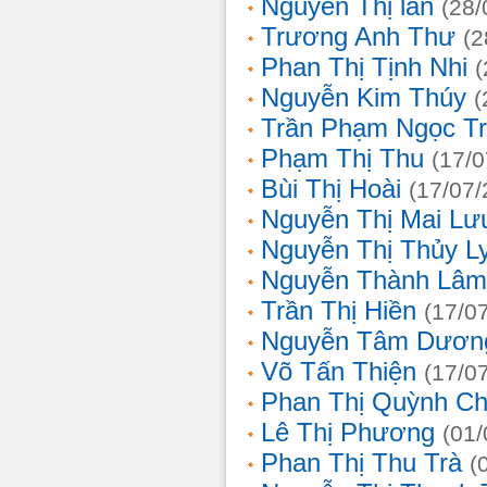
Nguyễn Thị lan
(28/
Trương Anh Thư
(2
Phan Thị Tịnh Nhi
(
Nguyễn Kim Thúy
(
Trần Phạm Ngọc T
Phạm Thị Thu
(17/0
Bùi Thị Hoài
(17/07/
Nguyễn Thị Mai Lư
Nguyễn Thị Thủy L
Nguyễn Thành Lâm
Trần Thị Hiền
(17/0
Nguyễn Tâm Dươn
Võ Tấn Thiện
(17/0
Phan Thị Quỳnh Ch
Lê Thị Phương
(01/
Phan Thị Thu Trà
(