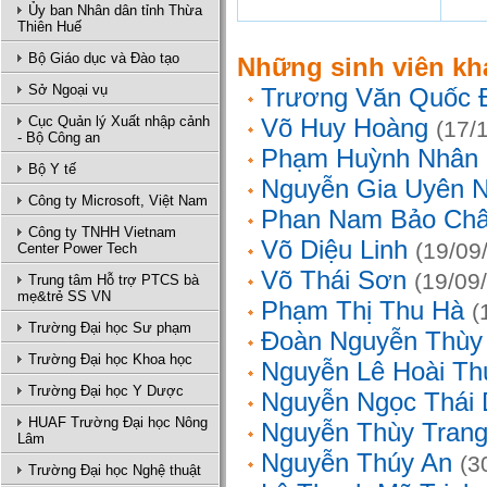
Ủy ban Nhân dân tỉnh Thừa
Thiên Huế
Bộ Giáo dục và Đào tạo
Những sinh viên kh
Sở Ngoại vụ
Trương Văn Quốc 
Cục Quản lý Xuất nhập cảnh
Võ Huy Hoàng
(17/
- Bộ Công an
Phạm Huỳnh Nhân
Bộ Y tế
Nguyễn Gia Uyên N
Công ty Microsoft, Việt Nam
Phan Nam Bảo Ch
Công ty TNHH Vietnam
Võ Diệu Linh
(19/09
Center Power Tech
Võ Thái Sơn
(19/09
Trung tâm Hỗ trợ PTCS bà
mẹ&trẻ SS VN
Phạm Thị Thu Hà
(
Trường Đại học Sư phạm
Đoàn Nguyễn Thùy
Trường Đại học Khoa học
Nguyễn Lê Hoài Th
Trường Đại học Y Dược
Nguyễn Ngọc Thái
HUAF Trường Đại học Nông
Nguyễn Thùy Tran
Lâm
Nguyễn Thúy An
(3
Trường Đại học Nghệ thuật