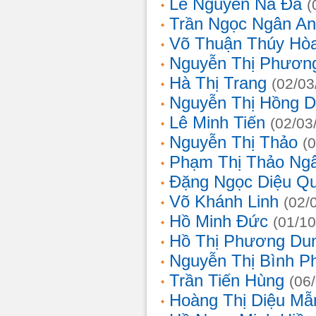
Lê Nguyễn Na Đa
(
Trần Ngọc Ngân A
Võ Thuận Thúy Hò
Nguyễn Thị Phươn
Hà Thị Trang
(02/03
Nguyễn Thị Hồng D
Lê Minh Tiến
(02/03
Nguyễn Thị Thảo
(
Phạm Thị Thảo Ng
Đặng Ngọc Diệu Q
Võ Khánh Linh
(02/
Hồ Minh Đức
(01/10
Hồ Thị Phương Du
Nguyễn Thị Bình 
Trần Tiến Hùng
(06
Hoàng Thị Diệu Mẫ