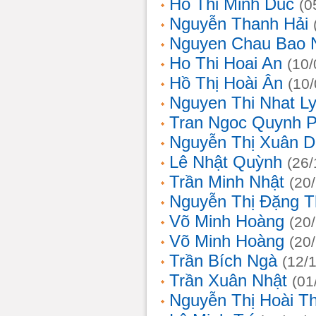
Ho Thi Minh Duc
(0
Nguyễn Thanh Hải
Nguyen Chau Bao 
Ho Thi Hoai An
(10/
Hồ Thị Hoài Ân
(10
Nguyen Thi Nhat L
Tran Ngoc Quynh 
Nguyễn Thị Xuân 
Lê Nhật Quỳnh
(26/
Trần Minh Nhật
(20
Nguyễn Thị Đặng 
Võ Minh Hoàng
(20
Võ Minh Hoàng
(20
Trần Bích Ngà
(12/
Trần Xuân Nhật
(01
Nguyễn Thị Hoài T