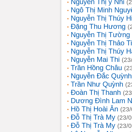
Nguyễn Thị ý Nhi
(
Ngô Thị Minh Nguy
Nguyễn Thị Thúy H
Đặng Thu Hương
(
Nguyễn Thị Tường
Nguyễn Thị Thảo T
Nguyễn Thị Thúy H
Nguyễn Mai Thi
(23
Trần Hồng Châu
(2
Nguyễn Đắc Quỳnh
Trần Như Quỳnh
(2
Đoàn Thị Thanh
(23
Dương Đình Lam N
Hồ Thị Hoài Ân
(23
Đỗ Thị Trà My
(23/
Đỗ Thị Trà My
(23/