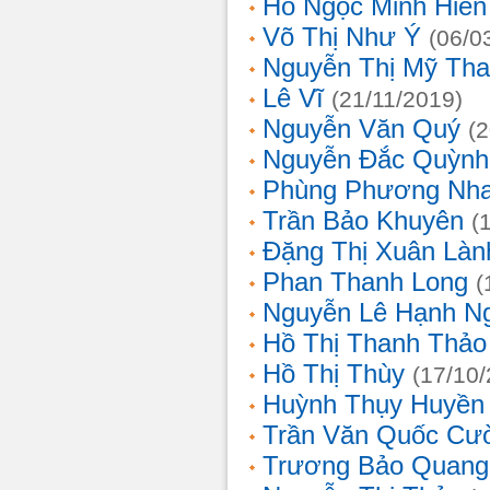
Hồ Ngọc Minh Hiền
Võ Thị Như Ý
(06/0
Nguyễn Thị Mỹ Th
Lê Vĩ
(21/11/2019)
Nguyễn Văn Quý
(
Nguyễn Đắc Quỳnh
Phùng Phương Nh
Trần Bảo Khuyên
(
Đặng Thị Xuân Làn
Phan Thanh Long
(
Nguyễn Lê Hạnh N
Hồ Thị Thanh Thảo
Hồ Thị Thùy
(17/10
Huỳnh Thụy Huyền
Trần Văn Quốc Cư
Trương Bảo Quang