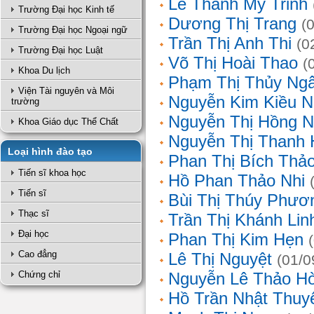
Lê Thanh Mỹ Trinh
Trường Đại học Kinh tế
Dương Thị Trang
(
Trường Đại học Ngoại ngữ
Trần Thị Anh Thi
(0
Trường Đại học Luật
Võ Thị Hoài Thao
(
Khoa Du lịch
Phạm Thị Thủy Ng
Viện Tài nguyên và Môi
Nguyễn Kim Kiều N
trường
Nguyễn Thị Hồng 
Khoa Giáo dục Thể Chất
Nguyễn Thị Thanh 
Loại hình đào tạo
Phan Thị Bích Thả
Tiến sĩ khoa học
Hồ Phan Thảo Nhi
Tiến sĩ
Bùi Thị Thúy Phươ
Thạc sĩ
Trần Thị Khánh Lin
Đại học
Phan Thị Kim Hẹn
Cao đẳng
Lê Thị Nguyệt
(01/0
Chứng chỉ
Nguyễn Lê Thảo H
Hồ Trần Nhật Thuy