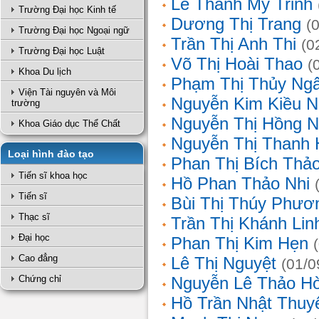
Lê Thanh Mỹ Trinh
Trường Đại học Kinh tế
Dương Thị Trang
(
Trường Đại học Ngoại ngữ
Trần Thị Anh Thi
(0
Trường Đại học Luật
Võ Thị Hoài Thao
(
Khoa Du lịch
Phạm Thị Thủy Ng
Viện Tài nguyên và Môi
Nguyễn Kim Kiều N
trường
Nguyễn Thị Hồng 
Khoa Giáo dục Thể Chất
Nguyễn Thị Thanh 
Loại hình đào tạo
Phan Thị Bích Thả
Tiến sĩ khoa học
Hồ Phan Thảo Nhi
Tiến sĩ
Bùi Thị Thúy Phươ
Thạc sĩ
Trần Thị Khánh Lin
Đại học
Phan Thị Kim Hẹn
Cao đẳng
Lê Thị Nguyệt
(01/0
Chứng chỉ
Nguyễn Lê Thảo H
Hồ Trần Nhật Thuy