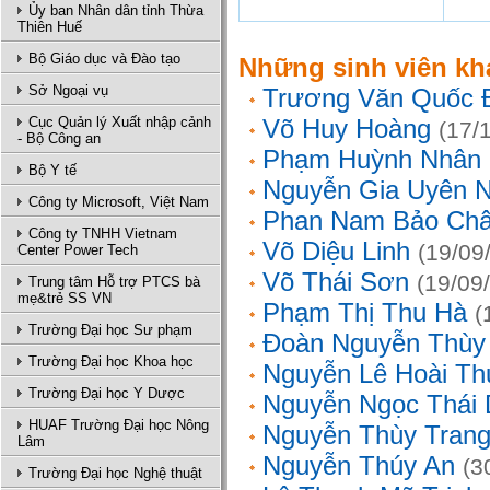
Ủy ban Nhân dân tỉnh Thừa
Thiên Huế
Bộ Giáo dục và Đào tạo
Những sinh viên kh
Sở Ngoại vụ
Trương Văn Quốc 
Cục Quản lý Xuất nhập cảnh
Võ Huy Hoàng
(17/
- Bộ Công an
Phạm Huỳnh Nhân
Bộ Y tế
Nguyễn Gia Uyên N
Công ty Microsoft, Việt Nam
Phan Nam Bảo Ch
Công ty TNHH Vietnam
Võ Diệu Linh
(19/09
Center Power Tech
Võ Thái Sơn
(19/09
Trung tâm Hỗ trợ PTCS bà
mẹ&trẻ SS VN
Phạm Thị Thu Hà
(
Trường Đại học Sư phạm
Đoàn Nguyễn Thùy
Trường Đại học Khoa học
Nguyễn Lê Hoài Th
Trường Đại học Y Dược
Nguyễn Ngọc Thái
HUAF Trường Đại học Nông
Nguyễn Thùy Tran
Lâm
Nguyễn Thúy An
(3
Trường Đại học Nghệ thuật