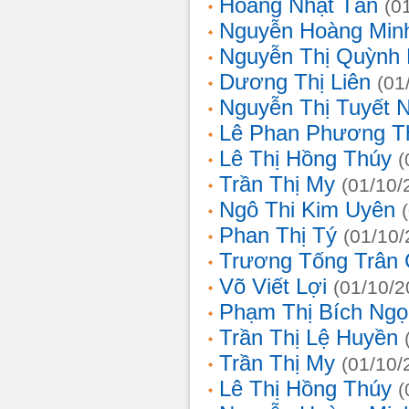
Hoàng Nhật Tân
(0
Nguyễn Hoàng Min
Nguyễn Thị Quỳnh 
Dương Thị Liên
(01
Nguyễn Thị Tuyết 
Lê Phan Phương T
Lê Thị Hồng Thúy
(
Trần Thị My
(01/10/
Ngô Thi Kim Uyên
Phan Thị Tý
(01/10/
Trương Tống Trân
Võ Viết Lợi
(01/10/2
Phạm Thị Bích Ngọ
Trần Thị Lệ Huyền
Trần Thị My
(01/10/
Lê Thị Hồng Thúy
(