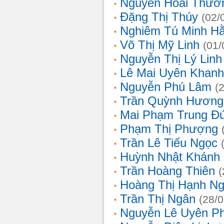
Nguyễn Hoài Thươ
Đặng Thị Thúy
(02/
Nghiêm Tú Minh H
Võ Thị Mỹ Linh
(01/
Nguyễn Thị Lý Linh
Lê Mai Uyên Khanh
Nguyễn Phú Lâm
(
Trần Quỳnh Hương
Mai Phạm Trung Đ
Phạm Thị Phượng
Trần Lê Tiểu Ngọc
Huỳnh Nhật Khánh
Trần Hoàng Thiên
(
Hoàng Thị Hạnh N
Trần Thị Ngân
(28/
Nguyễn Lê Uyên P