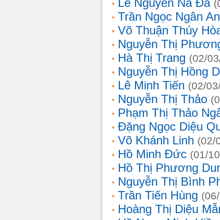
Lê Nguyễn Na Đa
(
Trần Ngọc Ngân A
Võ Thuận Thúy Hò
Nguyễn Thị Phươn
Hà Thị Trang
(02/03
Nguyễn Thị Hồng D
Lê Minh Tiến
(02/03
Nguyễn Thị Thảo
(
Phạm Thị Thảo Ng
Đặng Ngọc Diệu Q
Võ Khánh Linh
(02/
Hồ Minh Đức
(01/10
Hồ Thị Phương Du
Nguyễn Thị Bình 
Trần Tiến Hùng
(06
Hoàng Thị Diệu Mẫ