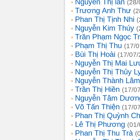
Nguyễn Thị lan
(28/
Trương Anh Thư
(2
Phan Thị Tịnh Nhi
(
Nguyễn Kim Thúy
(
Trần Phạm Ngọc T
Phạm Thị Thu
(17/0
Bùi Thị Hoài
(17/07/
Nguyễn Thị Mai Lư
Nguyễn Thị Thủy L
Nguyễn Thành Lâm
Trần Thị Hiền
(17/0
Nguyễn Tâm Dươn
Võ Tấn Thiện
(17/0
Phan Thị Quỳnh Ch
Lê Thị Phương
(01/
Phan Thị Thu Trà
(