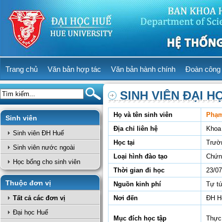
Trang chủ
Văn bản hợp tác
Văn bản hành chính
Đoàn công 
SINH VIÊN ĐẠI H
Họ và tên sinh viên
Phạm
Sinh viên
Địa chỉ liên hệ
Khoa
Sinh viên ĐH Huế
Học tại
Trườ
Sinh viên nước ngoài
Loại hình đào tạo
Chứn
Học bổng cho sinh viên
Thời gian đi học
23/07
Thuộc đơn vị
Nguồn kinh phí
Tự t
Tất cả các đơn vị
Nơi đến
ĐH Ho
Đại học Huế
Mục đích học tập
Thực