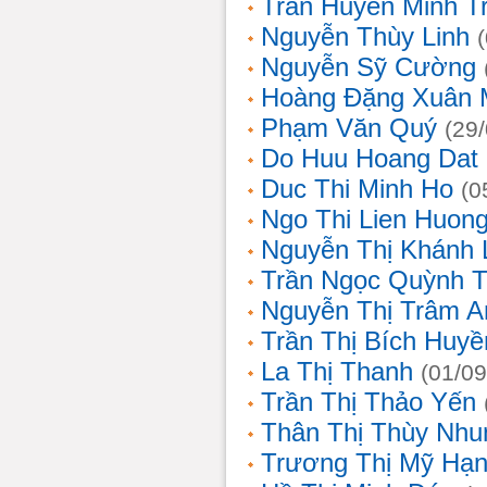
Trần Huyền Minh T
Nguyễn Thùy Linh
Nguyễn Sỹ Cường
Hoàng Đặng Xuân 
Phạm Văn Quý
(29
Do Huu Hoang Dat
Duc Thi Minh Ho
(0
Ngo Thi Lien Huon
Nguyễn Thị Khánh 
Trần Ngọc Quỳnh T
Nguyễn Thị Trâm A
Trần Thị Bích Huyề
La Thị Thanh
(01/09
Trần Thị Thảo Yến
Thân Thị Thùy Nhu
Trương Thị Mỹ Hạ