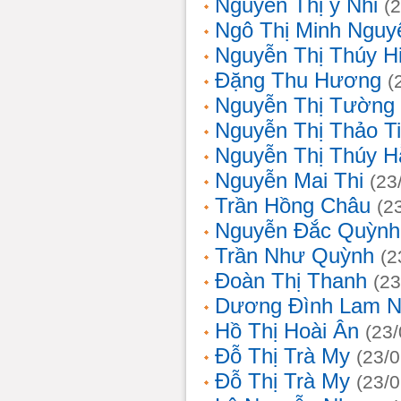
Nguyễn Thị ý Nhi
(
Ngô Thị Minh Nguy
Nguyễn Thị Thúy H
Đặng Thu Hương
(
Nguyễn Thị Tường
Nguyễn Thị Thảo T
Nguyễn Thị Thúy H
Nguyễn Mai Thi
(23
Trần Hồng Châu
(2
Nguyễn Đắc Quỳnh
Trần Như Quỳnh
(2
Đoàn Thị Thanh
(23
Dương Đình Lam N
Hồ Thị Hoài Ân
(23
Đỗ Thị Trà My
(23/
Đỗ Thị Trà My
(23/