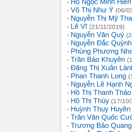
Hồ Ngọc Minh Hiền
Võ Thị Như Ý
(06/0
Nguyễn Thị Mỹ Th
Lê Vĩ
(21/11/2019)
Nguyễn Văn Quý
(
Nguyễn Đắc Quỳnh
Phùng Phương Nh
Trần Bảo Khuyên
(
Đặng Thị Xuân Làn
Phan Thanh Long
(
Nguyễn Lê Hạnh N
Hồ Thị Thanh Thảo
Hồ Thị Thùy
(17/10
Huỳnh Thụy Huyền
Trần Văn Quốc Cư
Trương Bảo Quang