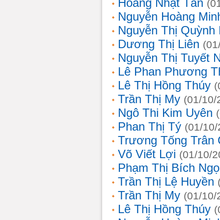
Hoàng Nhật Tân
(0
Nguyễn Hoàng Min
Nguyễn Thị Quỳnh 
Dương Thị Liên
(01
Nguyễn Thị Tuyết 
Lê Phan Phương T
Lê Thị Hồng Thúy
(
Trần Thị My
(01/10/
Ngô Thi Kim Uyên
Phan Thị Tý
(01/10/
Trương Tống Trân
Võ Viết Lợi
(01/10/2
Phạm Thị Bích Ngọ
Trần Thị Lệ Huyền
Trần Thị My
(01/10/
Lê Thị Hồng Thúy
(