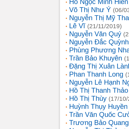
Hồ Ngọc Minh Hiền
Võ Thị Như Ý
(06/0
Nguyễn Thị Mỹ Th
Lê Vĩ
(21/11/2019)
Nguyễn Văn Quý
(
Nguyễn Đắc Quỳnh
Phùng Phương Nh
Trần Bảo Khuyên
(
Đặng Thị Xuân Làn
Phan Thanh Long
(
Nguyễn Lê Hạnh N
Hồ Thị Thanh Thảo
Hồ Thị Thùy
(17/10
Huỳnh Thụy Huyền
Trần Văn Quốc Cư
Trương Bảo Quang