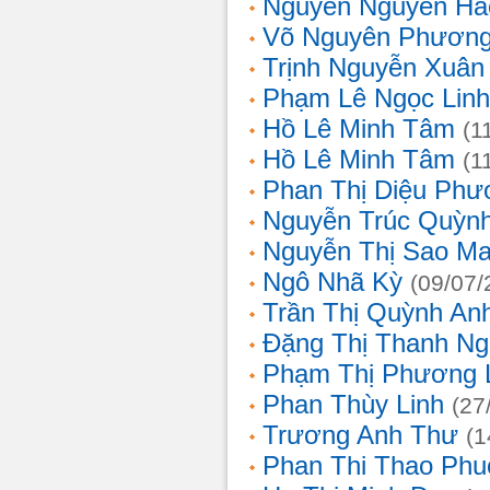
Nguyễn Nguyên Hả
Võ Nguyên Phươn
Trịnh Nguyễn Xuâ
Phạm Lê Ngọc Linh
Hồ Lê Minh Tâm
(1
Hồ Lê Minh Tâm
(1
Phan Thị Diệu Phư
Nguyễn Trúc Quỳn
Nguyễn Thị Sao Ma
Ngô Nhã Kỳ
(09/07/
Trần Thị Quỳnh An
Đặng Thị Thanh Ng
Phạm Thị Phương 
Phan Thùy Linh
(27
Trương Anh Thư
(1
Phan Thi Thao Phu