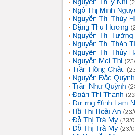
Nguyễn Thị ý Nhi
(
Ngô Thị Minh Nguy
Nguyễn Thị Thúy H
Đặng Thu Hương
(
Nguyễn Thị Tường
Nguyễn Thị Thảo T
Nguyễn Thị Thúy H
Nguyễn Mai Thi
(23
Trần Hồng Châu
(2
Nguyễn Đắc Quỳnh
Trần Như Quỳnh
(2
Đoàn Thị Thanh
(23
Dương Đình Lam N
Hồ Thị Hoài Ân
(23
Đỗ Thị Trà My
(23/
Đỗ Thị Trà My
(23/