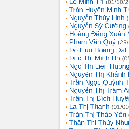
Lê Minh Trí
(01/10/
Trần Huyền Minh T
Nguyễn Thùy Linh
Nguyễn Sỹ Cường
Hoàng Đặng Xuân 
Phạm Văn Quý
(29
Do Huu Hoang Dat
Duc Thi Minh Ho
(0
Ngo Thi Lien Huon
Nguyễn Thị Khánh 
Trần Ngọc Quỳnh T
Nguyễn Thị Trâm A
Trần Thị Bích Huyề
La Thị Thanh
(01/09
Trần Thị Thảo Yến
Thân Thị Thùy Nhu