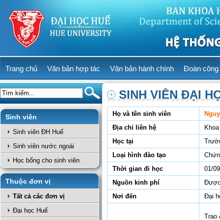
Trang chủ
Văn bản hợp tác
Văn bản hành chính
Đoàn công 
SINH VIÊN ĐẠI H
Họ và tên sinh viên
Nguy
Sinh viên
Địa chỉ liên hệ
Khoa
Sinh viên ĐH Huế
Học tại
Trườ
Sinh viên nước ngoài
Loại hình đào tạo
Chứn
Học bổng cho sinh viên
Thời gian đi học
01/09
Thuộc đơn vị
Nguồn kinh phí
Được 
Tất cả các đơn vị
Nơi đến
Đại 
Đại học Huế
Trao 