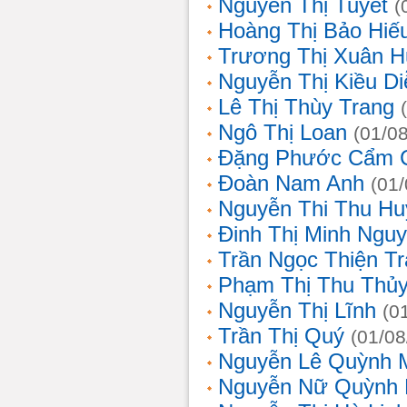
Nguyễn Thị Tuyết
(
Hoàng Thị Bảo Hiế
Trương Thị Xuân 
Nguyễn Thị Kiều D
Lê Thị Thùy Trang
Ngô Thị Loan
(01/0
Đặng Phước Cẩm 
Đoàn Nam Anh
(01
Nguyễn Thi Thu Hu
Đinh Thị Minh Nguy
Trần Ngọc Thiện T
Phạm Thị Thu Thủ
Nguyễn Thị Lĩnh
(0
Trần Thị Quý
(01/08
Nguyễn Lê Quỳnh 
Nguyễn Nữ Quỳnh