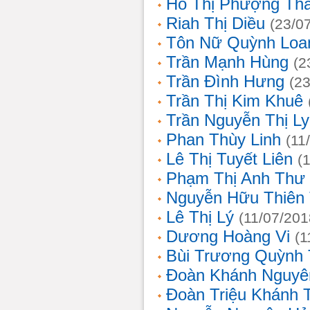
Hồ Thị Phượng Th
Riah Thị Diều
(23/0
Tôn Nữ Quỳnh Loa
Trần Mạnh Hùng
(2
Trần Đình Hưng
(2
Trần Thị Kim Khuê
Trần Nguyễn Thị L
Phan Thùy Linh
(11
Lê Thị Tuyết Liên
(
Phạm Thị Anh Thư
Nguyễn Hữu Thiên
Lê Thị Lý
(11/07/201
Dương Hoàng Vi
(1
Bùi Trương Quỳnh 
Đoàn Khánh Nguyê
Đoàn Triệu Khánh 