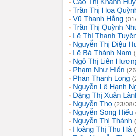
Cao Thị Khánh Hu
Trần Thị Hoa Quỳn
Vũ Thanh Hằng
(01
Trần Thị Quỳnh Nh
Lê Thị Thanh Tuyề
Nguyễn Thị Diệu H
Lê Bá Thành Nam
Ngô Thị Liên Hươn
Phạm Như Hiển
(26
Phan Thanh Long
(
Nguyễn Lê Hạnh N
Đặng Thị Xuân Làn
Nguyễn Thọ
(23/08/
Nguyễn Song Hiếu
Nguyễn Thị Thánh
Hoàng Thị Thu Hà