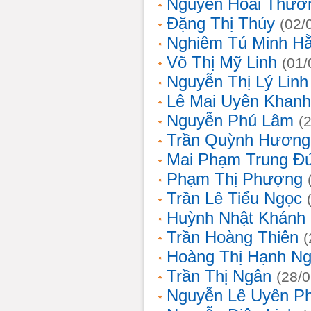
Nguyễn Hoài Thươ
Đặng Thị Thúy
(02/
Nghiêm Tú Minh H
Võ Thị Mỹ Linh
(01/
Nguyễn Thị Lý Linh
Lê Mai Uyên Khanh
Nguyễn Phú Lâm
(
Trần Quỳnh Hương
Mai Phạm Trung Đ
Phạm Thị Phượng
Trần Lê Tiểu Ngọc
Huỳnh Nhật Khánh
Trần Hoàng Thiên
(
Hoàng Thị Hạnh N
Trần Thị Ngân
(28/
Nguyễn Lê Uyên P