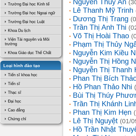
Nguyễn Thúy An
(3
Trường Đại học Kinh tế
Lê Thanh Mỹ Trinh
Trường Đại học Ngoại ngữ
Dương Thị Trang
(
Trường Đại học Luật
Trần Thị Anh Thi
(0
Khoa Du lịch
Võ Thị Hoài Thao
(
Viện Tài nguyên và Môi
Phạm Thị Thủy Ng
trường
Nguyễn Kim Kiều N
Khoa Giáo dục Thể Chất
Nguyễn Thị Hồng 
Loại hình đào tạo
Nguyễn Thị Thanh 
Tiến sĩ khoa học
Phan Thị Bích Thả
Tiến sĩ
Hồ Phan Thảo Nhi
Thạc sĩ
Bùi Thị Thúy Phươ
Đại học
Trần Thị Khánh Lin
Cao đẳng
Phan Thị Kim Hẹn
Chứng chỉ
Lê Thị Nguyệt
(01/0
Hồ Trần Nhật Thuy