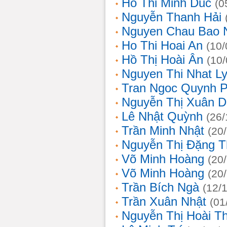
Ho Thi Minh Duc
(0
Nguyễn Thanh Hải
Nguyen Chau Bao 
Ho Thi Hoai An
(10/
Hồ Thị Hoài Ân
(10
Nguyen Thi Nhat L
Tran Ngoc Quynh 
Nguyễn Thị Xuân 
Lê Nhật Quỳnh
(26/
Trần Minh Nhật
(20
Nguyễn Thị Đặng 
Võ Minh Hoàng
(20
Võ Minh Hoàng
(20
Trần Bích Ngà
(12/
Trần Xuân Nhật
(01
Nguyễn Thị Hoài T