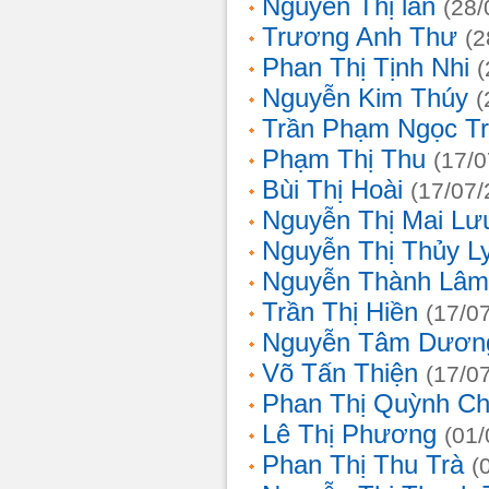
Nguyễn Thị lan
(28/
Trương Anh Thư
(2
Phan Thị Tịnh Nhi
(
Nguyễn Kim Thúy
(
Trần Phạm Ngọc T
Phạm Thị Thu
(17/0
Bùi Thị Hoài
(17/07/
Nguyễn Thị Mai Lư
Nguyễn Thị Thủy L
Nguyễn Thành Lâm
Trần Thị Hiền
(17/0
Nguyễn Tâm Dươn
Võ Tấn Thiện
(17/0
Phan Thị Quỳnh Ch
Lê Thị Phương
(01/
Phan Thị Thu Trà
(