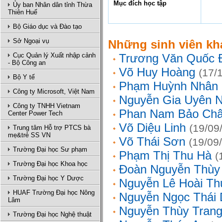
Mục đích học tập
Ủy ban Nhân dân tỉnh Thừa
Thiên Huế
Bộ Giáo dục và Đào tạo
Sở Ngoại vụ
Những sinh viên kh
Cục Quản lý Xuất nhập cảnh
Trương Văn Quốc 
- Bộ Công an
Võ Huy Hoàng
(17/
Bộ Y tế
Phạm Huỳnh Nhân
Công ty Microsoft, Việt Nam
Nguyễn Gia Uyên N
Công ty TNHH Vietnam
Phan Nam Bảo Ch
Center Power Tech
Võ Diệu Linh
(19/09
Trung tâm Hỗ trợ PTCS bà
mẹ&trẻ SS VN
Võ Thái Sơn
(19/09
Trường Đại học Sư phạm
Phạm Thị Thu Hà
(
Trường Đại học Khoa học
Đoàn Nguyễn Thùy
Trường Đại học Y Dược
Nguyễn Lê Hoài Th
HUAF Trường Đại học Nông
Nguyễn Ngọc Thái
Lâm
Nguyễn Thùy Tran
Trường Đại học Nghệ thuật