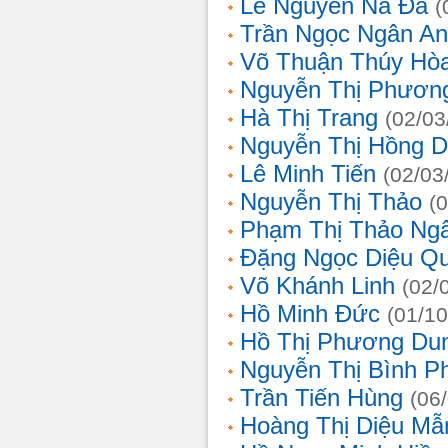
Lê Nguyễn Na Đa
(
Trần Ngọc Ngân A
Võ Thuận Thúy Hò
Nguyễn Thị Phươn
Hà Thị Trang
(02/03
Nguyễn Thị Hồng D
Lê Minh Tiến
(02/03
Nguyễn Thị Thảo
(
Phạm Thị Thảo Ng
Đặng Ngọc Diệu Q
Võ Khánh Linh
(02/
Hồ Minh Đức
(01/10
Hồ Thị Phương Du
Nguyễn Thị Bình 
Trần Tiến Hùng
(06
Hoàng Thị Diệu Mẫ