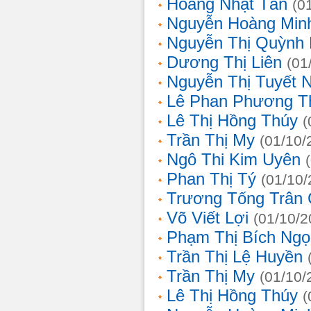
Hoàng Nhật Tân
(0
Nguyễn Hoàng Min
Nguyễn Thị Quỳnh 
Dương Thị Liên
(01
Nguyễn Thị Tuyết 
Lê Phan Phương T
Lê Thị Hồng Thúy
(
Trần Thị My
(01/10/
Ngô Thi Kim Uyên
Phan Thị Tý
(01/10/
Trương Tống Trân
Võ Viết Lợi
(01/10/2
Phạm Thị Bích Ngọ
Trần Thị Lệ Huyền
Trần Thị My
(01/10/
Lê Thị Hồng Thúy
(