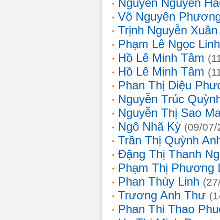
Nguyễn Nguyên Hả
Võ Nguyên Phươn
Trịnh Nguyễn Xuâ
Phạm Lê Ngọc Linh
Hồ Lê Minh Tâm
(1
Hồ Lê Minh Tâm
(1
Phan Thị Diệu Phư
Nguyễn Trúc Quỳn
Nguyễn Thị Sao Ma
Ngô Nhã Kỳ
(09/07/
Trần Thị Quỳnh An
Đặng Thị Thanh Ng
Phạm Thị Phương 
Phan Thùy Linh
(27
Trương Anh Thư
(1
Phan Thi Thao Phu