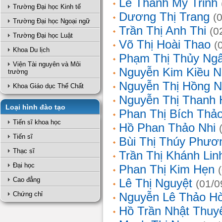
Lê Thanh Mỹ Trinh
Trường Đại học Kinh tế
Dương Thị Trang
(
Trường Đại học Ngoại ngữ
Trần Thị Anh Thi
(0
Trường Đại học Luật
Võ Thị Hoài Thao
(
Khoa Du lịch
Phạm Thị Thủy Ng
Viện Tài nguyên và Môi
Nguyễn Kim Kiều N
trường
Nguyễn Thị Hồng 
Khoa Giáo dục Thể Chất
Nguyễn Thị Thanh 
Loại hình đào tạo
Phan Thị Bích Thả
Tiến sĩ khoa học
Hồ Phan Thảo Nhi
Tiến sĩ
Bùi Thị Thúy Phươ
Thạc sĩ
Trần Thị Khánh Lin
Đại học
Phan Thị Kim Hẹn
Cao đẳng
Lê Thị Nguyệt
(01/0
Chứng chỉ
Nguyễn Lê Thảo H
Hồ Trần Nhật Thuy