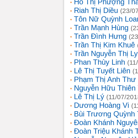
Hồ Thị Phượng Th
Riah Thị Diều
(23/0
Tôn Nữ Quỳnh Loa
Trần Mạnh Hùng
(2
Trần Đình Hưng
(2
Trần Thị Kim Khuê
Trần Nguyễn Thị L
Phan Thùy Linh
(11
Lê Thị Tuyết Liên
(
Phạm Thị Anh Thư
Nguyễn Hữu Thiên
Lê Thị Lý
(11/07/201
Dương Hoàng Vi
(1
Bùi Trương Quỳnh 
Đoàn Khánh Nguyê
Đoàn Triệu Khánh 