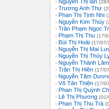
Nguyễn Thị lan
(28/
Trương Anh Thư
(2
Phan Thị Tịnh Nhi
(
Nguyễn Kim Thúy
(
Trần Phạm Ngọc T
Phạm Thị Thu
(17/0
Bùi Thị Hoài
(17/07/
Nguyễn Thị Mai Lư
Nguyễn Thị Thủy L
Nguyễn Thành Lâm
Trần Thị Hiền
(17/0
Nguyễn Tâm Dươn
Võ Tấn Thiện
(17/0
Phan Thị Quỳnh Ch
Lê Thị Phương
(01/
Phan Thị Thu Trà
(