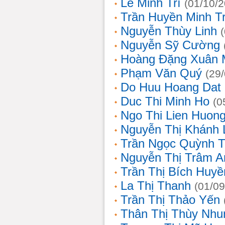
Lê Minh Trí
(01/10/
Trần Huyền Minh T
Nguyễn Thùy Linh
Nguyễn Sỹ Cường
Hoàng Đặng Xuân 
Phạm Văn Quý
(29
Do Huu Hoang Dat
Duc Thi Minh Ho
(0
Ngo Thi Lien Huon
Nguyễn Thị Khánh 
Trần Ngọc Quỳnh T
Nguyễn Thị Trâm A
Trần Thị Bích Huyề
La Thị Thanh
(01/09
Trần Thị Thảo Yến
Thân Thị Thùy Nhu