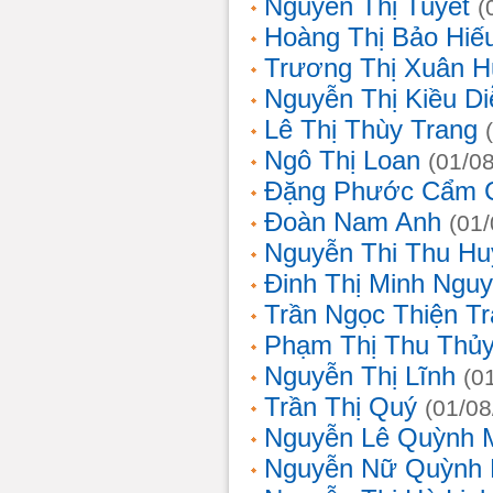
Nguyễn Thị Tuyết
(
Hoàng Thị Bảo Hiế
Trương Thị Xuân 
Nguyễn Thị Kiều D
Lê Thị Thùy Trang
Ngô Thị Loan
(01/0
Đặng Phước Cẩm 
Đoàn Nam Anh
(01
Nguyễn Thi Thu Hu
Đinh Thị Minh Nguy
Trần Ngọc Thiện T
Phạm Thị Thu Thủ
Nguyễn Thị Lĩnh
(0
Trần Thị Quý
(01/08
Nguyễn Lê Quỳnh 
Nguyễn Nữ Quỳnh