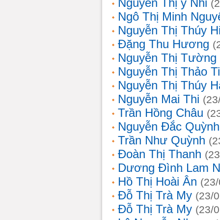
Nguyễn Thị ý Nhi
(
Ngô Thị Minh Nguy
Nguyễn Thị Thúy H
Đặng Thu Hương
(
Nguyễn Thị Tường
Nguyễn Thị Thảo T
Nguyễn Thị Thúy H
Nguyễn Mai Thi
(23
Trần Hồng Châu
(2
Nguyễn Đắc Quỳnh
Trần Như Quỳnh
(2
Đoàn Thị Thanh
(23
Dương Đình Lam N
Hồ Thị Hoài Ân
(23
Đỗ Thị Trà My
(23/
Đỗ Thị Trà My
(23/