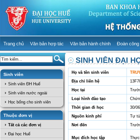
Trang chủ
Văn bản hợp tác
Văn bản hành chính
Đoàn công 
SINH VIÊN ĐẠI H
Họ và tên sinh viên
TRƯ
Sinh viên
Địa chỉ liên hệ
13F7
Sinh viên ĐH Huế
Học tại
Trườ
Sinh viên nước ngoài
Loại hình đào tạo
Chứn
Học bổng cho sinh viên
Thời gian đi học
30/06
Thuộc đơn vị
Nguồn kinh phí
Tự t
Tất cả các đơn vị
Nơi đến
Trườn
Đại học Huế
Mục đích học tập
Thực 