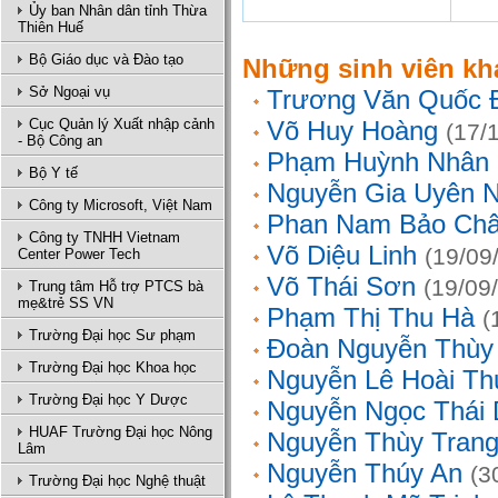
Ủy ban Nhân dân tỉnh Thừa
Thiên Huế
Bộ Giáo dục và Đào tạo
Những sinh viên kh
Sở Ngoại vụ
Trương Văn Quốc 
Cục Quản lý Xuất nhập cảnh
Võ Huy Hoàng
(17/
- Bộ Công an
Phạm Huỳnh Nhân
Bộ Y tế
Nguyễn Gia Uyên N
Công ty Microsoft, Việt Nam
Phan Nam Bảo Ch
Công ty TNHH Vietnam
Võ Diệu Linh
(19/09
Center Power Tech
Võ Thái Sơn
(19/09
Trung tâm Hỗ trợ PTCS bà
mẹ&trẻ SS VN
Phạm Thị Thu Hà
(
Trường Đại học Sư phạm
Đoàn Nguyễn Thùy
Trường Đại học Khoa học
Nguyễn Lê Hoài Th
Trường Đại học Y Dược
Nguyễn Ngọc Thái
HUAF Trường Đại học Nông
Nguyễn Thùy Tran
Lâm
Nguyễn Thúy An
(3
Trường Đại học Nghệ thuật