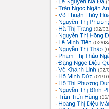
Lê Nguyễn Na Đa
(
Trần Ngọc Ngân A
Võ Thuận Thúy Hò
Nguyễn Thị Phươn
Hà Thị Trang
(02/03
Nguyễn Thị Hồng D
Lê Minh Tiến
(02/03
Nguyễn Thị Thảo
(
Phạm Thị Thảo Ng
Đặng Ngọc Diệu Q
Võ Khánh Linh
(02/
Hồ Minh Đức
(01/10
Hồ Thị Phương Du
Nguyễn Thị Bình 
Trần Tiến Hùng
(06
Hoàng Thị Diệu Mẫ