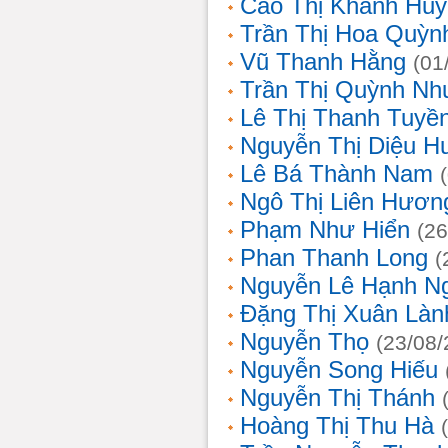
Cao Thị Khánh Hu
Trần Thị Hoa Quỳn
Vũ Thanh Hằng
(01
Trần Thị Quỳnh Nh
Lê Thị Thanh Tuyề
Nguyễn Thị Diệu H
Lê Bá Thành Nam
Ngô Thị Liên Hươn
Phạm Như Hiển
(26
Phan Thanh Long
(
Nguyễn Lê Hạnh N
Đặng Thị Xuân Làn
Nguyễn Thọ
(23/08/
Nguyễn Song Hiếu
Nguyễn Thị Thánh
Hoàng Thị Thu Hà