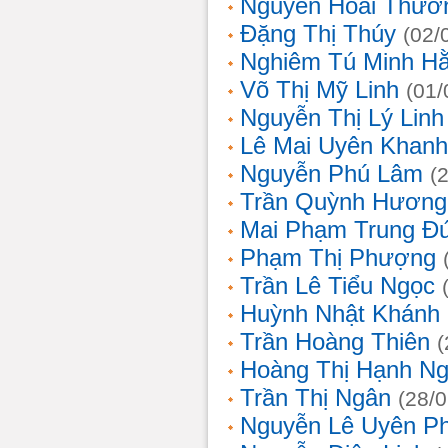
Nguyễn Hoài Thươ
Đặng Thị Thúy
(02/
Nghiêm Tú Minh H
Võ Thị Mỹ Linh
(01/
Nguyễn Thị Lý Linh
Lê Mai Uyên Khanh
Nguyễn Phú Lâm
(
Trần Quỳnh Hương
Mai Phạm Trung Đ
Phạm Thị Phượng
Trần Lê Tiểu Ngọc
Huỳnh Nhật Khánh
Trần Hoàng Thiên
(
Hoàng Thị Hạnh N
Trần Thị Ngân
(28/
Nguyễn Lê Uyên P