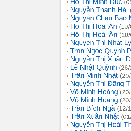
Ho Thi Minh Duc
(0
Nguyễn Thanh Hải
Nguyen Chau Bao 
Ho Thi Hoai An
(10/
Hồ Thị Hoài Ân
(10
Nguyen Thi Nhat L
Tran Ngoc Quynh 
Nguyễn Thị Xuân 
Lê Nhật Quỳnh
(26/
Trần Minh Nhật
(20
Nguyễn Thị Đặng 
Võ Minh Hoàng
(20
Võ Minh Hoàng
(20
Trần Bích Ngà
(12/
Trần Xuân Nhật
(01
Nguyễn Thị Hoài T