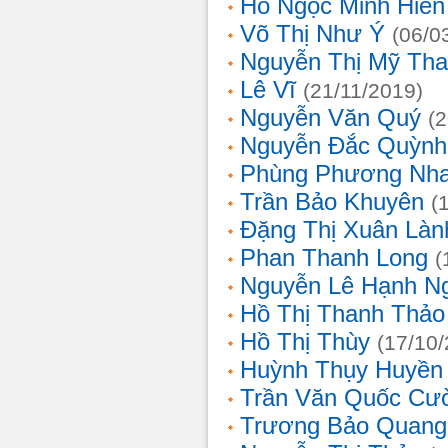
Hồ Ngọc Minh Hiền
Võ Thị Như Ý
(06/0
Nguyễn Thị Mỹ Th
Lê Vĩ
(21/11/2019)
Nguyễn Văn Quý
(
Nguyễn Đắc Quỳnh
Phùng Phương Nh
Trần Bảo Khuyên
(
Đặng Thị Xuân Làn
Phan Thanh Long
(
Nguyễn Lê Hạnh N
Hồ Thị Thanh Thảo
Hồ Thị Thùy
(17/10
Huỳnh Thụy Huyền
Trần Văn Quốc Cư
Trương Bảo Quang