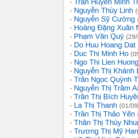
Trần Huyền Minh T
Nguyễn Thùy Linh
Nguyễn Sỹ Cường
Hoàng Đặng Xuân 
Phạm Văn Quý
(29
Do Huu Hoang Dat
Duc Thi Minh Ho
(0
Ngo Thi Lien Huon
Nguyễn Thị Khánh 
Trần Ngọc Quỳnh T
Nguyễn Thị Trâm A
Trần Thị Bích Huyề
La Thị Thanh
(01/09
Trần Thị Thảo Yến
Thân Thị Thùy Nhu
Trương Thị Mỹ Hạ