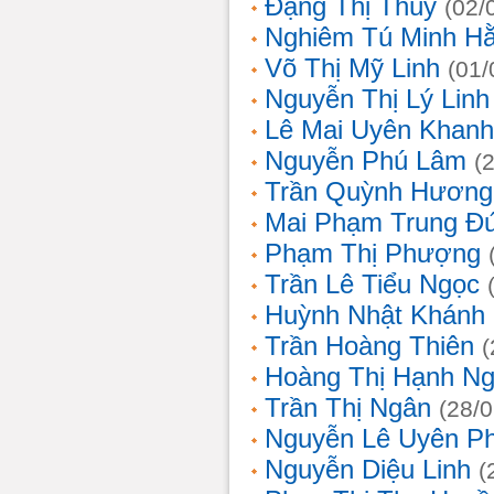
Đặng Thị Thúy
(02/
Nghiêm Tú Minh H
Võ Thị Mỹ Linh
(01/
Nguyễn Thị Lý Linh
Lê Mai Uyên Khanh
Nguyễn Phú Lâm
(
Trần Quỳnh Hương
Mai Phạm Trung Đ
Phạm Thị Phượng
Trần Lê Tiểu Ngọc
Huỳnh Nhật Khánh
Trần Hoàng Thiên
(
Hoàng Thị Hạnh N
Trần Thị Ngân
(28/
Nguyễn Lê Uyên P
Nguyễn Diệu Linh
(