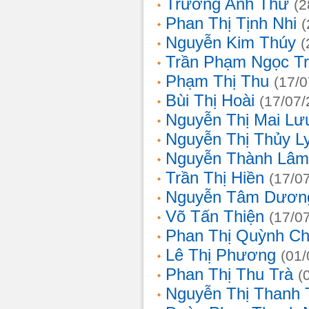
Trương Anh Thư
(2
Phan Thị Tịnh Nhi
(
Nguyễn Kim Thúy
(
Trần Phạm Ngọc T
Phạm Thị Thu
(17/0
Bùi Thị Hoài
(17/07/
Nguyễn Thị Mai Lư
Nguyễn Thị Thủy L
Nguyễn Thành Lâm
Trần Thị Hiền
(17/0
Nguyễn Tâm Dươn
Võ Tấn Thiện
(17/0
Phan Thị Quỳnh Ch
Lê Thị Phương
(01/
Phan Thị Thu Trà
(
Nguyễn Thị Thanh 