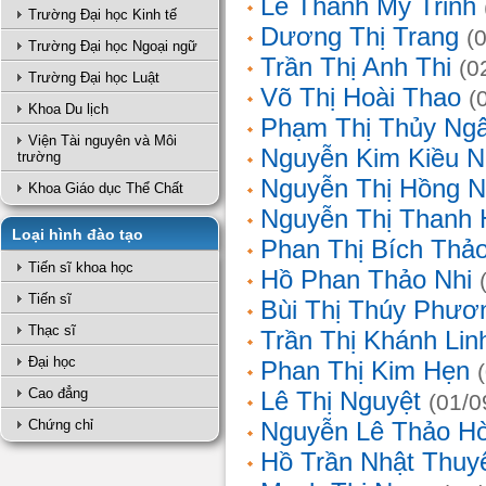
Lê Thanh Mỹ Trinh
Trường Đại học Kinh tế
Dương Thị Trang
(
Trường Đại học Ngoại ngữ
Trần Thị Anh Thi
(0
Trường Đại học Luật
Võ Thị Hoài Thao
(
Khoa Du lịch
Phạm Thị Thủy Ng
Viện Tài nguyên và Môi
Nguyễn Kim Kiều N
trường
Nguyễn Thị Hồng 
Khoa Giáo dục Thể Chất
Nguyễn Thị Thanh 
Loại hình đào tạo
Phan Thị Bích Thả
Tiến sĩ khoa học
Hồ Phan Thảo Nhi
Tiến sĩ
Bùi Thị Thúy Phươ
Thạc sĩ
Trần Thị Khánh Lin
Đại học
Phan Thị Kim Hẹn
Cao đẳng
Lê Thị Nguyệt
(01/0
Chứng chỉ
Nguyễn Lê Thảo H
Hồ Trần Nhật Thuy