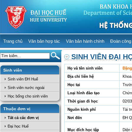
Trang chủ
Văn bản hợp tác
Văn bản hành chính
Đoàn công 
SINH VIÊN ĐẠI H
Họ và tên sinh viên
Đặng
Sinh viên
Địa chỉ liên hệ
Khoa
Sinh viên ĐH Huế
Học tại
Trườ
Sinh viên nước ngoài
Loại hình đào tạo
Chứn
Học bổng cho sinh viên
Thời gian đi học
02/03
Thuộc đơn vị
Nguồn kinh phí
Tài t
Tất cả các đơn vị
Nơi đến
ĐH Q
Đại học Huế
Mục đích học tập
Diện 