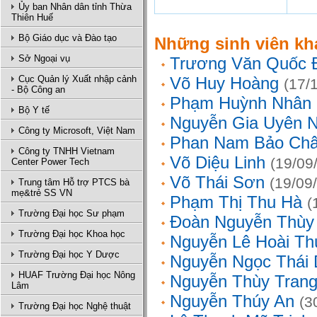
Ủy ban Nhân dân tỉnh Thừa
Thiên Huế
Bộ Giáo dục và Đào tạo
Những sinh viên kh
Sở Ngoại vụ
Trương Văn Quốc 
Cục Quản lý Xuất nhập cảnh
Võ Huy Hoàng
(17/
- Bộ Công an
Phạm Huỳnh Nhân
Bộ Y tế
Nguyễn Gia Uyên N
Công ty Microsoft, Việt Nam
Phan Nam Bảo Ch
Công ty TNHH Vietnam
Võ Diệu Linh
(19/09
Center Power Tech
Võ Thái Sơn
(19/09
Trung tâm Hỗ trợ PTCS bà
mẹ&trẻ SS VN
Phạm Thị Thu Hà
(
Trường Đại học Sư phạm
Đoàn Nguyễn Thùy
Trường Đại học Khoa học
Nguyễn Lê Hoài Th
Trường Đại học Y Dược
Nguyễn Ngọc Thái
HUAF Trường Đại học Nông
Nguyễn Thùy Tran
Lâm
Nguyễn Thúy An
(3
Trường Đại học Nghệ thuật