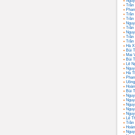
Nguy
Trần
Phan
Trần
Trần
Nguy
Trần
Nguy
Trần 
Trần
Hà X
Bùi T
Mai 
Bùi T
Lê N
Nguy
Hà T
Phan
Uông
Hoàn
Bùi 
Nguy
Nguy
Nguy
Nguy
Nguy
Lê T
Trần
Hoàn
Nguy