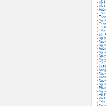
Hồ T
Hồ T
Huỳn
Trần
Trươ
Nguy
Trươ
Tô T
Trần
Lê T
Nguy
Nguy
Nguy
Huỳn
Nguy
Nguy
Nguy
Từ T
Lê M
Đặng
Nguy
Hoàn
Nguy
Nguy
Phan
Nguy
Võ T
Võ T
Trần 
Nguy