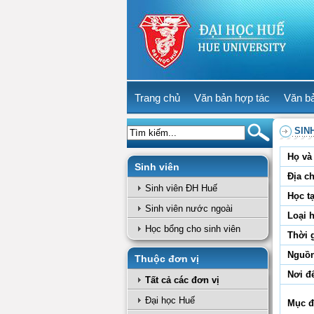
Trang chủ
Văn bản hợp tác
Văn b
SIN
Họ và 
Sinh viên
Địa ch
Sinh viên ĐH Huế
Học tạ
Sinh viên nước ngoài
Loại 
Học bổng cho sinh viên
Thời 
Nguồn
Thuộc đơn vị
Nơi đ
Tất cả các đơn vị
Đại học Huế
Mục đ