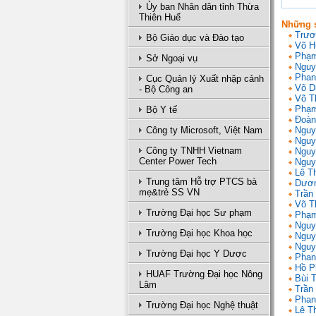
Ủy ban Nhân dân tỉnh Thừa
Thiên Huế
Những s
Trươ
Bộ Giáo dục và Đào tạo
Võ H
Phạm
Sở Ngoại vụ
Nguy
Phan
Cục Quản lý Xuất nhập cảnh
Võ D
- Bộ Công an
Võ T
Phạm
Bộ Y tế
Đoàn
Công ty Microsoft, Việt Nam
Nguy
Nguy
Công ty TNHH Vietnam
Nguy
Center Power Tech
Nguy
Lê T
Trung tâm Hỗ trợ PTCS bà
Dươn
mẹ&trẻ SS VN
Trần 
Võ T
Trường Đại học Sư phạm
Phạm
Nguy
Trường Đại học Khoa học
Nguy
Nguy
Trường Đại học Y Dược
Phan
Hồ P
HUAF Trường Đại học Nông
Bùi 
Lâm
Trần
Phan
Trường Đại học Nghệ thuật
Lê T