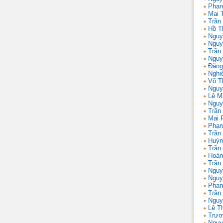
Phan
Mai 
Trần
Hồ T
Nguy
Nguy
Trần
Nguy
Đặng
Nghi
Võ T
Nguy
Lê M
Nguy
Trần
Mai 
Phạm
Trần
Huỳn
Trần
Hoàn
Trần
Nguy
Nguy
Phan
Trần
Nguy
Lê T
Trươ
Nguy