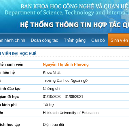
ản hành chính
Đoàn công tác
Thỉnh giảng
Cán bộ
Sinh viên
H VIÊN ĐẠI HỌC HUẾ
tên sinh viên
Nguyễn Thị Bình Phương
ỉ liên hệ
Khoa Nhật
i
Trường Đại học Ngoại ngữ
hình đào tạo
Chứng chỉ
gian đi học
01/10/2020 - 31/08/2021
 kinh phí
Tài trợ
ến
Hokkaido University of Education
ích học tập
Diện trao đổi