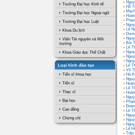
Nguy
Trường Đại học Kinh tế
Hồ T
Mạch
Trường Đại học Ngoại ngữ
Hoàn
Phạm
Trường Đại học Luật
Nguy
Lê N
Khoa Du lịch
Dươn
Nguy
Viện Tài nguyên và Môi
Bùi 
trường
Lê T
Nguy
Khoa Giáo dục Thể Chất
Nguy
Nguy
Loại hình đào tạo
Lê Th
Võ T
Tiến sĩ khoa học
Hà K
Nguy
Tiến sĩ
Hoàn
Lê T
Thạc sĩ
Hoàn
Nguy
Đại học
Phạm
Đoàn
Cao đẳng
Lê Th
Nguy
Chứng chỉ
Nguy
Nguy
Lê H
Trần