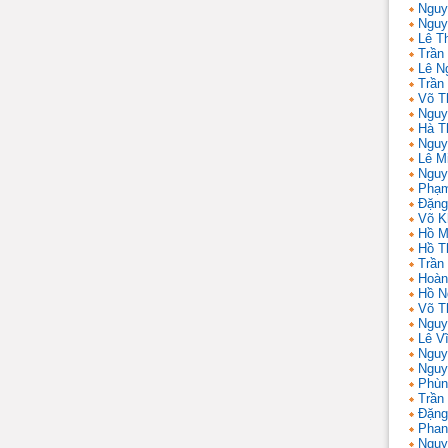
Nguy
Nguy
Lê T
Trần 
Lê N
Trần
Võ T
Nguy
Hà T
Nguy
Lê M
Nguy
Phạm
Đặng
Võ K
Hồ M
Hồ T
Trần
Hoàn
Hồ N
Võ T
Nguy
Lê V
Nguy
Nguy
Phùn
Trần
Đặng
Phan
Nguy