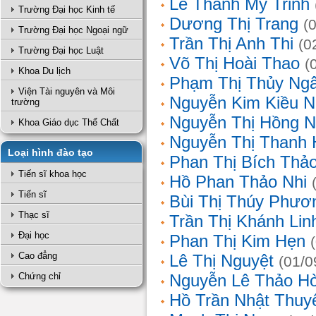
Lê Thanh Mỹ Trinh
Trường Đại học Kinh tế
Dương Thị Trang
(
Trường Đại học Ngoại ngữ
Trần Thị Anh Thi
(0
Trường Đại học Luật
Võ Thị Hoài Thao
(
Khoa Du lịch
Phạm Thị Thủy Ng
Viện Tài nguyên và Môi
Nguyễn Kim Kiều N
trường
Nguyễn Thị Hồng 
Khoa Giáo dục Thể Chất
Nguyễn Thị Thanh 
Loại hình đào tạo
Phan Thị Bích Thả
Tiến sĩ khoa học
Hồ Phan Thảo Nhi
Tiến sĩ
Bùi Thị Thúy Phươ
Thạc sĩ
Trần Thị Khánh Lin
Đại học
Phan Thị Kim Hẹn
Cao đẳng
Lê Thị Nguyệt
(01/0
Chứng chỉ
Nguyễn Lê Thảo H
Hồ Trần Nhật Thuy