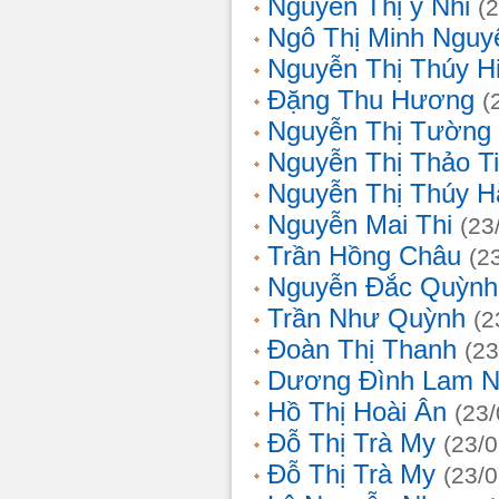
Nguyễn Thị ý Nhi
(
Ngô Thị Minh Nguy
Nguyễn Thị Thúy H
Đặng Thu Hương
(
Nguyễn Thị Tường
Nguyễn Thị Thảo T
Nguyễn Thị Thúy H
Nguyễn Mai Thi
(23
Trần Hồng Châu
(2
Nguyễn Đắc Quỳnh
Trần Như Quỳnh
(2
Đoàn Thị Thanh
(23
Dương Đình Lam N
Hồ Thị Hoài Ân
(23
Đỗ Thị Trà My
(23/
Đỗ Thị Trà My
(23/