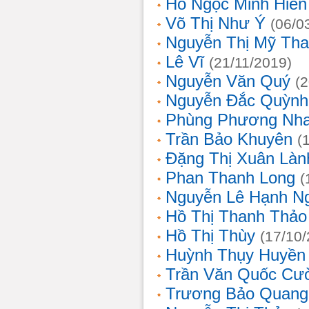
Hồ Ngọc Minh Hiền
Võ Thị Như Ý
(06/0
Nguyễn Thị Mỹ Th
Lê Vĩ
(21/11/2019)
Nguyễn Văn Quý
(
Nguyễn Đắc Quỳnh
Phùng Phương Nh
Trần Bảo Khuyên
(
Đặng Thị Xuân Làn
Phan Thanh Long
(
Nguyễn Lê Hạnh N
Hồ Thị Thanh Thảo
Hồ Thị Thùy
(17/10
Huỳnh Thụy Huyền
Trần Văn Quốc Cư
Trương Bảo Quang