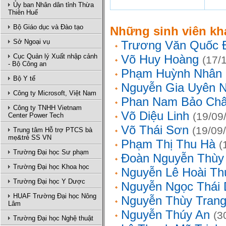
Ủy ban Nhân dân tỉnh Thừa
Thiên Huế
Bộ Giáo dục và Đào tạo
Những sinh viên kh
Sở Ngoại vụ
Trương Văn Quốc 
Cục Quản lý Xuất nhập cảnh
Võ Huy Hoàng
(17/
- Bộ Công an
Phạm Huỳnh Nhân
Bộ Y tế
Nguyễn Gia Uyên N
Công ty Microsoft, Việt Nam
Phan Nam Bảo Ch
Công ty TNHH Vietnam
Võ Diệu Linh
(19/09
Center Power Tech
Võ Thái Sơn
(19/09
Trung tâm Hỗ trợ PTCS bà
mẹ&trẻ SS VN
Phạm Thị Thu Hà
(
Trường Đại học Sư phạm
Đoàn Nguyễn Thùy
Trường Đại học Khoa học
Nguyễn Lê Hoài Th
Trường Đại học Y Dược
Nguyễn Ngọc Thái
HUAF Trường Đại học Nông
Nguyễn Thùy Tran
Lâm
Nguyễn Thúy An
(3
Trường Đại học Nghệ thuật