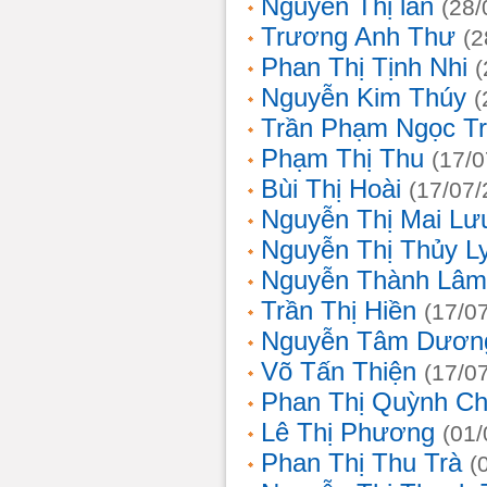
Nguyễn Thị lan
(28/
Trương Anh Thư
(2
Phan Thị Tịnh Nhi
(
Nguyễn Kim Thúy
(
Trần Phạm Ngọc T
Phạm Thị Thu
(17/0
Bùi Thị Hoài
(17/07/
Nguyễn Thị Mai Lư
Nguyễn Thị Thủy L
Nguyễn Thành Lâm
Trần Thị Hiền
(17/0
Nguyễn Tâm Dươn
Võ Tấn Thiện
(17/0
Phan Thị Quỳnh Ch
Lê Thị Phương
(01/
Phan Thị Thu Trà
(