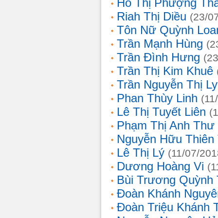
Hồ Thị Phượng Th
Riah Thị Diều
(23/0
Tôn Nữ Quỳnh Loa
Trần Mạnh Hùng
(2
Trần Đình Hưng
(2
Trần Thị Kim Khuê
Trần Nguyễn Thị L
Phan Thùy Linh
(11
Lê Thị Tuyết Liên
(
Phạm Thị Anh Thư
Nguyễn Hữu Thiên
Lê Thị Lý
(11/07/201
Dương Hoàng Vi
(1
Bùi Trương Quỳnh 
Đoàn Khánh Nguyê
Đoàn Triệu Khánh 