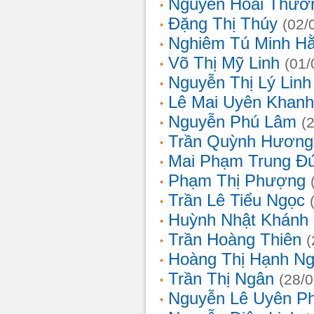
Nguyễn Hoài Thươ
Đặng Thị Thúy
(02/
Nghiêm Tú Minh H
Võ Thị Mỹ Linh
(01/
Nguyễn Thị Lý Linh
Lê Mai Uyên Khanh
Nguyễn Phú Lâm
(
Trần Quỳnh Hương
Mai Phạm Trung Đ
Phạm Thị Phượng
Trần Lê Tiểu Ngọc
Huỳnh Nhật Khánh
Trần Hoàng Thiên
(
Hoàng Thị Hạnh N
Trần Thị Ngân
(28/
Nguyễn Lê Uyên P