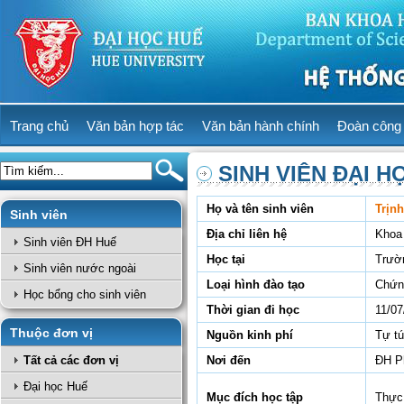
Trang chủ
Văn bản hợp tác
Văn bản hành chính
Đoàn công 
SINH VIÊN ĐẠI H
Họ và tên sinh viên
Trịn
Sinh viên
Địa chỉ liên hệ
Khoa
Sinh viên ĐH Huế
Học tại
Trườ
Sinh viên nước ngoài
Loại hình đào tạo
Chứn
Học bổng cho sinh viên
Thời gian đi học
11/07
Thuộc đơn vị
Nguồn kinh phí
Tự t
Tất cả các đơn vị
Nơi đến
ĐH P
Đại học Huế
Mục đích học tập
Thực