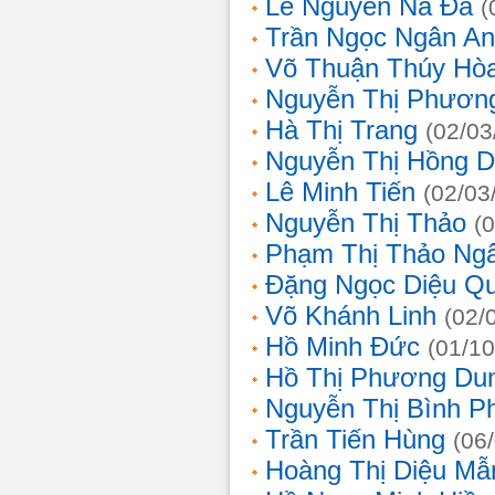
Lê Nguyễn Na Đa
(
Trần Ngọc Ngân A
Võ Thuận Thúy Hò
Nguyễn Thị Phươn
Hà Thị Trang
(02/03
Nguyễn Thị Hồng D
Lê Minh Tiến
(02/03
Nguyễn Thị Thảo
(
Phạm Thị Thảo Ng
Đặng Ngọc Diệu Q
Võ Khánh Linh
(02/
Hồ Minh Đức
(01/10
Hồ Thị Phương Du
Nguyễn Thị Bình 
Trần Tiến Hùng
(06
Hoàng Thị Diệu Mẫ