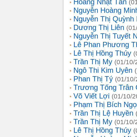
Hoàng Nhật Tân
(0
Nguyễn Hoàng Min
Nguyễn Thị Quỳnh 
Dương Thị Liên
(01
Nguyễn Thị Tuyết 
Lê Phan Phương T
Lê Thị Hồng Thúy
(
Trần Thị My
(01/10/
Ngô Thi Kim Uyên
Phan Thị Tý
(01/10/
Trương Tống Trân
Võ Viết Lợi
(01/10/2
Phạm Thị Bích Ngọ
Trần Thị Lệ Huyền
Trần Thị My
(01/10/
Lê Thị Hồng Thúy
(