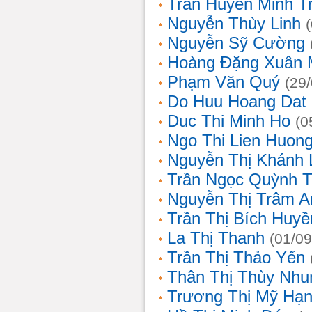
Trần Huyền Minh T
Nguyễn Thùy Linh
Nguyễn Sỹ Cường
Hoàng Đặng Xuân 
Phạm Văn Quý
(29
Do Huu Hoang Dat
Duc Thi Minh Ho
(0
Ngo Thi Lien Huon
Nguyễn Thị Khánh 
Trần Ngọc Quỳnh T
Nguyễn Thị Trâm A
Trần Thị Bích Huyề
La Thị Thanh
(01/09
Trần Thị Thảo Yến
Thân Thị Thùy Nhu
Trương Thị Mỹ Hạ