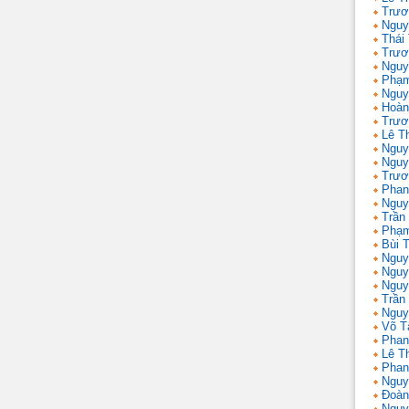
Trươ
Nguy
Thái
Trươ
Nguy
Phạm
Nguy
Hoàn
Trươ
Lê T
Nguy
Nguy
Trươ
Phan
Nguy
Trần
Phạm
Bùi T
Nguy
Nguy
Nguy
Trần 
Nguy
Võ T
Phan
Lê T
Phan
Nguy
Đoàn
Nguy