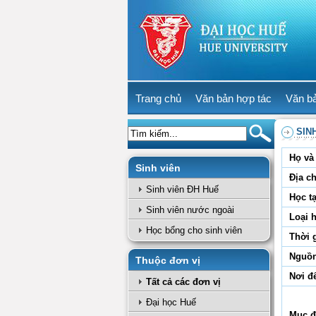
Trang chủ
Văn bản hợp tác
Văn b
SIN
Họ và 
Sinh viên
Địa ch
Sinh viên ĐH Huế
Học tạ
Sinh viên nước ngoài
Loại 
Học bổng cho sinh viên
Thời 
Nguồn
Thuộc đơn vị
Nơi đ
Tất cả các đơn vị
Đại học Huế
Mục đ