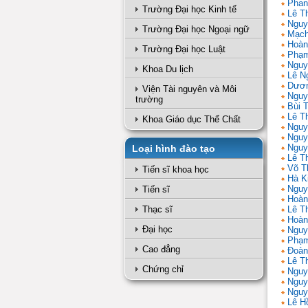
Phan
Trường Đại học Kinh tế
Lê T
Nguy
Trường Đại học Ngoại ngữ
Mạch
Hoàn
Trường Đại học Luật
Phạm
Nguy
Khoa Du lịch
Lê N
Dươn
Viện Tài nguyên và Môi
Nguy
trường
Bùi 
Lê T
Khoa Giáo dục Thể Chất
Nguy
Nguy
Nguy
Loại hình đào tạo
Lê Th
Võ T
Tiến sĩ khoa học
Hà K
Nguy
Tiến sĩ
Hoàn
Thạc sĩ
Lê T
Hoàn
Đại học
Nguy
Phạm
Cao đẳng
Đoàn
Lê Th
Chứng chỉ
Nguy
Nguy
Nguy
Lê H