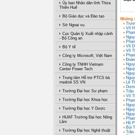
Ủy ban Nhân dân tỉnh Thừa
Thiên Huế
Bộ Giáo dục và Đào tạo
Những s
Trươ
Sở Ngoại vụ
Võ H
Phạm
Cục Quản lý Xuất nhập cảnh
Nguy
- Bộ Công an
Phan
Võ D
Bộ Y tế
Võ T
Phạm
Công ty Microsoft, Việt Nam
Đoàn
Nguy
Công ty TNHH Vietnam
Nguy
Center Power Tech
Nguy
Trung tâm Hỗ trợ PTCS bà
Nguy
mẹ&trẻ SS VN
Lê T
Dươn
Trường Đại học Sư phạm
Trần 
Võ T
Trường Đại học Khoa học
Phạm
Nguy
Trường Đại học Y Dược
Nguy
Nguy
HUAF Trường Đại học Nông
Phan
Lâm
Hồ P
Bùi 
Trường Đại học Nghệ thuật
Trần