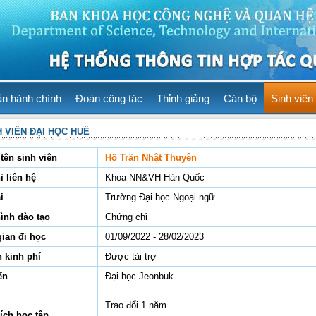
ản hành chính
Đoàn công tác
Thỉnh giảng
Cán bộ
Sinh viên
H VIÊN ĐẠI HỌC HUẾ
tên sinh viên
Hồ Trần Nhật Thuyên
ỉ liên hệ
Khoa NN&VH Hàn Quốc
i
Trường Đại học Ngoại ngữ
hình đào tạo
Chứng chỉ
gian đi học
01/09/2022 - 28/02/2023
 kinh phí
Được tài trợ
ến
Đại học Jeonbuk
Trao đổi 1 năm
ích học tập