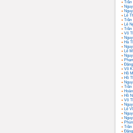
Trần
Nguy
Nguy
Lê T
Trần 
Lê N
Trần
Võ T
Nguy
Hà T
Nguy
Lê M
Nguy
Phạm
Đặng
Võ K
Hồ M
Hồ T
Nguy
Trần
Hoàn
Hồ N
Võ T
Nguy
Lê V
Nguy
Nguy
Phùn
Trần
Đặng