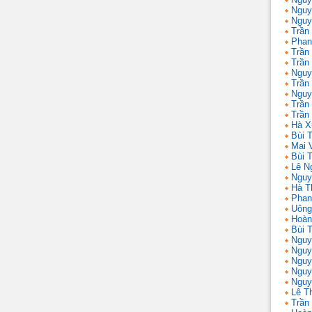
Nguy
Nguy
Trần
Phan
Trần
Trần
Nguy
Trần
Nguy
Trần 
Trần
Hà X
Bùi T
Mai 
Bùi T
Lê N
Nguy
Hà T
Phan
Uông
Hoàn
Bùi 
Nguy
Nguy
Nguy
Nguy
Nguy
Lê T
Trần