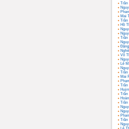
Trần 
Nguy
Phan
Mai 
Trần
Hồ T
Nguy
Nguy
Trần
Nguy
Đặng
Nghi
Võ T
Nguy
Lê M
Nguy
Trần
Mai 
Phạm
Trần
Huỳn
Trần
Hoàn
Trần
Nguy
Nguy
Phan
Trần
Nguy
Lê T