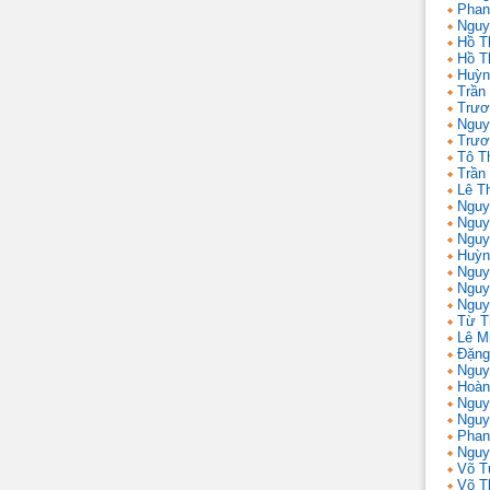
Phan
Nguy
Hồ T
Hồ T
Huỳn
Trần
Trươ
Nguy
Trươ
Tô T
Trần
Lê T
Nguy
Nguy
Nguy
Huỳn
Nguy
Nguy
Nguy
Từ T
Lê M
Đặng
Nguy
Hoàn
Nguy
Nguy
Phan
Nguy
Võ T
Võ T