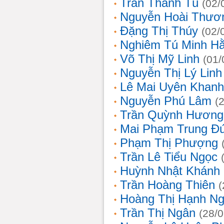
Trần Thanh Tú
(02/
Nguyễn Hoài Thươ
Đặng Thị Thúy
(02/
Nghiêm Tú Minh H
Võ Thị Mỹ Linh
(01/
Nguyễn Thị Lý Linh
Lê Mai Uyên Khanh
Nguyễn Phú Lâm
(
Trần Quỳnh Hương
Mai Phạm Trung Đ
Phạm Thị Phượng
Trần Lê Tiểu Ngọc
Huỳnh Nhật Khánh
Trần Hoàng Thiên
(
Hoàng Thị Hạnh N
Trần Thị Ngân
(28/