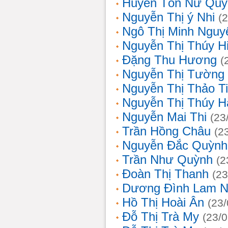
Huyền Tôn Nữ Quý
Nguyễn Thị ý Nhi
(
Ngô Thị Minh Nguy
Nguyễn Thị Thúy H
Đặng Thu Hương
(
Nguyễn Thị Tường
Nguyễn Thị Thảo T
Nguyễn Thị Thúy H
Nguyễn Mai Thi
(23
Trần Hồng Châu
(2
Nguyễn Đắc Quỳnh
Trần Như Quỳnh
(2
Đoàn Thị Thanh
(23
Dương Đình Lam N
Hồ Thị Hoài Ân
(23
Đỗ Thị Trà My
(23/