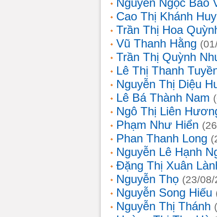
Nguyễn Ngọc Bảo 
Cao Thị Khánh Hu
Trần Thị Hoa Quỳn
Vũ Thanh Hằng
(01
Trần Thị Quỳnh Nh
Lê Thị Thanh Tuyề
Nguyễn Thị Diệu H
Lê Bá Thành Nam
Ngô Thị Liên Hươn
Phạm Như Hiển
(26
Phan Thanh Long
(
Nguyễn Lê Hạnh N
Đặng Thị Xuân Làn
Nguyễn Thọ
(23/08/
Nguyễn Song Hiếu
Nguyễn Thị Thánh