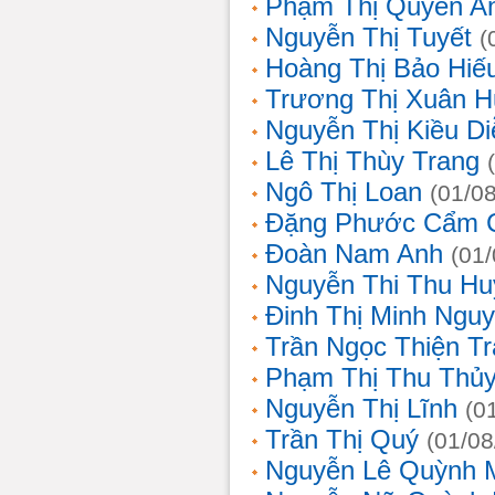
Phạm Thị Quyên A
Nguyễn Thị Tuyết
(
Hoàng Thị Bảo Hiế
Trương Thị Xuân 
Nguyễn Thị Kiều D
Lê Thị Thùy Trang
Ngô Thị Loan
(01/0
Đặng Phước Cẩm 
Đoàn Nam Anh
(01
Nguyễn Thi Thu Hu
Đinh Thị Minh Nguy
Trần Ngọc Thiện T
Phạm Thị Thu Thủ
Nguyễn Thị Lĩnh
(0
Trần Thị Quý
(01/08
Nguyễn Lê Quỳnh 