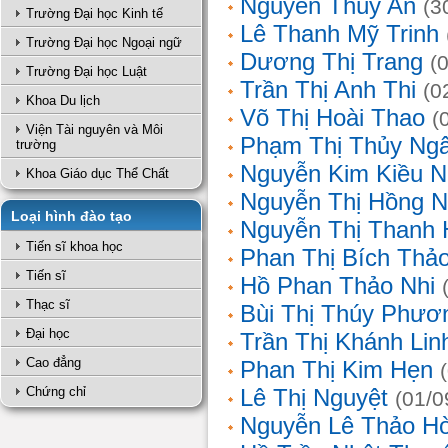
Nguyễn Thúy An
(3
Trường Đại học Kinh tế
Lê Thanh Mỹ Trinh
Trường Đại học Ngoại ngữ
Dương Thị Trang
(
Trường Đại học Luật
Trần Thị Anh Thi
(0
Khoa Du lịch
Võ Thị Hoài Thao
(
Viện Tài nguyên và Môi
Phạm Thị Thủy Ng
trường
Nguyễn Kim Kiều N
Khoa Giáo dục Thể Chất
Nguyễn Thị Hồng 
Loại hình đào tạo
Nguyễn Thị Thanh 
Tiến sĩ khoa học
Phan Thị Bích Thả
Tiến sĩ
Hồ Phan Thảo Nhi
Thạc sĩ
Bùi Thị Thúy Phươ
Đại học
Trần Thị Khánh Lin
Cao đẳng
Phan Thị Kim Hẹn
Chứng chỉ
Lê Thị Nguyệt
(01/0
Nguyễn Lê Thảo H