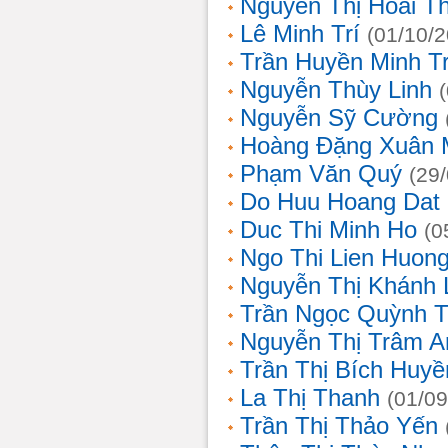
Nguyễn Thị Hoài T
Lê Minh Trí
(01/10/
Trần Huyền Minh T
Nguyễn Thùy Linh
Nguyễn Sỹ Cường
Hoàng Đặng Xuân 
Phạm Văn Quý
(29
Do Huu Hoang Dat
Duc Thi Minh Ho
(0
Ngo Thi Lien Huon
Nguyễn Thị Khánh 
Trần Ngọc Quỳnh T
Nguyễn Thị Trâm A
Trần Thị Bích Huyề
La Thị Thanh
(01/09
Trần Thị Thảo Yến