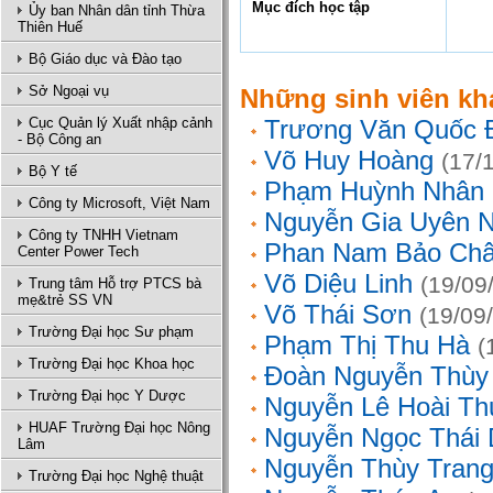
Mục đích học tập
Ủy ban Nhân dân tỉnh Thừa
Thiên Huế
Bộ Giáo dục và Đào tạo
Sở Ngoại vụ
Những sinh viên kh
Cục Quản lý Xuất nhập cảnh
Trương Văn Quốc 
- Bộ Công an
Võ Huy Hoàng
(17/
Bộ Y tế
Phạm Huỳnh Nhân
Công ty Microsoft, Việt Nam
Nguyễn Gia Uyên N
Công ty TNHH Vietnam
Phan Nam Bảo Ch
Center Power Tech
Võ Diệu Linh
(19/09
Trung tâm Hỗ trợ PTCS bà
mẹ&trẻ SS VN
Võ Thái Sơn
(19/09
Trường Đại học Sư phạm
Phạm Thị Thu Hà
(
Trường Đại học Khoa học
Đoàn Nguyễn Thùy
Trường Đại học Y Dược
Nguyễn Lê Hoài Th
HUAF Trường Đại học Nông
Nguyễn Ngọc Thái
Lâm
Nguyễn Thùy Tran
Trường Đại học Nghệ thuật