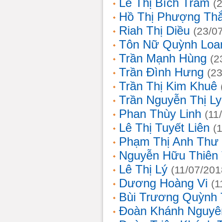
Lê Thị Bích Trâm
(
Hồ Thị Phượng Th
Riah Thị Diều
(23/0
Tôn Nữ Quỳnh Loa
Trần Mạnh Hùng
(2
Trần Đình Hưng
(2
Trần Thị Kim Khuê
Trần Nguyễn Thị L
Phan Thùy Linh
(11
Lê Thị Tuyết Liên
(
Phạm Thị Anh Thư
Nguyễn Hữu Thiên
Lê Thị Lý
(11/07/201
Dương Hoàng Vi
(1
Bùi Trương Quỳnh 
Đoàn Khánh Nguyê