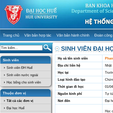
Trang chủ
Văn bản hợp tác
Văn bản hành chính
Đoàn công 
SINH VIÊN ĐẠI H
Họ và tên sinh viên
Phan
Sinh viên
Địa chỉ liên hệ
Nhật
Sinh viên ĐH Huế
Học tại
Trườ
Sinh viên nước ngoài
Loại hình đào tạo
Chứn
Học bổng cho sinh viên
Thời gian đi học
01/04
Thuộc đơn vị
Nguồn kinh phí
Tự t
Tất cả các đơn vị
Nơi đến
Đại 
Đại học Huế
Học 