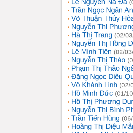
Lê Nguyễn Na Đa
(
Trần Ngọc Ngân A
Võ Thuận Thúy Hò
Nguyễn Thị Phươn
Hà Thị Trang
(02/03
Nguyễn Thị Hồng D
Lê Minh Tiến
(02/03
Nguyễn Thị Thảo
(
Phạm Thị Thảo Ng
Đặng Ngọc Diệu Q
Võ Khánh Linh
(02/
Hồ Minh Đức
(01/10
Hồ Thị Phương Du
Nguyễn Thị Bình 
Trần Tiến Hùng
(06
Hoàng Thị Diệu Mẫ