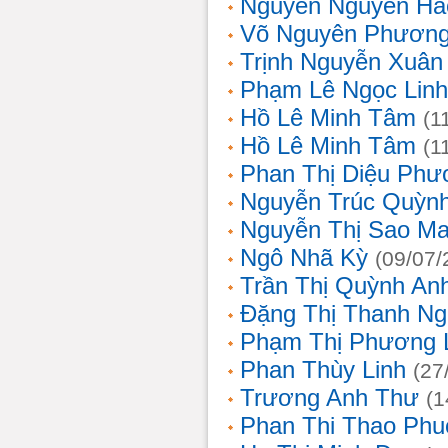
Nguyễn Nguyên Hả
Võ Nguyên Phươn
Trịnh Nguyễn Xuâ
Phạm Lê Ngọc Linh
Hồ Lê Minh Tâm
(1
Hồ Lê Minh Tâm
(1
Phan Thị Diệu Phư
Nguyễn Trúc Quỳn
Nguyễn Thị Sao Ma
Ngô Nhã Kỳ
(09/07/
Trần Thị Quỳnh An
Đặng Thị Thanh Ng
Phạm Thị Phương 
Phan Thùy Linh
(27
Trương Anh Thư
(1
Phan Thi Thao Phu