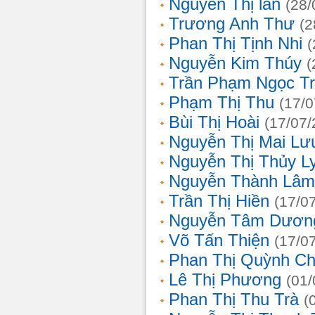
Nguyễn Thị lan
(28/
Trương Anh Thư
(2
Phan Thị Tịnh Nhi
(
Nguyễn Kim Thúy
(
Trần Phạm Ngọc T
Phạm Thị Thu
(17/0
Bùi Thị Hoài
(17/07/
Nguyễn Thị Mai Lư
Nguyễn Thị Thủy L
Nguyễn Thành Lâm
Trần Thị Hiền
(17/0
Nguyễn Tâm Dươn
Võ Tấn Thiện
(17/0
Phan Thị Quỳnh Ch
Lê Thị Phương
(01/
Phan Thị Thu Trà
(