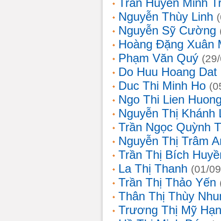
Trần Huyền Minh T
Nguyễn Thùy Linh
Nguyễn Sỹ Cường
Hoàng Đặng Xuân 
Phạm Văn Quý
(29
Do Huu Hoang Dat
Duc Thi Minh Ho
(0
Ngo Thi Lien Huon
Nguyễn Thị Khánh 
Trần Ngọc Quỳnh T
Nguyễn Thị Trâm A
Trần Thị Bích Huyề
La Thị Thanh
(01/09
Trần Thị Thảo Yến
Thân Thị Thùy Nhu
Trương Thị Mỹ Hạ