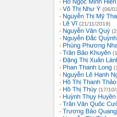
Hồ Ngọc Minh Hiền
Võ Thị Như Ý
(06/0
Nguyễn Thị Mỹ Th
Lê Vĩ
(21/11/2019)
Nguyễn Văn Quý
(
Nguyễn Đắc Quỳnh
Phùng Phương Nh
Trần Bảo Khuyên
(
Đặng Thị Xuân Làn
Phan Thanh Long
(
Nguyễn Lê Hạnh N
Hồ Thị Thanh Thảo
Hồ Thị Thùy
(17/10
Huỳnh Thụy Huyền
Trần Văn Quốc Cư
Trương Bảo Quang