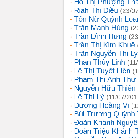
Hồ Thị Phượng Th
Riah Thị Diều
(23/0
Tôn Nữ Quỳnh Loa
Trần Mạnh Hùng
(2
Trần Đình Hưng
(2
Trần Thị Kim Khuê
Trần Nguyễn Thị L
Phan Thùy Linh
(11
Lê Thị Tuyết Liên
(
Phạm Thị Anh Thư
Nguyễn Hữu Thiên
Lê Thị Lý
(11/07/201
Dương Hoàng Vi
(1
Bùi Trương Quỳnh 
Đoàn Khánh Nguyê
Đoàn Triệu Khánh 