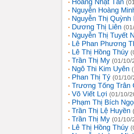
Hoàng Nhật Tân
(0
Nguyễn Hoàng Min
Nguyễn Thị Quỳnh 
Dương Thị Liên
(01
Nguyễn Thị Tuyết 
Lê Phan Phương T
Lê Thị Hồng Thúy
(
Trần Thị My
(01/10/
Ngô Thi Kim Uyên
Phan Thị Tý
(01/10/
Trương Tống Trân
Võ Viết Lợi
(01/10/2
Phạm Thị Bích Ngọ
Trần Thị Lệ Huyền
Trần Thị My
(01/10/
Lê Thị Hồng Thúy
(