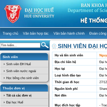
Trang chủ
Văn bản hợp tác
Văn bản hành chính
Đoàn công 
SINH VIÊN ĐẠI H
Họ và tên sinh viên
Nguy
Sinh viên
Địa chỉ liên hệ
Đại 
Sinh viên ĐH Huế
Học tại
Đại 
Sinh viên nước ngoài
Loại hình đào tạo
Đại h
Học bổng cho sinh viên
Thời gian đi học
27/12
Thuộc đơn vị
Nguồn kinh phí
Share
Tất cả các đơn vị
Nơi đến
Đại 
Đại học Huế
Mục đích học tập
- Tra