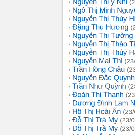
Nguyễn Thị ý Nhi
(
Ngô Thị Minh Nguy
Nguyễn Thị Thúy H
Đặng Thu Hương
(
Nguyễn Thị Tường
Nguyễn Thị Thảo T
Nguyễn Thị Thúy H
Nguyễn Mai Thi
(23
Trần Hồng Châu
(2
Nguyễn Đắc Quỳnh
Trần Như Quỳnh
(2
Đoàn Thị Thanh
(23
Dương Đình Lam N
Hồ Thị Hoài Ân
(23
Đỗ Thị Trà My
(23/
Đỗ Thị Trà My
(23/