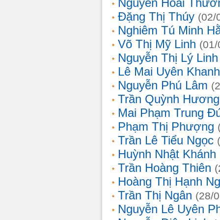
Nguyễn Hoài Thươ
Đặng Thị Thúy
(02/
Nghiêm Tú Minh H
Võ Thị Mỹ Linh
(01/
Nguyễn Thị Lý Linh
Lê Mai Uyên Khanh
Nguyễn Phú Lâm
(
Trần Quỳnh Hương
Mai Phạm Trung Đ
Phạm Thị Phượng
Trần Lê Tiểu Ngọc
Huỳnh Nhật Khánh
Trần Hoàng Thiên
(
Hoàng Thị Hạnh N
Trần Thị Ngân
(28/
Nguyễn Lê Uyên P