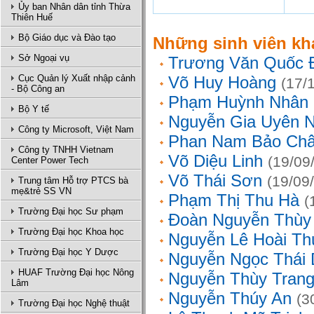
Ủy ban Nhân dân tỉnh Thừa
Thiên Huế
Bộ Giáo dục và Đào tạo
Những sinh viên kh
Sở Ngoại vụ
Trương Văn Quốc 
Cục Quản lý Xuất nhập cảnh
Võ Huy Hoàng
(17/
- Bộ Công an
Phạm Huỳnh Nhân
Bộ Y tế
Nguyễn Gia Uyên N
Công ty Microsoft, Việt Nam
Phan Nam Bảo Ch
Công ty TNHH Vietnam
Võ Diệu Linh
(19/09
Center Power Tech
Võ Thái Sơn
(19/09
Trung tâm Hỗ trợ PTCS bà
mẹ&trẻ SS VN
Phạm Thị Thu Hà
(
Trường Đại học Sư phạm
Đoàn Nguyễn Thùy
Trường Đại học Khoa học
Nguyễn Lê Hoài Th
Trường Đại học Y Dược
Nguyễn Ngọc Thái
HUAF Trường Đại học Nông
Nguyễn Thùy Tran
Lâm
Nguyễn Thúy An
(3
Trường Đại học Nghệ thuật