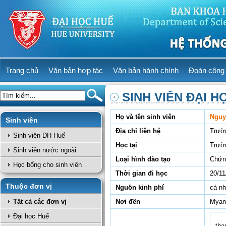
Trang chủ
Văn bản hợp tác
Văn bản hành chính
Đoàn công 
SINH VIÊN ĐẠI H
Họ và tên sinh viên
Nguy
Sinh viên
Địa chỉ liên hệ
Trườ
Sinh viên ĐH Huế
Học tại
Trườ
Sinh viên nước ngoài
Loại hình đào tạo
Chứn
Học bổng cho sinh viên
Thời gian đi học
20/11
Thuộc đơn vị
Nguồn kinh phí
cá nh
Tất cả các đơn vị
Nơi đến
Myan
Đại học Huế
tha