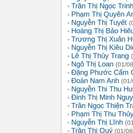
Trần Thị Ngọc Trin
Phạm Thị Quyên A
Nguyễn Thị Tuyết
(
Hoàng Thị Bảo Hiế
Trương Thị Xuân 
Nguyễn Thị Kiều D
Lê Thị Thùy Trang
Ngô Thị Loan
(01/0
Đặng Phước Cẩm 
Đoàn Nam Anh
(01
Nguyễn Thi Thu Hu
Đinh Thị Minh Nguy
Trần Ngọc Thiện T
Phạm Thị Thu Thủ
Nguyễn Thị Lĩnh
(0
Trần Thị Quý
(01/08