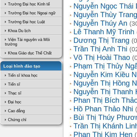
Trường Đại học Kinh tế
Nguyễn Ngọc Thái
Nguyễn Thùy Tran
Trường Đại học Ngoại ngữ
Nguyễn Thúy An
Trường Đại học Luật
(3
Lê Thanh Mỹ Trinh
Khoa Du lịch
Dương Thị Trang
(
Viện Tài nguyên và Môi
trường
Trần Thị Anh Thi
(0
Khoa Giáo dục Thể Chất
Võ Thị Hoài Thao
(
Phạm Thị Thủy Ng
Loại hình đào tạo
Nguyễn Kim Kiều N
Tiến sĩ khoa học
Nguyễn Thị Hồng 
Tiến sĩ
Nguyễn Thị Thanh 
Thạc sĩ
Phan Thị Bích Thả
Đại học
Hồ Phan Thảo Nhi
Cao đẳng
Bùi Thị Thúy Phươ
Chứng chỉ
Trần Thị Khánh Lin
Phan Thị Kim Hẹn