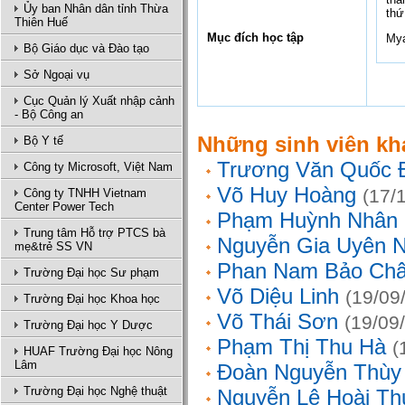
Ủy ban Nhân dân tỉnh Thừa
thứ
Thiên Huế
Mục đích học tập
My
Bộ Giáo dục và Đào tạo
Sở Ngoại vụ
Cục Quản lý Xuất nhập cảnh
- Bộ Công an
Những sinh viên kh
Bộ Y tế
Trương Văn Quốc 
Công ty Microsoft, Việt Nam
Võ Huy Hoàng
(17/
Công ty TNHH Vietnam
Center Power Tech
Phạm Huỳnh Nhân
Trung tâm Hỗ trợ PTCS bà
Nguyễn Gia Uyên N
mẹ&trẻ SS VN
Phan Nam Bảo Ch
Trường Đại học Sư phạm
Võ Diệu Linh
(19/09
Trường Đại học Khoa học
Võ Thái Sơn
(19/09
Trường Đại học Y Dược
Phạm Thị Thu Hà
(
HUAF Trường Đại học Nông
Lâm
Đoàn Nguyễn Thùy
Trường Đại học Nghệ thuật
Nguyễn Lê Hoài Th