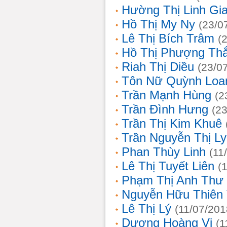
Hường Thị Linh Gi
Hồ Thị My Ny
(23/0
Lê Thị Bích Trâm
(
Hồ Thị Phượng Th
Riah Thị Diều
(23/0
Tôn Nữ Quỳnh Loa
Trần Mạnh Hùng
(2
Trần Đình Hưng
(2
Trần Thị Kim Khuê
Trần Nguyễn Thị L
Phan Thùy Linh
(11
Lê Thị Tuyết Liên
(
Phạm Thị Anh Thư
Nguyễn Hữu Thiên
Lê Thị Lý
(11/07/201
Dương Hoàng Vi
(1