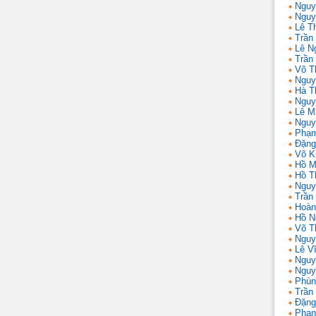
Nguy
Nguy
Lê T
Trần 
Lê N
Trần
Võ T
Nguy
Hà T
Nguy
Lê M
Nguy
Phạm
Đặng
Võ K
Hồ M
Hồ T
Nguy
Trần
Hoàn
Hồ N
Võ T
Nguy
Lê V
Nguy
Nguy
Phùn
Trần
Đặng
Phan