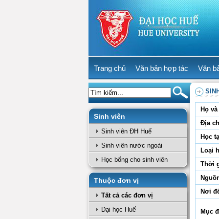
Trang chủ
Văn bản hợp tác
Văn b
SIN
Họ và 
Sinh viên
Địa ch
Sinh viên ĐH Huế
Học tạ
Sinh viên nước ngoài
Loại 
Học bổng cho sinh viên
Thời 
Nguồn
Thuộc đơn vị
Nơi đ
Tất cả các đơn vị
Đại học Huế
Mục đ