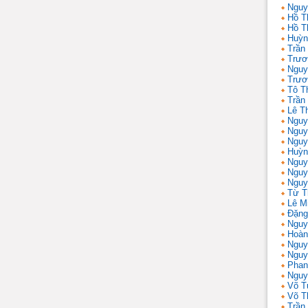
Nguy
Hồ T
Hồ T
Huỳn
Trần
Trươ
Nguy
Trươ
Tô T
Trần
Lê T
Nguy
Nguy
Nguy
Huỳn
Nguy
Nguy
Nguy
Từ T
Lê M
Đặng
Nguy
Hoàn
Nguy
Nguy
Phan
Nguy
Võ T
Võ T
Trần 