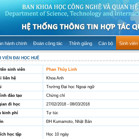
ản hành chính
Đoàn công tác
Thỉnh giảng
Cán bộ
Sinh viên
H VIÊN ĐẠI HỌC HUẾ
tên sinh viên
Phan Thùy Linh
ỉ liên hệ
Khoa Anh
i
Trường Đại học Ngoại ngữ
hình đào tạo
Chứng chỉ
gian đi học
27/02/2018 - 08/03/2018
 kinh phí
Tự túc
ến
ĐH Kumamoto, Nhật Bản
ích học tập
Học 10 ngày