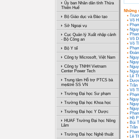
Ủy ban Nhân dân tỉnh Thừa
Thiên Huế
Những s
Trươ
Bộ Giáo dục và Đào tạo
Võ H
Phạm
Sở Ngoại vụ
Nguy
Phan
Cục Quản lý Xuất nhập cảnh
Võ D
- Bộ Công an
Võ T
Phạm
Bộ Y tế
Đoàn
Công ty Microsoft, Việt Nam
Nguy
Nguy
Công ty TNHH Vietnam
Nguy
Center Power Tech
Nguy
Lê T
Trung tâm Hỗ trợ PTCS bà
Dươn
mẹ&trẻ SS VN
Trần 
Võ T
Trường Đại học Sư phạm
Phạm
Nguy
Trường Đại học Khoa học
Nguy
Nguy
Trường Đại học Y Dược
Phan
Hồ P
HUAF Trường Đại học Nông
Bùi 
Lâm
Trần
Phan
Trường Đại học Nghệ thuật
Lê T