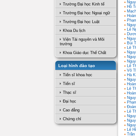
Nguy
Trường Đại học Kinh tế
Hồ T
Mạch
Trường Đại học Ngoại ngữ
Hoàn
Phạm
Trường Đại học Luật
Nguy
Lê N
Khoa Du lịch
Dươn
Nguy
Viện Tài nguyên và Môi
Bùi 
trường
Lê T
Nguy
Khoa Giáo dục Thể Chất
Nguy
Nguy
Loại hình đào tạo
Lê Th
Võ T
Tiến sĩ khoa học
Hà K
Nguy
Tiến sĩ
Hoàn
Lê T
Thạc sĩ
Hoàn
Nguy
Đại học
Phạm
Đoàn
Cao đẳng
Lê Th
Nguy
Chứng chỉ
Nguy
Nguy
Lê H
Trần