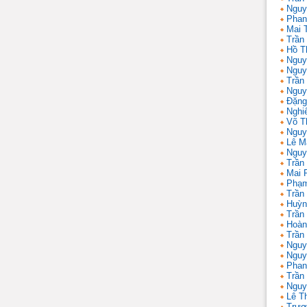
Nguy
Phan
Mai 
Trần
Hồ T
Nguy
Nguy
Trần
Nguy
Đặng
Nghi
Võ T
Nguy
Lê M
Nguy
Trần
Mai 
Phạm
Trần
Huỳn
Trần
Hoàn
Trần
Nguy
Nguy
Phan
Trần
Nguy
Lê T
Trươ