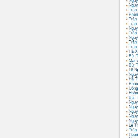
Nguy
Nguy
Trần
Phan
Trần
Trần
Nguy
Trần
Nguy
Trần 
Trần
Hà X
Bùi T
Mai 
Bùi T
Lê N
Nguy
Hà T
Phan
Uông
Hoàn
Bùi 
Nguy
Nguy
Nguy
Nguy
Nguy
Lê T
Trần
Hoàn