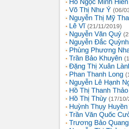
Hồ Ngọc Minh Hiền
Võ Thị Như Ý
(06/0
Nguyễn Thị Mỹ Th
Lê Vĩ
(21/11/2019)
Nguyễn Văn Quý
(
Nguyễn Đắc Quỳnh
Phùng Phương Nh
Trần Bảo Khuyên
(
Đặng Thị Xuân Làn
Phan Thanh Long
(
Nguyễn Lê Hạnh N
Hồ Thị Thanh Thảo
Hồ Thị Thùy
(17/10
Huỳnh Thụy Huyền
Trần Văn Quốc Cư
Trương Bảo Quang