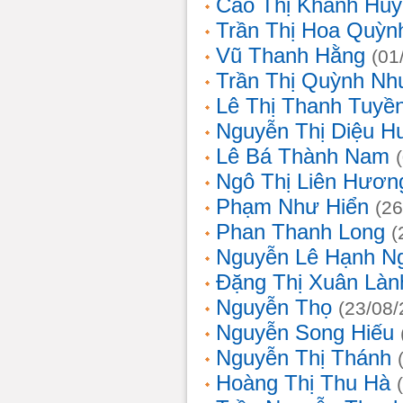
Cao Thị Khánh Hu
Trần Thị Hoa Quỳn
Vũ Thanh Hằng
(01
Trần Thị Quỳnh Nh
Lê Thị Thanh Tuyề
Nguyễn Thị Diệu H
Lê Bá Thành Nam
Ngô Thị Liên Hươn
Phạm Như Hiển
(26
Phan Thanh Long
(
Nguyễn Lê Hạnh N
Đặng Thị Xuân Làn
Nguyễn Thọ
(23/08/
Nguyễn Song Hiếu
Nguyễn Thị Thánh
Hoàng Thị Thu Hà