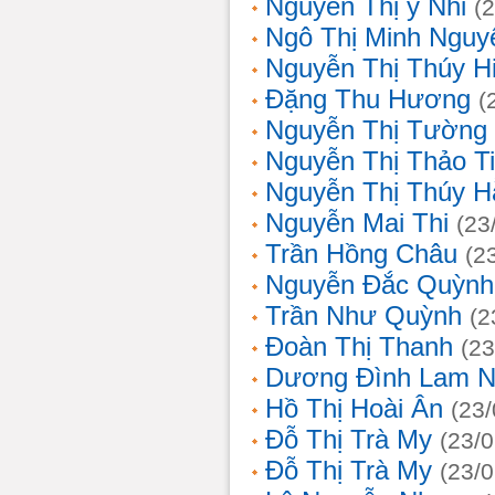
Nguyễn Thị ý Nhi
(
Ngô Thị Minh Nguy
Nguyễn Thị Thúy H
Đặng Thu Hương
(
Nguyễn Thị Tường
Nguyễn Thị Thảo T
Nguyễn Thị Thúy H
Nguyễn Mai Thi
(23
Trần Hồng Châu
(2
Nguyễn Đắc Quỳnh
Trần Như Quỳnh
(2
Đoàn Thị Thanh
(23
Dương Đình Lam N
Hồ Thị Hoài Ân
(23
Đỗ Thị Trà My
(23/
Đỗ Thị Trà My
(23/