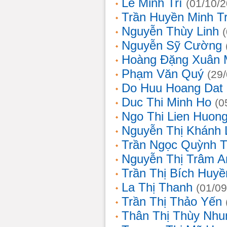
Lê Minh Trí
(01/10/
Trần Huyền Minh T
Nguyễn Thùy Linh
Nguyễn Sỹ Cường
Hoàng Đặng Xuân 
Phạm Văn Quý
(29
Do Huu Hoang Dat
Duc Thi Minh Ho
(0
Ngo Thi Lien Huon
Nguyễn Thị Khánh 
Trần Ngọc Quỳnh T
Nguyễn Thị Trâm A
Trần Thị Bích Huyề
La Thị Thanh
(01/09
Trần Thị Thảo Yến
Thân Thị Thùy Nhu