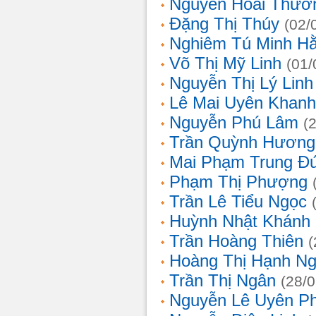
Nguyễn Hoài Thươ
Đặng Thị Thúy
(02/
Nghiêm Tú Minh H
Võ Thị Mỹ Linh
(01/
Nguyễn Thị Lý Linh
Lê Mai Uyên Khanh
Nguyễn Phú Lâm
(
Trần Quỳnh Hương
Mai Phạm Trung Đ
Phạm Thị Phượng
Trần Lê Tiểu Ngọc
Huỳnh Nhật Khánh
Trần Hoàng Thiên
(
Hoàng Thị Hạnh N
Trần Thị Ngân
(28/
Nguyễn Lê Uyên P