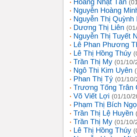
Hoàng Nhật Tân
(0
Nguyễn Hoàng Min
Nguyễn Thị Quỳnh 
Dương Thị Liên
(01
Nguyễn Thị Tuyết 
Lê Phan Phương T
Lê Thị Hồng Thúy
(
Trần Thị My
(01/10/
Ngô Thi Kim Uyên
Phan Thị Tý
(01/10/
Trương Tống Trân
Võ Viết Lợi
(01/10/2
Phạm Thị Bích Ngọ
Trần Thị Lệ Huyền
Trần Thị My
(01/10/
Lê Thị Hồng Thúy
(