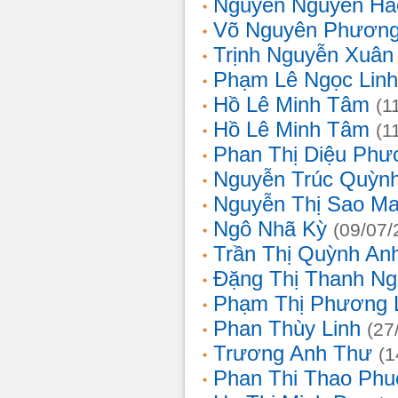
Nguyễn Nguyên Hả
Võ Nguyên Phươn
Trịnh Nguyễn Xuâ
Phạm Lê Ngọc Linh
Hồ Lê Minh Tâm
(1
Hồ Lê Minh Tâm
(1
Phan Thị Diệu Phư
Nguyễn Trúc Quỳn
Nguyễn Thị Sao Ma
Ngô Nhã Kỳ
(09/07/
Trần Thị Quỳnh An
Đặng Thị Thanh Ng
Phạm Thị Phương 
Phan Thùy Linh
(27
Trương Anh Thư
(1
Phan Thi Thao Phu