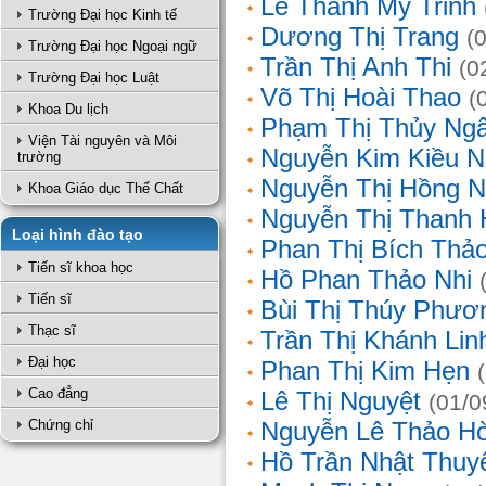
Lê Thanh Mỹ Trinh
Trường Đại học Kinh tế
Dương Thị Trang
(
Trường Đại học Ngoại ngữ
Trần Thị Anh Thi
(0
Trường Đại học Luật
Võ Thị Hoài Thao
(
Khoa Du lịch
Phạm Thị Thủy Ng
Viện Tài nguyên và Môi
Nguyễn Kim Kiều N
trường
Nguyễn Thị Hồng 
Khoa Giáo dục Thể Chất
Nguyễn Thị Thanh 
Loại hình đào tạo
Phan Thị Bích Thả
Tiến sĩ khoa học
Hồ Phan Thảo Nhi
Tiến sĩ
Bùi Thị Thúy Phươ
Thạc sĩ
Trần Thị Khánh Lin
Đại học
Phan Thị Kim Hẹn
Cao đẳng
Lê Thị Nguyệt
(01/0
Chứng chỉ
Nguyễn Lê Thảo H
Hồ Trần Nhật Thuy