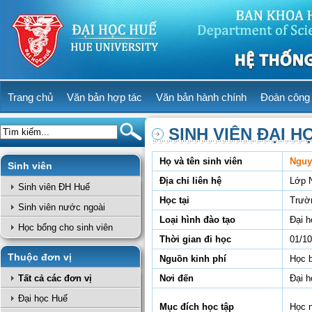
Trang chủ
Văn bản hợp tác
Văn bản hành chính
Đoàn công 
SINH VIÊN ĐẠI H
Họ và tên sinh viên
Nguy
Sinh viên
Địa chỉ liên hệ
Lớp 
Sinh viên ĐH Huế
Học tại
Trườ
Sinh viên nước ngoài
Loại hình đào tạo
Đại h
Học bổng cho sinh viên
Thời gian đi học
01/10
Thuộc đơn vị
Nguồn kinh phí
Học 
Tất cả các đơn vị
Nơi đến
Đại h
Đại học Huế
Mục đích học tập
Học 