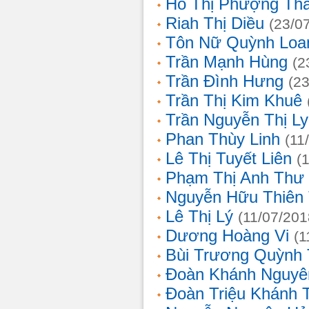
Hồ Thị Phượng Th
Riah Thị Diều
(23/0
Tôn Nữ Quỳnh Loa
Trần Mạnh Hùng
(2
Trần Đình Hưng
(2
Trần Thị Kim Khuê
Trần Nguyễn Thị L
Phan Thùy Linh
(11
Lê Thị Tuyết Liên
(
Phạm Thị Anh Thư
Nguyễn Hữu Thiên
Lê Thị Lý
(11/07/201
Dương Hoàng Vi
(1
Bùi Trương Quỳnh 
Đoàn Khánh Nguyê
Đoàn Triệu Khánh 