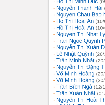
Ho Thi Minh Duc
(0
Nguyễn Thanh Hải
Nguyen Chau Bao 
Ho Thi Hoai An
(10/
Hồ Thị Hoài Ân
(10
Nguyen Thi Nhat L
Tran Ngoc Quynh 
Nguyễn Thị Xuân 
Lê Nhật Quỳnh
(26/
Trần Minh Nhật
(20
Nguyễn Thị Đặng 
Võ Minh Hoàng
(20
Võ Minh Hoàng
(20
Trần Bích Ngà
(12/
Trần Xuân Nhật
(01
Nguyễn Thị Hoài T