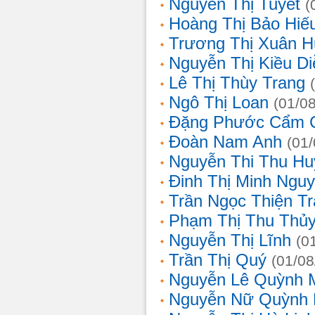
Nguyễn Thị Tuyết
(
Hoàng Thị Bảo Hiế
Trương Thị Xuân 
Nguyễn Thị Kiều D
Lê Thị Thùy Trang
Ngô Thị Loan
(01/0
Đặng Phước Cẩm 
Đoàn Nam Anh
(01
Nguyễn Thi Thu Hu
Đinh Thị Minh Nguy
Trần Ngọc Thiện T
Phạm Thị Thu Thủ
Nguyễn Thị Lĩnh
(0
Trần Thị Quý
(01/08
Nguyễn Lê Quỳnh 
Nguyễn Nữ Quỳnh