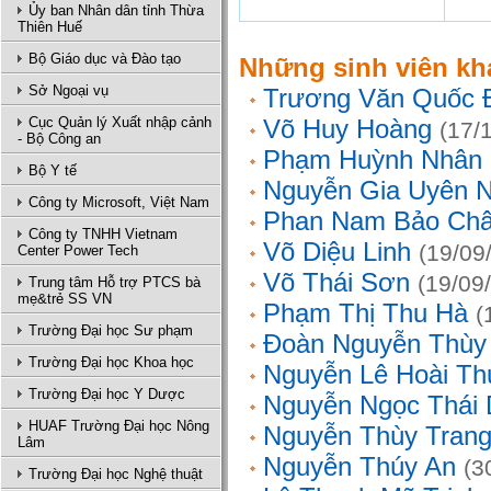
Ủy ban Nhân dân tỉnh Thừa
Thiên Huế
Bộ Giáo dục và Đào tạo
Những sinh viên kh
Sở Ngoại vụ
Trương Văn Quốc 
Cục Quản lý Xuất nhập cảnh
Võ Huy Hoàng
(17/
- Bộ Công an
Phạm Huỳnh Nhân
Bộ Y tế
Nguyễn Gia Uyên N
Công ty Microsoft, Việt Nam
Phan Nam Bảo Ch
Công ty TNHH Vietnam
Võ Diệu Linh
(19/09
Center Power Tech
Võ Thái Sơn
(19/09
Trung tâm Hỗ trợ PTCS bà
mẹ&trẻ SS VN
Phạm Thị Thu Hà
(
Trường Đại học Sư phạm
Đoàn Nguyễn Thùy
Trường Đại học Khoa học
Nguyễn Lê Hoài Th
Trường Đại học Y Dược
Nguyễn Ngọc Thái
HUAF Trường Đại học Nông
Nguyễn Thùy Tran
Lâm
Nguyễn Thúy An
(3
Trường Đại học Nghệ thuật