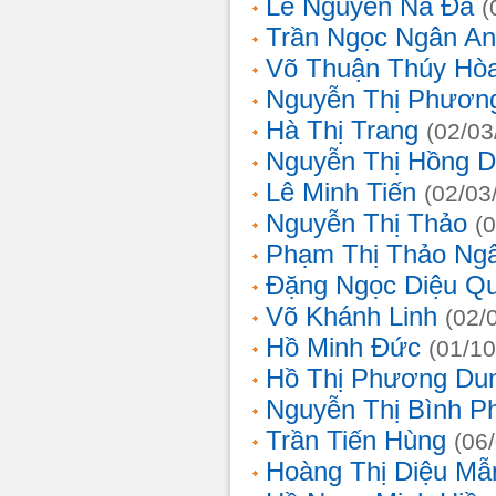
Lê Nguyễn Na Đa
(
Trần Ngọc Ngân A
Võ Thuận Thúy Hò
Nguyễn Thị Phươn
Hà Thị Trang
(02/03
Nguyễn Thị Hồng D
Lê Minh Tiến
(02/03
Nguyễn Thị Thảo
(
Phạm Thị Thảo Ng
Đặng Ngọc Diệu Q
Võ Khánh Linh
(02/
Hồ Minh Đức
(01/10
Hồ Thị Phương Du
Nguyễn Thị Bình 
Trần Tiến Hùng
(06
Hoàng Thị Diệu Mẫ