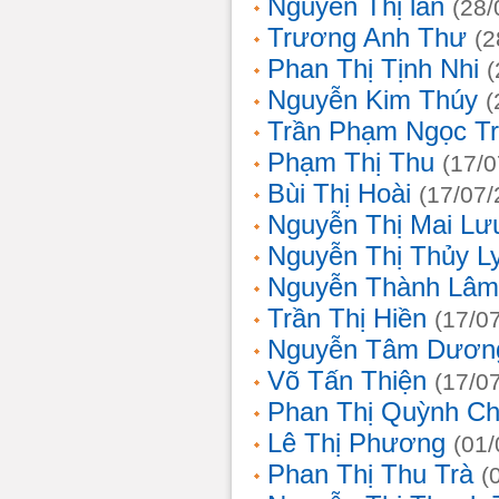
Nguyễn Thị lan
(28/
Trương Anh Thư
(2
Phan Thị Tịnh Nhi
(
Nguyễn Kim Thúy
(
Trần Phạm Ngọc T
Phạm Thị Thu
(17/0
Bùi Thị Hoài
(17/07/
Nguyễn Thị Mai Lư
Nguyễn Thị Thủy L
Nguyễn Thành Lâm
Trần Thị Hiền
(17/0
Nguyễn Tâm Dươn
Võ Tấn Thiện
(17/0
Phan Thị Quỳnh Ch
Lê Thị Phương
(01/
Phan Thị Thu Trà
(